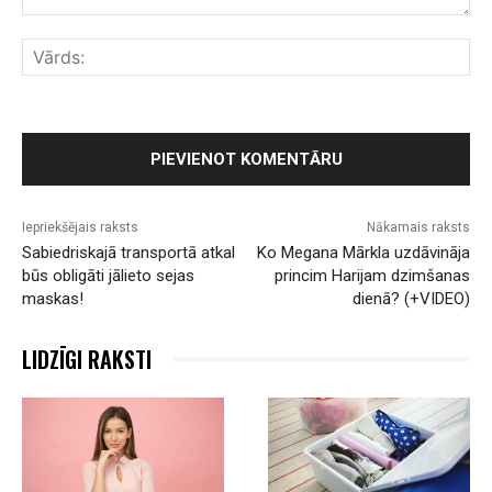
Komentārs:
Vār
Iepriekšējais raksts
Nākamais raksts
Sabiedriskajā transportā atkal
Ko Megana Mārkla uzdāvināja
būs obligāti jālieto sejas
princim Harijam dzimšanas
maskas!
dienā? (+VIDEO)
LIDZĪGI RAKSTI