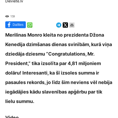
Dieviete.lv
159
Dalīties
Merilinas Monro kleita no prezidenta Džona
Kenedija dzimšanas dienas svinībām, kurā viņa
dziedāja dziesmu “Congratulations, Mr.
President,” tika izsolīta par 4,81 miljoniem
dolāru! Interesanti, ka šī izsoles summa ir
pasaules rekords, jo līdz šim neviens vēl nebija
iegādājies kādu slavenības apģērbu par tik
lielu summu.
Video