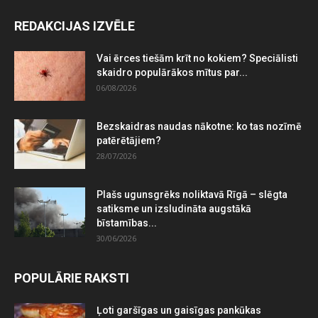
REDAKCIJAS IZVĒLE
Vai ērces tiešām krīt no kokiem? Speciālisti
skaidro populārākos mītus par...
06/08/2026
Bezskaidras naudas nākotne: ko tas nozīmē
patērētājiem?
28/07/2026
Plašs ugunsgrēks noliktavā Rīgā – slēgta
satiksme un izsludināta augstākā
bīstamības...
30/06/2026
POPULĀRIE RAKSTI
Ļoti garšīgas un gaisīgas pankūkas