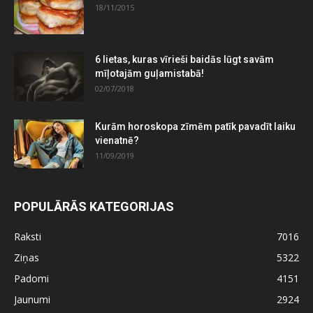
18/11/2015
6 lietas, kuras vīrieši baidās lūgt savām
mīļotajām guļamistabā!
02/07/2018
Kurām horoskopa zīmēm patīk pavadīt laiku
vienatnē?
11/09/2019
POPULĀRĀS KATEGORIJAS
Raksti
7016
Ziņas
5322
Padomi
4151
Jaunumi
2924