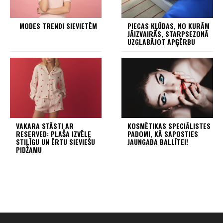
MODES TRENDI SIEVIETĒM
PIECAS KĻŪDAS, NO KURĀM
JĀIZVAIRĀS, STARPSEZONĀ
UZGLABĀJOT APĢĒRBU
VAKARA STĀSTI AR
KOSMĒTIKAS SPECIĀLISTES
RESERVED: PLAŠA IZVĒLE
PADOMI, KĀ SAPOSTIES
STILĪGU UN ĒRTU SIEVIEŠU
JAUNGADA BALLĪTEI!
PIDŽAMU