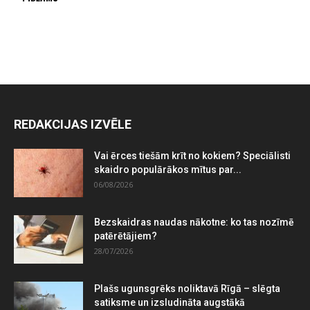
REDAKCIJAS IZVĒLE
Vai ērces tiešām krīt no kokiem? Speciālisti
skaidro populārākos mītus par...
06/08/2026
Bezskaidras naudas nākotne: ko tas nozīmē
patērētājiem?
28/07/2026
Plašs ugunsgrēks noliktavā Rīgā – slēgta
satiksme un izsludināta augstākā