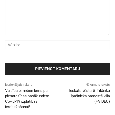
Komentārs:
Vār
Iepriekšējais raksts
Nākamais raksts
Valdība pirmdien lems par
Ieskats vēsturē: Titānika
piesardzības pasākumiem
īpašnieka pamestā villa
Covid-19 izplatības
(+VIDEO)
ierobežošanai!