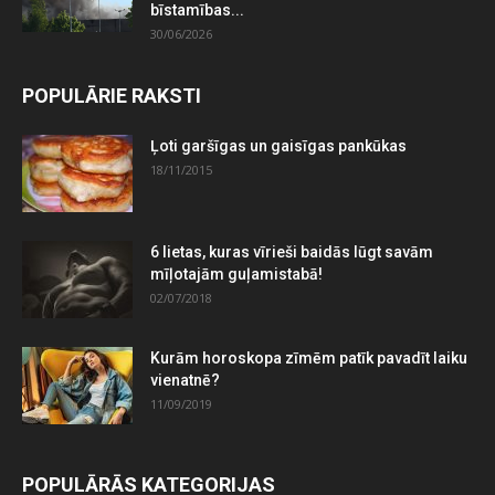
bīstamības...
30/06/2026
POPULĀRIE RAKSTI
Ļoti garšīgas un gaisīgas pankūkas
18/11/2015
6 lietas, kuras vīrieši baidās lūgt savām
mīļotajām guļamistabā!
02/07/2018
Kurām horoskopa zīmēm patīk pavadīt laiku
vienatnē?
11/09/2019
POPULĀRĀS KATEGORIJAS