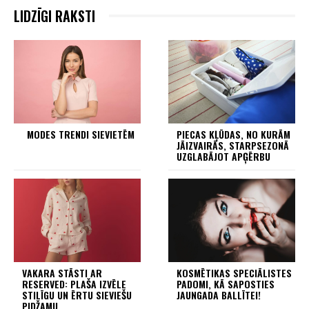
LIDZĪGI RAKSTI
MODES TRENDI SIEVIETĒM
PIECAS KĻŪDAS, NO KURĀM
JĀIZVAIRĀS, STARPSEZONĀ
UZGLABĀJOT APĢĒRBU
VAKARA STĀSTI AR
KOSMĒTIKAS SPECIĀLISTES
RESERVED: PLAŠA IZVĒLE
PADOMI, KĀ SAPOSTIES
STILĪGU UN ĒRTU SIEVIEŠU
JAUNGADA BALLĪTEI!
PIDŽAMU