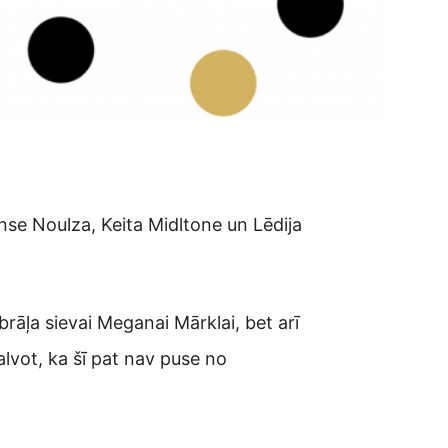
nse Noulza, Keita Midltone un Lēdija
 brāļa sievai Meganai Mārklai, bet arī
lvot, ka šī pat nav puse no