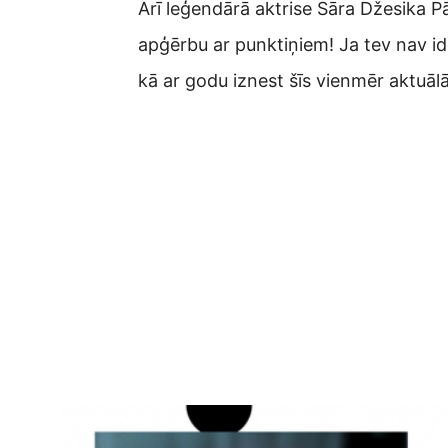
Arī leģendārā aktrise Sāra Džesika Pā
apģērbu ar punktiņiem! Ja tev nav id
kā ar godu iznest šīs vienmēr aktuā