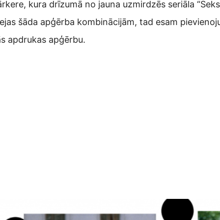
rkere, kura drīzumā no jauna uzmirdzēs seriāla “Sekss 
ejas šāda apģērba kombinācijām, tad esam pievienojuš
lās apdrukas apģērbu.