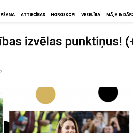
OPŠANA
ATTIECĪBAS
HOROSKOPI
VESELĪBA
MĀJA & DĀR
ības izvēlas punktiņus! 
0