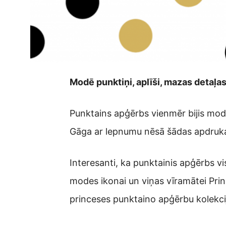
Modē punktiņi, aplīši, mazas detaļas
Punktains apģērbs vienmēr bijis modē
Gāga ar lepnumu nēsā šādas apdruk
Interesanti, ka punktainis apģērbs vis
modes ikonai un viņas vīramātei Prin
princeses punktaino apģērbu kolekci