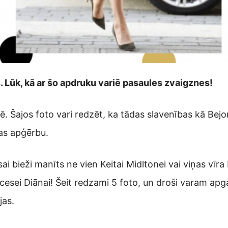
. Lūk, kā ar šo apdruku variē pasaules zvaigznes!
. Šajos foto vari redzēt, ka tādas slavenības kā Bejo
as apģērbu.
ai bieži manīts ne vien Keitai Midltonei vai viņas vīra
cesei Diānai! Šeit redzami 5 foto, un droši varam apga
jas.