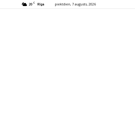
C
20
piektdien, 7 augusts, 2026
Rīga