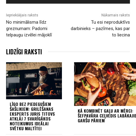
Iepriekšējais raksts
Nākamais raksts
No minimālisma līdz
Tu esi neproduktīvs
greznumam: Padomi
darbinieks – pazīmes, kas par
telpaugu izvēlei mājoklī
to liecina
LIDZĪGI RAKSTI
LĪGO BEZ PIEDEGUŠIEM
ŠAŠLIKIEM: GRILĒŠANAS
KĀ KOMBINĒT GAĻU AR MĒRCI:
EKSPERTS JURIS TITOVS
ŠEFPAVĀRA CEĻVEDIS LABĀKAJI
ATKLĀJ 7 SVARĪGĀKOS
GARŠU PĀRIEM
NOTEIKUMUS IDEĀLAI
SVĒTKU MALTĪTEI