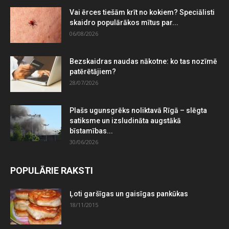
Vai ērces tiešām krīt no kokiem? Speciālisti
skaidro populārākos mītus par...
06/08/2026
Bezskaidras naudas nākotne: ko tas nozīmē
patērētājiem?
28/07/2026
Plašs ugunsgrēks noliktavā Rīgā – slēgta
satiksme un izsludināta augstākā
bīstamības...
30/06/2026
POPULĀRIE RAKSTI
Ļoti garšīgas un gaisīgas pankūkas
18/11/2015