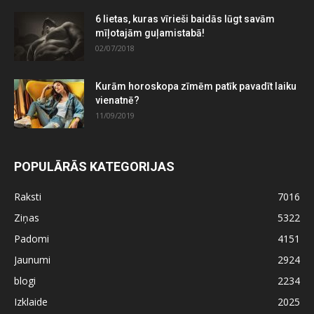
6 lietas, kuras vīrieši baidās lūgt savām
mīļotajām guļamistabā!
02/07/2018
Kurām horoskopa zīmēm patīk pavadīt laiku
vienatnē?
11/09/2019
POPULĀRĀS KATEGORIJAS
Raksti
7016
Ziņas
5322
Padomi
4151
Jaunumi
2924
blogi
2234
Izklaide
2025