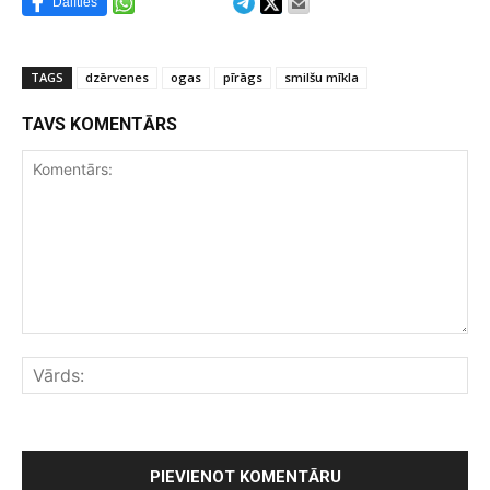
Dalīties
TAGS
dzērvenes
ogas
pīrāgs
smilšu mīkla
TAVS KOMENTĀRS
Komentārs:
Vār