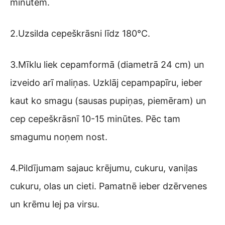
minūtēm.
2.Uzsilda cepeškrāsni līdz 180°C.
3.Mīklu liek cepamformā (diametrā 24 cm) un
izveido arī maliņas. Uzklāj cepampapīru, ieber
kaut ko smagu (sausas pupiņas, piemēram) un
cep cepeškrāsnī 10-15 minūtes. Pēc tam
smagumu noņem nost.
4.Pildījumam sajauc krējumu, cukuru, vaniļas
cukuru, olas un cieti. Pamatnē ieber dzērvenes
un krēmu lej pa virsu.