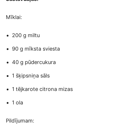
Mīklai:
200 g miltu
90 g mīksta sviesta
40 g pūdercukura
1 šķipsniņa sāls
1 tējkarote citrona mizas
1 ola
Pildījumam: