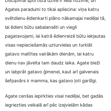
Disciplīnai sportista dzīvē ir liela nozīme, un
Agates paradumi to tikai apliecina: viņa katru
svētdienu ēdienkarti plāno nākamajai nedēļai tā,
lai ēdieni būtu sabalansēti un viegli
pagatavojami, lai katrā ēdienreizē būtu iekļautas
visas nepieciešamās uzturvielas un turklāt
gatavo maltītes vairākām dienām, lai katru
dienu nav jāvelta tam daudz laika. Agate bieži
un labprāt gatavo ģimenei, kaut arī galvenais
šefpavārs ir mamma, kas gatavo ļoti garšīgi. ⁠
Agate cenšas iepirkties visai nedēļai, bet gadās
iegriezties veikalā arī pēc izejvielām kādas