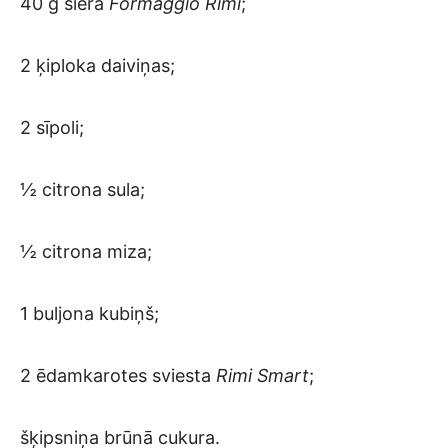
40 g siera
Formaggio Rimi
;
2 ķiploka daiviņas;
2 sīpoli;
½ citrona sula;
½ citrona miza;
1 buljona kubiņš;
2 ēdamkarotes sviesta
Rimi Smart
;
šķipsniņa brūnā cukura.