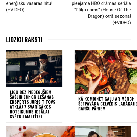
enerģisku vasaras hitu!
pieejama HBO drāmas seriāla
(+VIDEO)
“Pūķa nams” (House Of The
Dragon) otrā sezona!
(+VIDEO)
LIDZĪGI RAKSTI
LĪGO BEZ PIEDEGUŠIEM
ŠAŠLIKIEM: GRILĒŠANAS
KĀ KOMBINĒT GAĻU AR MĒRCI:
EKSPERTS JURIS TITOVS
ŠEFPAVĀRA CEĻVEDIS LABĀKAJI
ATKLĀJ 7 SVARĪGĀKOS
GARŠU PĀRIEM
NOTEIKUMUS IDEĀLAI
SVĒTKU MALTĪTEI