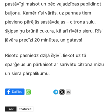
pastāvīgi maisot un pēc vajadzības papildinot
buljonu. Kamēr rīsi vārās, uz pannas tiem
pievieno pārējās sastāvdaļas – citrona sulu,
šķipsniņu brūnā cukura, kā arī rīvēto sieru. Rīsi
jāvāra precīzi 20 minūtes, un gatavs!
Risoto pasniedz dziļā šķīvī, liekot uz tā
sparģeļus un pārkaisot ar sarīvētu citrona mizu
un siera pārpalikumu.
Dalīties
TAGS
featured