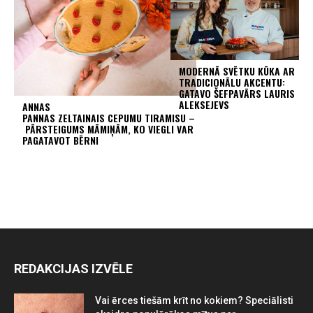
MODERNĀ SVĒTKU KŪKA AR
TRADICIONĀLU AKCENTU:
GATAVO ŠEFPAVĀRS LAURIS
ALEKSEJEVS
ANNAS
PANNAS ZELTAINAIS CEPUMU TIRAMISU –
PĀRSTEIGUMS MĀMIŅĀM, KO VIEGLI VAR
PAGATAVOT BĒRNI
REDAKCIJAS IZVĒLE
Vai ērces tiešām krīt no kokiem? Speciālisti