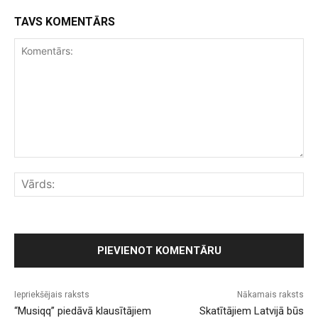
TAVS KOMENTĀRS
Komentārs:
Vār
Iepriekšējais raksts
Nākamais raksts
“Musiqq” piedāvā klausītājiem
Skatītājiem Latvijā būs