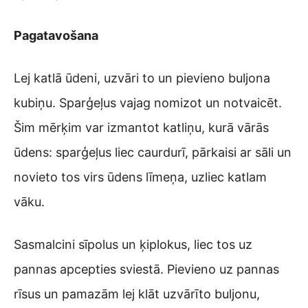
Pagatavošana
Lej katlā ūdeni, uzvāri to un pievieno buljona
kubiņu. Sparģeļus vajag nomizot un notvaicēt.
Šim mērķim var izmantot katliņu, kurā vārās
ūdens: sparģeļus liec caurdurī, pārkaisi ar sāli un
novieto tos virs ūdens līmeņa, uzliec katlam
vāku.
Sasmalcini sīpolus un ķiplokus, liec tos uz
pannas apcepties sviestā. Pievieno uz pannas
rīsus un pamazām lej klāt uzvārīto buljonu,