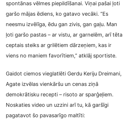
spontānas vēlmes piepildīšanai. Viņai pašai ļoti
garšo mājas ēdiens, ko gatavo vecāki. “Es
neesmu izvēlīga, ēdu gan zivis, gan gaļu. Man
ļoti garšo pastas – ar vistu, ar garnelēm, arī tēta
ceptais steiks ar grilētiem dārzeņiem, kas ir
viens no maniem favorītiem,” atklāj sportiste.
Gaidot ciemos vieglatlēti Gerdu Keriju Dreimani,
Agate izvēlas vienkāršu un cenas ziņā
demokrātisku recepti – risoto ar sparģeļiem.
Noskaties video un uzzini arī tu, kā garšīgi
pagatavot šo pavasarīgo maltīti: