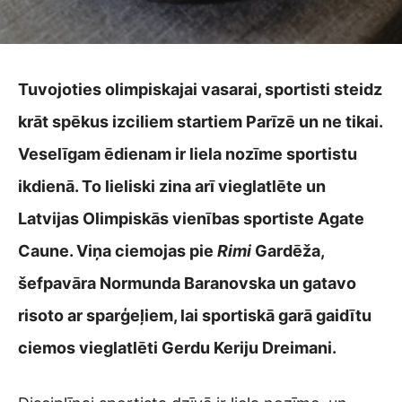
Tuvojoties olimpiskajai vasarai, sportisti steidz
krāt spēkus izciliem startiem Parīzē un ne tikai.
Veselīgam ēdienam ir liela nozīme sportistu
ikdienā. To lieliski zina arī vieglatlēte un
Latvijas Olimpiskās vienības sportiste Agate
Caune. Viņa ciemojas pie
Rimi
Gardēža,
šefpavāra Normunda Baranovska un gatavo
risoto ar sparģeļiem, lai sportiskā garā gaidītu
ciemos vieglatlēti Gerdu Keriju Dreimani.