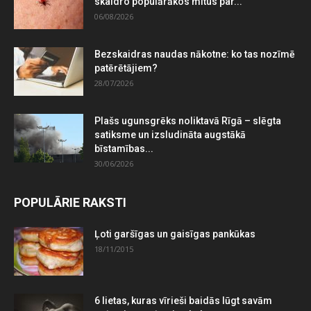
skaidro populārākos mītus par...
06/08/2026
Bezskaidras naudas nākotne: ko tas nozīmē
patērētājiem?
28/07/2026
Plašs ugunsgrēks noliktavā Rīgā – slēgta
satiksme un izsludināta augstākā
bīstamības...
30/06/2026
POPULĀRIE RAKSTI
Ļoti garšīgas un gaisīgas pankūkas
18/11/2015
6 lietas, kuras vīrieši baidās lūgt savām