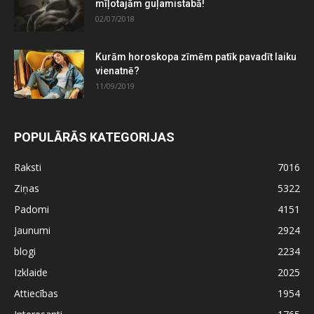
mīļotajām guļamistabā!
02/07/2018
Kurām horoskopa zīmēm patīk pavadīt laiku
vienatnē?
11/09/2019
POPULĀRĀS KATEGORIJAS
Raksti
7016
Ziņas
5322
Padomi
4151
Jaunumi
2924
blogi
2234
Izklaide
2025
Attiecības
1954