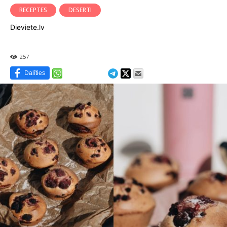
RECEPTES
DESERTI
Dieviete.lv
257
Dalīties