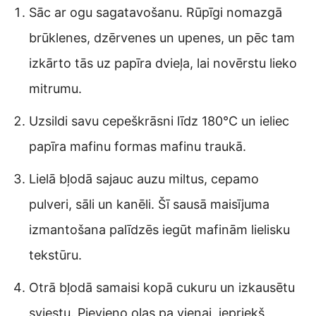
Sāc ar ogu sagatavošanu. Rūpīgi nomazgā
brūklenes, dzērvenes un upenes, un pēc tam
izkārto tās uz papīra dvieļa, lai novērstu lieko
mitrumu.
Uzsildi savu cepeškrāsni līdz 180°C un ieliec
papīra mafinu formas mafinu traukā.
Lielā bļodā sajauc auzu miltus, cepamo
pulveri, sāli un kanēli. Šī sausā maisījuma
izmantošana palīdzēs iegūt mafinām lielisku
tekstūru.
Otrā bļodā samaisi kopā cukuru un izkausētu
sviestu. Pievieno olas pa vienai, iepriekš