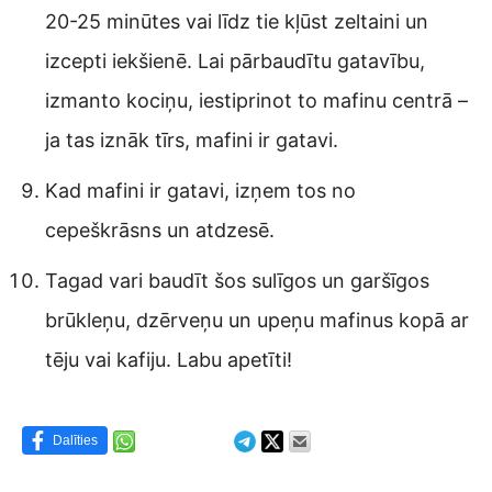
20-25 minūtes vai līdz tie kļūst zeltaini un
izcepti iekšienē. Lai pārbaudītu gatavību,
izmanto kociņu, iestiprinot to mafinu centrā –
ja tas iznāk tīrs, mafini ir gatavi.
Kad mafini ir gatavi, izņem tos no
cepeškrāsns un atdzesē.
Tagad vari baudīt šos sulīgos un garšīgos
brūkleņu, dzērveņu un upeņu mafinus kopā ar
tēju vai kafiju. Labu apetīti!
Dalīties