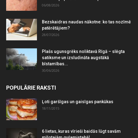
06/08/2026
Bezskaidras naudas nākotne: ko tas nozīmē
patērētājiem?
28/07/2026
Plašs ugunsgrēks noliktavā Rīgā – slēgta
satiksme un izsludināta augstākā
bīstamības...
30/06/2026
POPULĀRIE RAKSTI
Ļoti garšīgas un gaisīgas pankūkas
18/11/2015
6 lietas, kuras vīrieši baidās lūgt savām
mīļotajām guļamistabā!