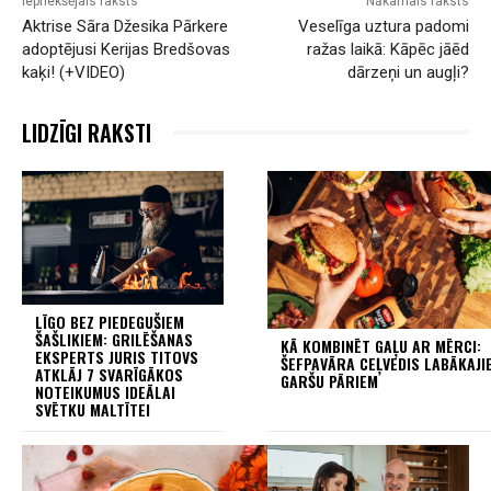
Iepriekšējais raksts
Nākamais raksts
Aktrise Sāra Džesika Pārkere
Veselīga uztura padomi
adoptējusi Kerijas Bredšovas
ražas laikā: Kāpēc jāēd
kaķi! (+VIDEO)
dārzeņi un augļi?
LIDZĪGI RAKSTI
LĪGO BEZ PIEDEGUŠIEM
ŠAŠLIKIEM: GRILĒŠANAS
KĀ KOMBINĒT GAĻU AR MĒRCI:
EKSPERTS JURIS TITOVS
ŠEFPAVĀRA CEĻVEDIS LABĀKAJI
ATKLĀJ 7 SVARĪGĀKOS
GARŠU PĀRIEM
NOTEIKUMUS IDEĀLAI
SVĒTKU MALTĪTEI