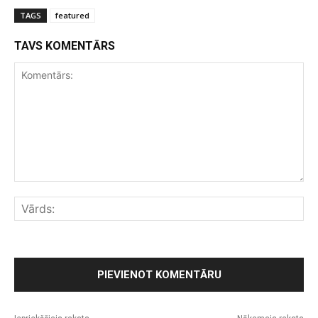
TAGS
featured
TAVS KOMENTĀRS
Komentārs:
Vār