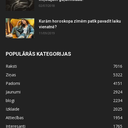
02/07/2018
Kurām horoskopa zīmēm patīk pavadīt laiku
vienatnē?
11/09/2019
POPULĀRĀS KATEGORIJAS
Raksti
7016
Ziņas
5322
Padomi
4151
Jaunumi
2924
blogi
2234
Izklaide
2025
Attiecības
1954
Interesanti
1765