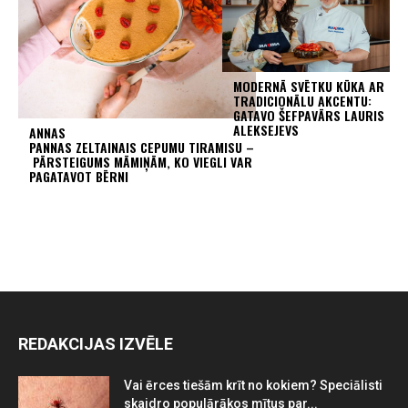
MODERNĀ SVĒTKU KŪKA AR
TRADICIONĀLU AKCENTU:
GATAVO ŠEFPAVĀRS LAURIS
ALEKSEJEVS
ANNAS
PANNAS ZELTAINAIS CEPUMU TIRAMISU –
PĀRSTEIGUMS MĀMIŅĀM, KO VIEGLI VAR
PAGATAVOT BĒRNI
REDAKCIJAS IZVĒLE
Vai ērces tiešām krīt no kokiem? Speciālisti
skaidro populārākos mītus par...