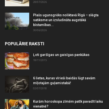
28/07/2026
Plašs ugunsgrēks noliktavā Rīgā – slēgta
satiksme un izsludināta augstākā
bīstamības...
30/06/2026
POPULĀRIE RAKSTI
Ļoti garšīgas un gaisīgas pankūkas
18/11/2015
6 lietas, kuras vīrieši baidās lūgt savām
mīļotajām guļamistabā!
02/07/2018
Kurām horoskopa zīmēm patīk pavadīt laiku
vienatnē?