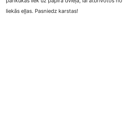
pankūkas liek uz papīra dvieļa, lai atbrīvotos no
liekās eļļas. Pasniedz karstas!