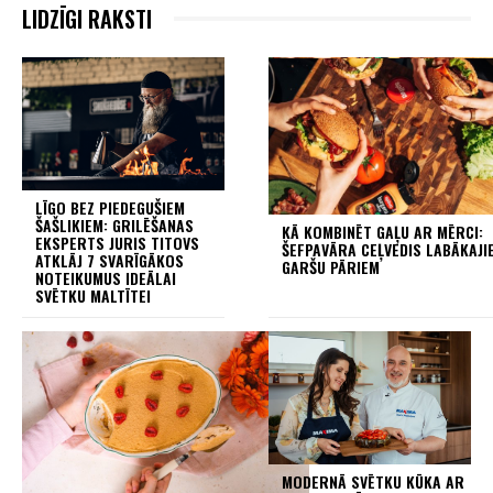
LIDZĪGI RAKSTI
LĪGO BEZ PIEDEGUŠIEM
ŠAŠLIKIEM: GRILĒŠANAS
KĀ KOMBINĒT GAĻU AR MĒRCI:
EKSPERTS JURIS TITOVS
ŠEFPAVĀRA CEĻVEDIS LABĀKAJI
ATKLĀJ 7 SVARĪGĀKOS
GARŠU PĀRIEM
NOTEIKUMUS IDEĀLAI
SVĒTKU MALTĪTEI
MODERNĀ SVĒTKU KŪKA AR