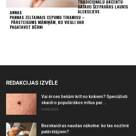
TRADICIONĀLU AKCENTU:
GATAVO ŠEFPAVĀRS LAURIS
ALEKSEJEVS
ANNAS
PANNAS ZELTAINAIS CEPUMU TIRAMISU –
PĀRSTEIGUMS MĀMIŅĀM, KO VIEGLI VAR
PAGATAVOT BĒRNI
REDAKCIJAS IZVĒLE
Vai ērces tiešām krīt no kokiem? Speciālisti
skaidro populārākos mītus par...
06/08/2026
Bezskaidras naudas nākotne: ko tas nozīmē
patērētājiem?