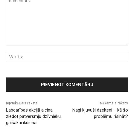
Komentārs:
Vār
Iepriekšējais raksts
Nākamais raksts
Labdarības akcijā aicina
Nagi kļuvuši dzelteni – kā šo
ziedot patversmju dzīvnieku
problēmu risināt?
gaišākai ikdienai