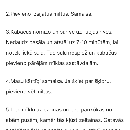
2.Pievieno izsijātus miltus. Samaisa.
3.Kabačus nomizo un sarīvē uz rupjas rīves.
Nedaudz pasāla un atstāj uz 7-10 minūtēm, lai
notek liekā sula. Tad sulu nospiež un kabačus
pievieno pārējām mīklas sastāvdaļām.
4.Masu kārtīgi samaisa. Ja šķiet par šķidru,
pievieno vēl miltus.
5.Liek mīklu uz pannas un cep pankūkas no
abām pusēm, kamēr tās kļūst zeltainas. Gatavās