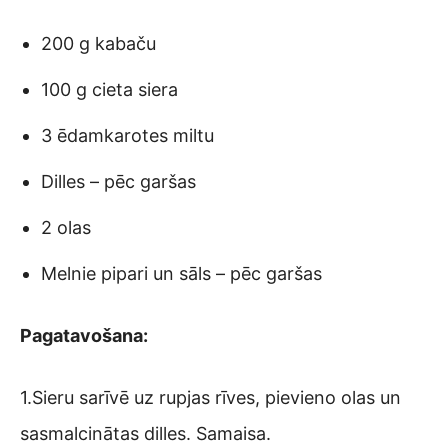
200 g kabaču
100 g cieta siera
3 ēdamkarotes miltu
Dilles – pēc garšas
2 olas
Melnie pipari un sāls – pēc garšas
Pagatavošana:
1.Sieru sarīvē uz rupjas rīves, pievieno olas un
sasmalcinātas dilles. Samaisa.