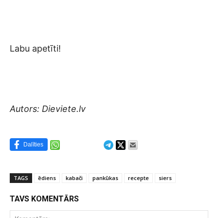
Labu apetīti!
Autors: Dieviete.lv
Dalīties
TAGS
ēdiens
kabači
pankūkas
recepte
siers
TAVS KOMENTĀRS