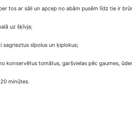
apber tos ar sāli un apcep no abām pusēm līdz tie ir brūn
malā uz šķīvja;
i sagrieztus sīpolus un ķiplokus;
eno konservētus tomātus, garšvielas pēc gaumes, ūdeni
 20 minūtes.