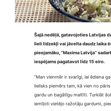
Šajā nedēļā, gatavojoties Latvijas d
lieli līdzekļi vai jāvelta daudz lai
pieejamāku, “Maxima Latvija” sadar
iespējams pagatavot līdz 15 eiro.
“Man vienmēr ir svarīgi, lai ēdiena g
lielisks piemērs tam, kā vien no pāri
gardu un bagātīgu maltīti. Turklāt šo
iemīļoti vietējo ražotāju gardumi, pi