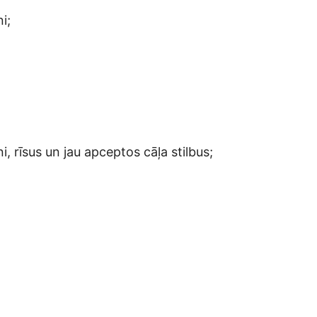
i;
, rīsus un jau apceptos cāļa stilbus;