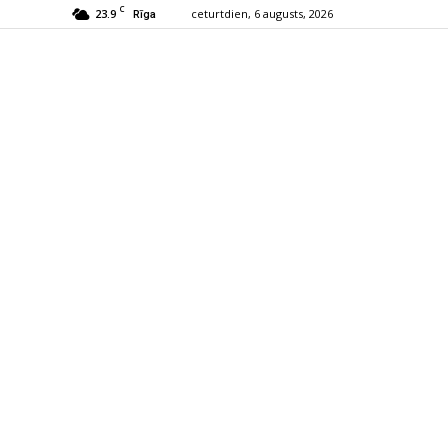
C
23.9
ceturtdien, 6 augusts, 2026
Rīga