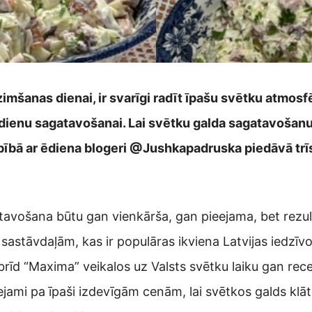
zimšanas dienai, ir svarīgi radīt īpašu svētku atmosf
ka ēdienu sagatavošanai. Lai svētku galda sagatavoša
bībā ar ēdiena blogeri @Jushkapadruska piedāvā trīs
atavošana būtu gan vienkārša, gan pieejama, bet rezult
s sastāvdaļām, kas ir populāras ikviena Latvijas iedzī
brīd “Maxima” veikalos uz Valsts svētku laiku gan rece
eejami pa īpaši izdevīgām cenām, lai svētkos galds klāt