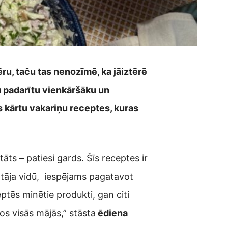
ēru, taču tas nenozīmē, ka jāiztērē
nu padarītu vienkāršāku un
 kārtu vakariņu receptes, kuras
āts – patiesi gards. Šīs receptes ir
votāja vidū, iespējams pagatavot
ptēs minētie produkti, gan citi
os visās mājās,” stāsta
ēdiena