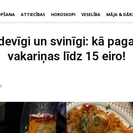
OPŠANA
ATTIECĪBAS
HOROSKOPI
VESELĪBA
MĀJA & DĀR
zdevīgi un svinīgi: kā pag
vakariņas līdz 15 eiro!
3