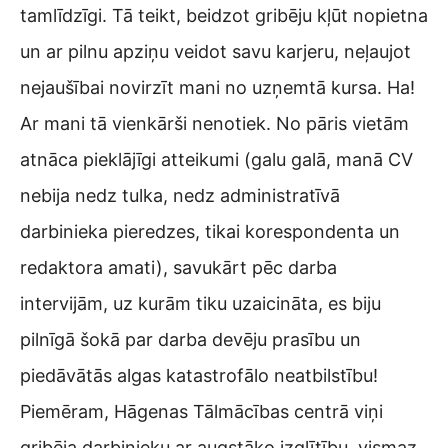
tamlīdzīgi. Tā teikt, beidzot gribēju kļūt nopietna
un ar pilnu apziņu veidot savu karjeru, neļaujot
nejaušībai novirzīt mani no uzņemtā kursa. Ha!
Ar mani tā vienkārši nenotiek. No pāris vietām
atnāca pieklājīgi atteikumi (galu galā, manā CV
nebija nedz tulka, nedz administratīvā
darbinieka pieredzes, tikai korespondenta un
redaktora amati), savukārt pēc darba
intervijām, uz kurām tiku uzaicināta, es biju
pilnīgā šokā par darba devēju prasību un
piedāvātās algas katastrofālo neatbilstību!
Piemēram, Hāgenas Tālmācības centrā viņi
gribēja darbinieku ar augstāko izglītību, vismaz