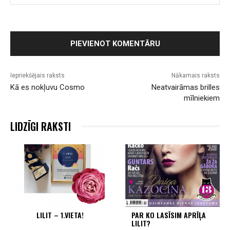
Iepriekšējais raksts
Nākamais raksts
Kā es nokļuvu Cosmo
Neatvairāmas brilles
mīlniekiem
LIDZĪGI RAKSTI
LILIT – 1.VIETA!
PAR KO LASĪSIM APRĪĻA
LILIT?