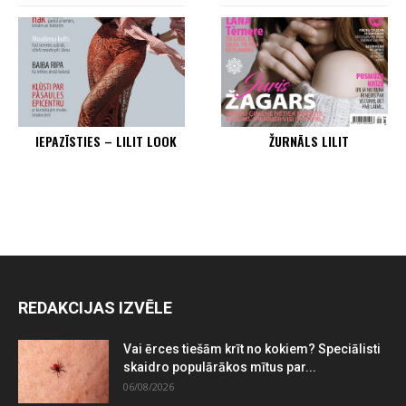
IEPAZĪSTIES – LILIT LOOK
ŽURNĀLS LILIT
REDAKCIJAS IZVĒLE
Vai ērces tiešām krīt no kokiem? Speciālisti
skaidro populārākos mītus par...
06/08/2026