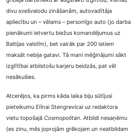
divu svešvalodu zināšanām, autovadītāja
apliecību un – vēlams – personīgo auto (jo darba
pienākumi ietvertu biežus komandējumus uz
Baltijas valstīm), bet vairāk par 200 latiem
maksāt nebija gatavi. Tā mani mēģinājumi sākt
izglītībai atbilstošu karjeru beidzās, pat vēl
nesākušies.
Atcerējos, ka pirms kāda laika biju sūtījusi
pieteikumu Elīnai Stengrevicai uz redaktora
vietu topošajā
Cosmopolitan
. Atbildi nesaņēmu
(es zinu, mēs joprojām grēkojam un neatbildam