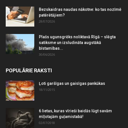
Bezskaidras naudas nākotne: ko tas nozīmē
patērētājiem?
28/07/2026
Plašs ugunsgrēks noliktavā Rīgā – slēgta
satiksme un izsludināta augstākā
bīstamības...
30/06/2026
POPULĀRIE RAKSTI
Ļoti garšīgas un gaisīgas pankūkas
18/11/2015
6 lietas, kuras vīrieši baidās lūgt savām
mīļotajām guļamistabā!
02/07/2018