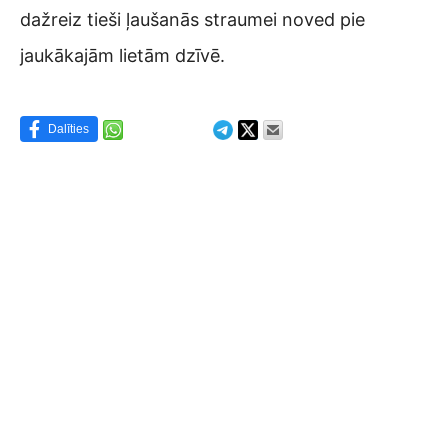
dažreiz tieši ļaušanās straumei noved pie
jaukākajām lietām dzīvē.
Dalīties