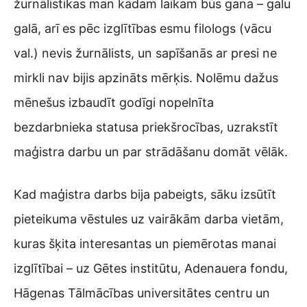
žurnālistikas man kādam laikam būs gana – galu
galā, arī es pēc izglītības esmu filologs (vācu
val.) nevis žurnālists, un sapīšanās ar presi ne
mirkli nav bijis apzināts mērķis. Nolēmu dažus
mēnešus izbaudīt godīgi nopelnīta
bezdarbnieka statusa priekšrocības, uzrakstīt
maģistra darbu un par strādāšanu domāt vēlāk.
Kad maģistra darbs bija pabeigts, sāku izsūtīt
pieteikuma vēstules uz vairākām darba vietām,
kuras šķita interesantas un piemērotas manai
izglītībai – uz Gētes institūtu, Adenauera fondu,
Hāgenas Tālmācības universitātes centru un