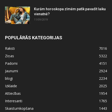
Kurām horoskopa zīmēm patīk pavadīt laiku
vienatnē?
11/09/2019
POPULĀRĀS KATEGORIJAS
Raksti
7016
Ziņas
5322
Padomi
4151
Jaunumi
2924
blogi
2234
Izklaide
2025
Attiecības
1954
Interesanti
1765
Skaistumkopšana
1443