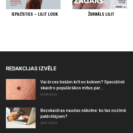
IEPAZĪSTIES – LILIT LOOK
ŽURNĀLS LILIT
REDAKCIJAS IZVĒLE
Vai ērces tiešām krīt no kokiem? Speciālisti
skaidro populārākos mītus par...
06/08/2026
Bezskaidras naudas nākotne: ko tas nozīmē
patērētājiem?
28/07/2026