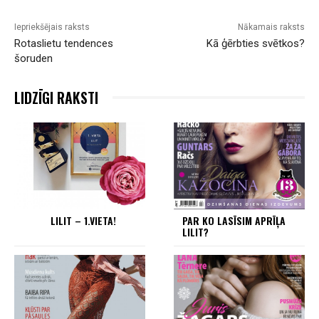
Iepriekšējais raksts
Nākamais raksts
Rotaslietu tendences
Kā ģērbties svētkos?
šoruden
LIDZĪGI RAKSTI
LILIT – 1.VIETA!
PAR KO LASĪSIM APRĪĻA
LILIT?