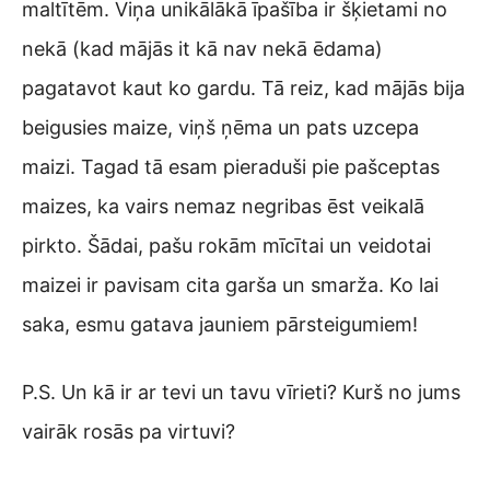
maltītēm.
Viņa unikālākā īpašība ir šķietami no
nekā (kad mājās it kā nav nekā ēdama)
pagatavot kaut ko gardu. Tā reiz, kad mājās bija
beigusies maize, viņš ņēma un pats uzcepa
maizi. Tagad tā esam pieraduši pie pašceptas
maizes, ka vairs nemaz negribas ēst veikalā
pirkto. Šādai, pašu rokām mīcītai un veidotai
maizei ir pavisam cita garša un smarža. Ko lai
saka, esmu gatava jauniem pārsteigumiem!
P.S. Un kā ir ar tevi un tavu vīrieti? Kurš no jums
vairāk rosās pa virtuvi?