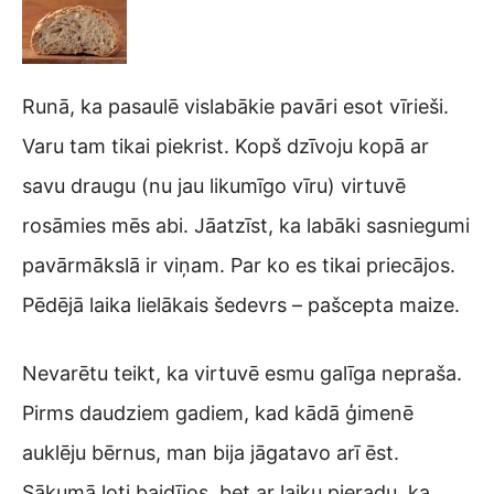
Runā, ka pasaulē vislabākie pavāri esot vīrieši.
Varu tam tikai piekrist. Kopš dzīvoju kopā ar
savu draugu (nu jau likumīgo vīru) virtuvē
rosāmies mēs abi. Jāatzīst, ka labāki sasniegumi
pavārmākslā ir viņam. Par ko es tikai priecājos.
Pēdējā laika lielākais šedevrs – pašcepta maize.
Nevarētu teikt, ka virtuvē esmu galīga nepraša.
Pirms daudziem gadiem, kad kādā ģimenē
auklēju bērnus, man bija jāgatavo arī ēst.
Sākumā ļoti baidījos, bet ar laiku pieradu, ka