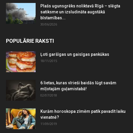
Plašs ugunsgrēks noliktavā Rīgā – slēgta
satiksme un izsludināta augstākā
bīstamības...
30/06/2026
POPULĀRIE RAKSTI
Ļoti garšīgas un gaisīgas pankūkas
18/11/2015
6 lietas, kuras vīrieši baidās lūgt savām
mīļotajām guļamistabā!
02/07/2018
Kurām horoskopa zīmēm patīk pavadīt laiku
vienatnē?
11/09/2019