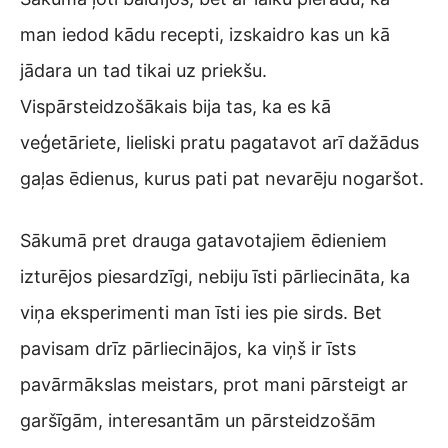
man iedod kādu recepti, izskaidro kas un kā
jādara un tad tikai uz priekšu.
Vispārsteidzošākais bija tas, ka es kā
veģetāriete, lieliski pratu pagatavot arī dažādus
gaļas ēdienus, kurus pati pat nevarēju nogaršot.
Sākumā pret drauga gatavotajiem ēdieniem
izturējos piesardzīgi, nebiju īsti pārliecināta, ka
viņa eksperimenti man īsti ies pie sirds. Bet
pavisam drīz pārliecinājos, ka viņš ir īsts
pavārmākslas meistars, prot mani pārsteigt ar
garšīgām, interesantām un pārsteidzošām