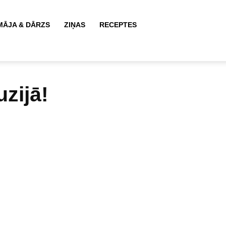
JA & DĀRZS
ZIŅAS
RECEPTES
zijā!