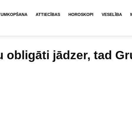
TUMKOPŠANA
ATTIECĪBAS
HOROSKOPI
VESELĪBA
MĀ
u obligāti jādzer, tad Gru