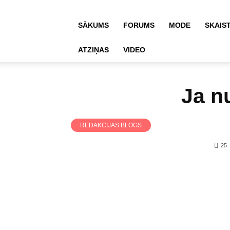
SĀKUMS
FORUMS
MODE
SKAIS
ATZIŅAS
VIDEO
Ja n
REDAKCIJAS BLOGS
25