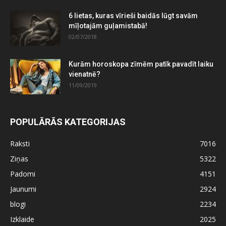
6 lietas, kuras vīrieši baidās lūgt savām
mīļotajām guļamistabā!
02/07/2018
Kurām horoskopa zīmēm patīk pavadīt laiku
vienatnē?
11/09/2019
POPULĀRĀS KATEGORIJAS
Raksti
7016
Ziņas
5322
Padomi
4151
Jaunumi
2924
blogi
2234
Izklaide
2025