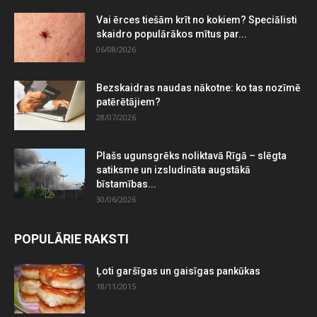
Vai ērces tiešām krīt no kokiem? Speciālisti
skaidro populārākos mītus par...
06/08/2026
Bezskaidras naudas nākotne: ko tas nozīmē
patērētājiem?
28/07/2026
Plašs ugunsgrēks noliktavā Rīgā – slēgta
satiksme un izsludināta augstākā
bīstamības...
30/06/2026
POPULĀRIE RAKSTI
Ļoti garšīgas un gaisīgas pankūkas
18/11/2015