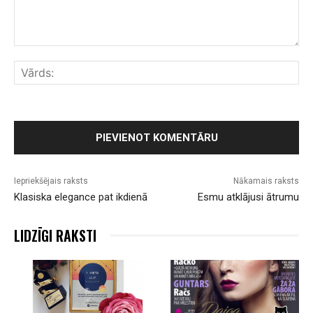
Komentārs:
Vār
Iepriekšējais raksts
Nākamais raksts
Klasiska elegance pat ikdienā
Esmu atklājusi ātrumu
LIDZĪGI RAKSTI