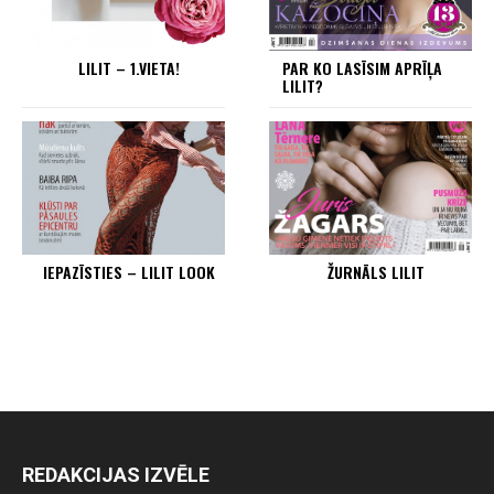
LILIT – 1.VIETA!
PAR KO LASĪSIM APRĪĻA
LILIT?
IEPAZĪSTIES – LILIT LOOK
ŽURNĀLS LILIT
REDAKCIJAS IZVĒLE