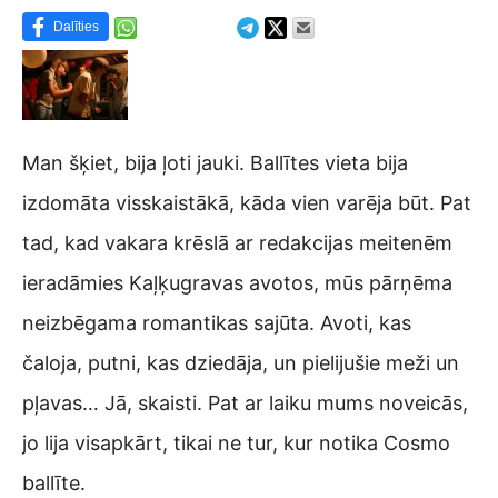
Dalīties
Man šķiet, bija ļoti jauki. Ballītes vieta bija
izdomāta visskaistākā, kāda vien varēja būt. Pat
tad, kad vakara krēslā ar redakcijas meitenēm
ieradāmies Kaļķugravas avotos, mūs pārņēma
neizbēgama romantikas sajūta. Avoti, kas
čaloja, putni, kas dziedāja, un pielijušie meži un
pļavas… Jā, skaisti. Pat ar laiku mums noveicās,
jo lija visapkārt, tikai ne tur, kur notika Cosmo
ballīte.