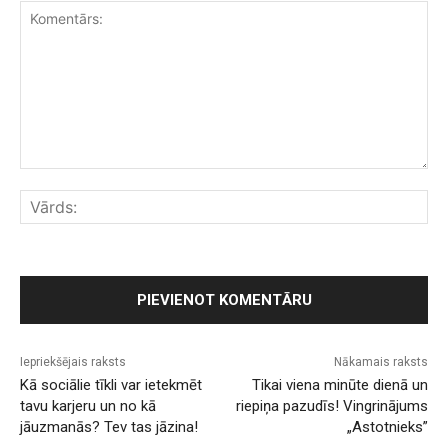
Komentārs:
Vār
Iepriekšējais raksts
Nākamais raksts
Kā sociālie tīkli var ietekmēt
Tikai viena minūte dienā un
tavu karjeru un no kā
riepiņa pazudīs! Vingrinājums
jāuzmanās? Tev tas jāzina!
„Astotnieks”