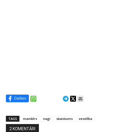
Dalīties
TAGS
manikīrs
nagi
skaistums
veselība
2 KOMENTĀRI