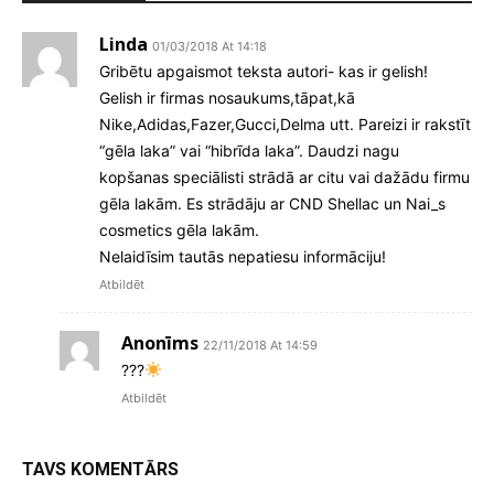
Linda
01/03/2018 At 14:18
Gribētu apgaismot teksta autori- kas ir gelish!
Gelish ir firmas nosaukums,tāpat,kā
Nike,Adidas,Fazer,Gucci,Delma utt. Pareizi ir rakstīt
“gēla laka” vai “hibrīda laka”. Daudzi nagu
kopšanas speciālisti strādā ar citu vai dažādu firmu
gēla lakām. Es strādāju ar CND Shellac un Nai_s
cosmetics gēla lakām.
Nelaidīsim tautās nepatiesu informāciju!
Atbildēt
Anonīms
22/11/2018 At 14:59
???
Atbildēt
TAVS KOMENTĀRS