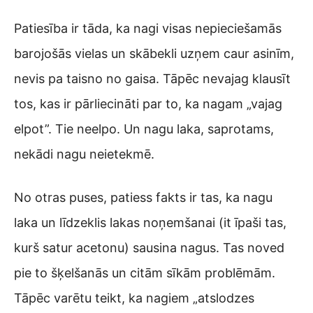
Patiesība ir tāda, ka nagi visas nepieciešamās
barojošās vielas un skābekli uzņem caur asinīm,
nevis pa taisno no gaisa. Tāpēc nevajag klausīt
tos, kas ir pārliecināti par to, ka nagam „vajag
elpot”. Tie neelpo. Un nagu laka, saprotams,
nekādi nagu neietekmē.
No otras puses, patiess fakts ir tas, ka nagu
laka un līdzeklis lakas noņemšanai (it īpaši tas,
kurš satur acetonu) sausina nagus. Tas noved
pie to šķelšanās un citām sīkām problēmām.
Tāpēc varētu teikt, ka nagiem „atslodzes