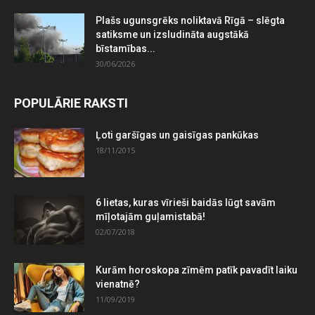
Plašs ugunsgrēks noliktavā Rīgā – slēgta
satiksme un izsludināta augstākā
bīstamības...
30/06/2026
POPULĀRIE RAKSTI
Ļoti garšīgas un gaisīgas pankūkas
18/11/2015
6 lietas, kuras vīrieši baidās lūgt savām
mīļotajām guļamistabā!
02/07/2018
Kurām horoskopa zīmēm patīk pavadīt laiku
vienatnē?
11/09/2019