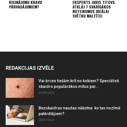
RISINĀJUMU KRAVU
EKSPERTS JURIS TITOVS
PĀRVADĀJUMIEM?
ATKLĀJ 7 SVARĪGĀKOS
NOTEIKUMUS IDEĀLAI
SVĒTKU MALTĪTEI
REDAKCIJAS IZVĒLE
Vai ērces tiešām krīt no kokiem? Speciālisti
skaidro populārākos mītus par...
06/08/2026
Bezskaidras naudas nākotne: ko tas nozīmē
patērētājiem?
28/07/2026