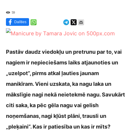
59
Dalīties
Pastāv daudz viedokļu un pretrunu par to, vai
nagiem ir nepieciešams laiks atjaunoties un
„uzelpot”, pirms atkal ļauties jaunam
manikīram. Vieni uzskata, ka nagu laka un
mākslīgie nagi nekā neietekmē nagu. Savukārt
citi saka, ka pēc gēla nagu vai gelish
noņemšanas, nagi kļūst plāni, trausli un
„pleķaini”. Kas ir patiesība un kas ir mīts?