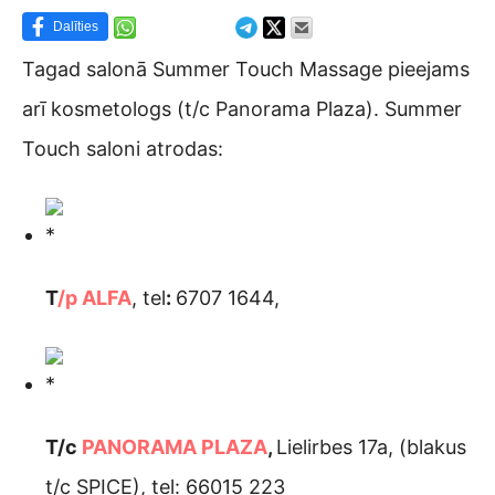
Dalīties
Tagad salonā Summer Touch Massage pieejams
arī kosmetologs (t/c Panorama Plaza). Summer
Touch saloni atrodas:
T
/p ALFA
, tel
:
6707 1644,
T/c
PANORAMA PLAZA
,
Lielirbes 17a, (blakus
t/c SPICE), tel: 66015 223