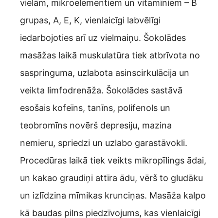
vielām, mikroelementiem un vitamīniem – B
grupas, A, E, K, vienlaicīgi labvēlīgi
iedarbojoties arī uz vielmaiņu. Šokolādes
masāžas laikā muskulatūra tiek atbrīvota no
saspringuma, uzlabota asinscirkulācija un
veikta limfodrenāža. Šokolādes sastāvā
esošais kofeīns, tanīns, polifenols un
teobromīns novērš depresiju, mazina
nemieru, spriedzi un uzlabo garastāvokli.
Procedūras laikā tiek veikts mikropīlings ādai,
un kakao graudiņi attīra ādu, vērš to gludāku
un izlīdzina mīmikas krunciņas. Masāža kalpo
kā baudas pilns piedzīvojums, kas vienlaicīgi