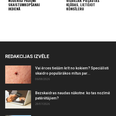
NODERĪGI PADOMI
VISBIEŽĀK PIEĻAUTĀS
SKAISTUMKOPŠANAI
KĻŪDAS, LIETOJOT
IKDIENĀ
KONSĪLERU
REDAKCIJAS IZVĒLE
Vai ērces tiešām krīt no kokiem? Speciālisti
skaidro populārākos mītus par...
06/08/2026
Bezskaidras naudas nākotne: ko tas nozīmē
patērētājiem?
28/07/2026