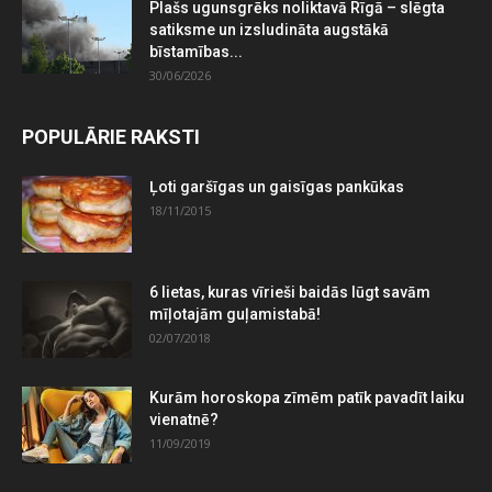
Plašs ugunsgrēks noliktavā Rīgā – slēgta
satiksme un izsludināta augstākā
bīstamības...
30/06/2026
POPULĀRIE RAKSTI
Ļoti garšīgas un gaisīgas pankūkas
18/11/2015
6 lietas, kuras vīrieši baidās lūgt savām
mīļotajām guļamistabā!
02/07/2018
Kurām horoskopa zīmēm patīk pavadīt laiku
vienatnē?
11/09/2019