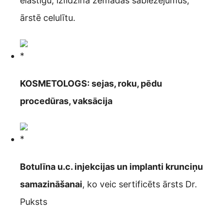
elastīgu, izlīdzina zemādas sabiezējumus,
ārstē celulītu.
KOSMETOLOGS: sejas, roku, pēdu
procedūras, vaksācija
Botulīna u.c. injekcijas un implanti krunciņu
samazināšanai
, ko veic sertificēts ārsts Dr.
Puksts