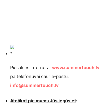
Piesakies internetā:
www.summertouch.lv
,
pa telefonuvai caur e-pastu:
info@summertouch.lv
Atnākot pie mums Jūs iegūsiet
: