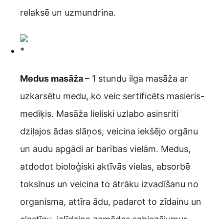
relaksē un uzmundrina.
Medus masāža
– 1 stundu ilga masāža ar
uzkarsētu medu, ko veic sertificēts masieris-
mediķis. Masāža lieliski uzlabo asinsriti
dziļajos ādas slāņos, veicina iekšējo orgānu
un audu apgādi ar barības vielām. Medus,
atdodot bioloģiski aktīvās vielas, absorbē
toksīnus un veicina to ātrāku izvadīšanu no
organisma, attīra ādu, padarot to zīdainu un