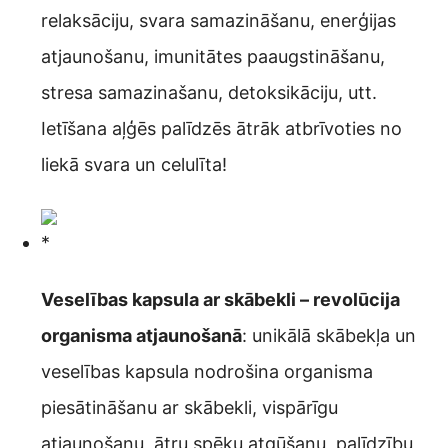
relaksāciju, svara samazināšanu, enerģijas
atjaunošanu, imunitātes paaugstināšanu,
stresa samazinašanu, detoksikāciju, utt.
Ietīšana aļģēs palīdzēs ātrāk atbrīvoties no
liekā svara un celulīta!
Veselības kapsula ar skābekli – revolūcija
organisma atjaunošanā
: unikālā skābekļa un
veselības kapsula nodrošina organisma
piesātināšanu ar skābekli, vispārīgu
atjaunošanu, ātru spēku atgūšanu, palīdzību