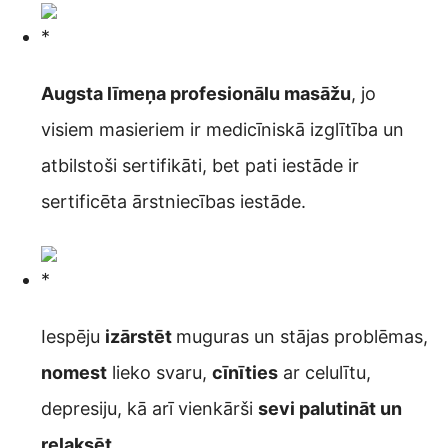
Augsta līmeņa profesionālu masāžu
, jo
visiem masieriem ir medicīniskā izglītība un
atbilstoši sertifikāti, bet pati iestāde ir
sertificēta ārstniecības iestāde.
Iespēju
izārstēt
muguras un stājas problēmas,
nomest
lieko svaru,
cīnīties
ar celulītu,
depresiju, kā arī vienkārši
sevi palutināt un
relaksēt
.