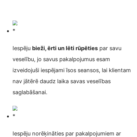
Iespēju
bieži, ērti un lēti rūpēties
par savu
veselību, jo savus pakalpojumus esam
izveidojuši iespējami īsos seansos, lai klientam
nav jātērē daudz laika savas veselības
saglabāšanai.
Iespēju norēķināties par pakalpojumiem ar