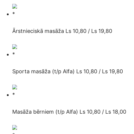
Ārstnieciskā masāža Ls 10,80 / Ls 19,80
Sporta masāža (t/p Alfa) Ls 10,80 / Ls 19,80
Masāža bērniem (t/p Alfa) Ls 10,80 / Ls 18,00