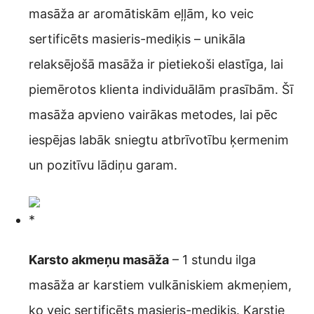
masāža ar aromātiskām eļļām, ko veic
sertificēts masieris-mediķis – unikāla
relaksējošā masāža ir pietiekoši elastīga, lai
piemērotos klienta individuālām prasībām. Šī
masāža apvieno vairākas metodes, lai pēc
iespējas labāk sniegtu atbrīvotību ķermenim
un pozitīvu lādiņu garam.
Karsto akmeņu masāža
– 1 stundu ilga
masāža ar karstiem vulkāniskiem akmeņiem,
ko veic sertificēts masieris-mediķis. Karstie