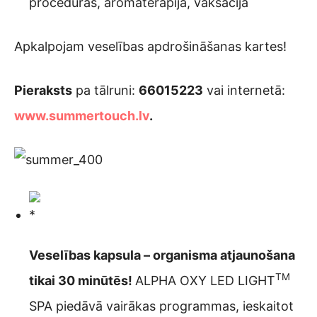
procedūras, aromaterapija, vaksācija
Apkalpojam veselības apdrošināšanas kartes!
Pieraksts
pa tālruni:
66015223
vai internetā:
www.summertouch.lv
.
Veselības kapsula – organisma atjaunošana
TM
tikai 30 minūtēs!
ALPHA OXY LED LIGHT
SPA piedāvā vairākas programmas, ieskaitot