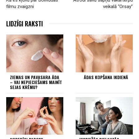
Kā es kļuvu par Bolivudas
Atrodi savu sapņu vakartērpu
filmu zvaigzni
veikalā “Orsay”
LIDZĪGI RAKSTI
ZIEMAS UN PAVASARA ĀDA
ĀDAS KOPŠANA IKDIENĀ
– VAI NEPIECIEŠAMS MAINĪT
SEJAS KRĒMU?