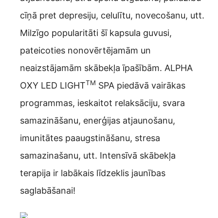
cīņā pret depresiju, celulītu, novecošanu, utt.
Milzīgo popularitāti šī kapsula guvusi,
pateicoties nonovērtējamām un
neaizstājamām skābekļa īpašībām. ALPHA
TM
OXY LED LIGHT
SPA piedāvā vairākas
programmas, ieskaitot relaksāciju, svara
samazināšanu, enerģijas atjaunošanu,
imunitātes paaugstināšanu, stresa
samazinašanu, utt. Intensīvā skābekļa
terapija ir labākais līdzeklis jaunības
saglabāšanai!