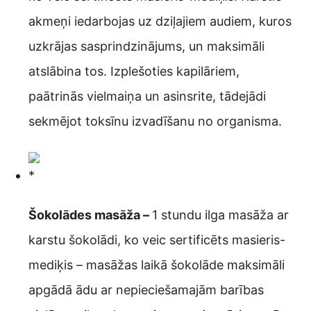
akmeņi iedarbojas uz dziļajiem audiem, kuros
uzkrājas sasprindzinājums, un maksimāli
atslābina tos. Izplešoties kapilāriem,
paātrinās vielmaiņa un asinsrite, tādejādi
sekmējot toksīnu izvadīšanu no organisma.
Šokolādes masāža –
1 stundu ilga masāža ar
karstu šokolādi, ko veic sertificēts masieris-
mediķis – masāžas laikā šokolāde maksimāli
apgādā ādu ar nepieciešamajām barības