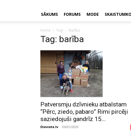
SĀKUMS
FORUMS
MODE
SKAISTUMK
Home
Tagi
Barība
Tag: barība
Patversmju dzīvnieku atbalstam
“Pērc, ziedo, pabaro” Rimi pircēji
saziedojuši gandrīz 15...
Dieviete.lv
-
06/01/2020