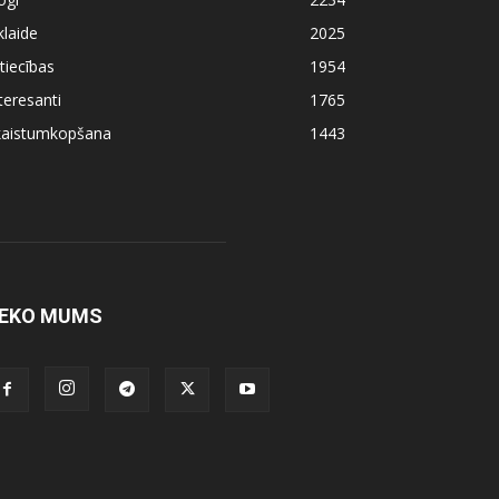
klaide
2025
tiecības
1954
teresanti
1765
kaistumkopšana
1443
EKO MUMS