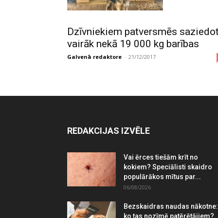
Dzīvniekiem patversmēs saziedot
vairāk nekā 19 000 kg barības
Galvenā redaktore
-
21/12/2017
REDAKCIJAS IZVĒLE
Vai ērces tiešām krīt no
kokiem? Speciālisti skaidro
populārākos mītus par...
06/08/2026
Bezskaidras naudas nākotne:
ko tas nozīmē patērētājiem?