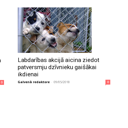
Labdarības akcijā aicina ziedot
a
patversmju dzīvnieku gaišākai
ikdienai
Galvenā redaktore
-
09/05/2018
0
0