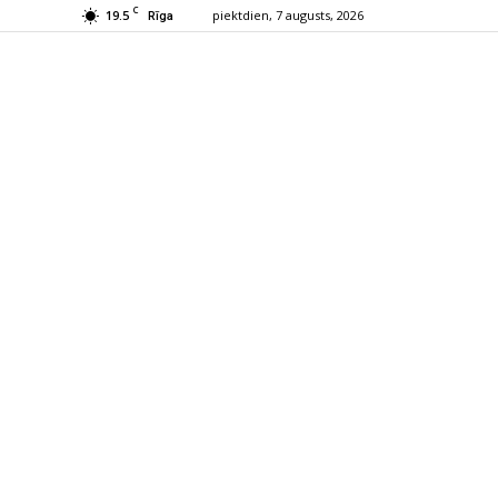
C
19.5
piektdien, 7 augusts, 2026
Rīga