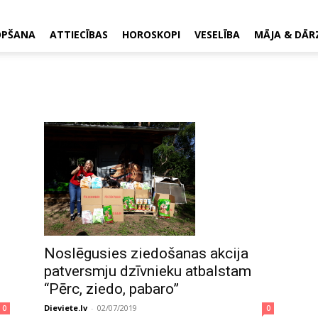
OPŠANA
ATTIECĪBAS
HOROSKOPI
VESELĪBA
MĀJA & DĀR
Noslēgusies ziedošanas akcija
patversmju dzīvnieku atbalstam
“Pērc, ziedo, pabaro”
Dieviete.lv
-
02/07/2019
0
0