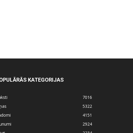
OPULĀRĀS KATEGORIJAS
ksti
7016
iņas
5322
adomi
4151
aunumi
2924
ogi
2234