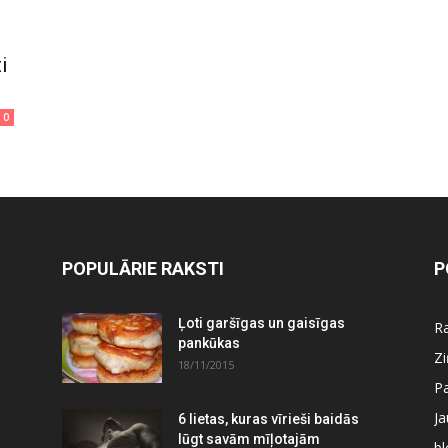
i
0
POPULĀRIE RAKSTI
P
Ļoti garšīgas un gaisīgas
Ra
pankūkas
Z
18/11/2015
P
J
6 lietas, kuras vīrieši baidās
lūgt savām mīļotajām
bl