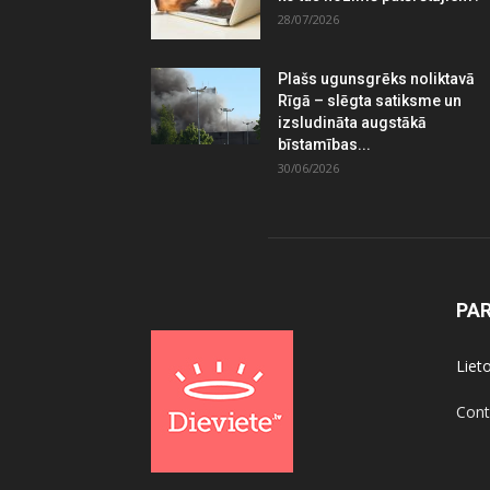
28/07/2026
Plašs ugunsgrēks noliktavā
Rīgā – slēgta satiksme un
izsludināta augstākā
bīstamības...
30/06/2026
PA
Liet
Cont