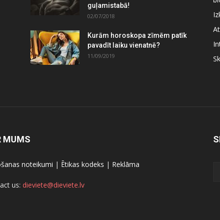
guļamistabā!
Iz
02/07/2018
At
Kurām horoskopa zīmēm patīk
In
pavadīt laiku vienatnē?
11/09/2019
S
R MUMS
S
ošanas noteikumi
|
Ētikas kodeks
|
Reklāma
act us:
dieviete@dieviete.lv