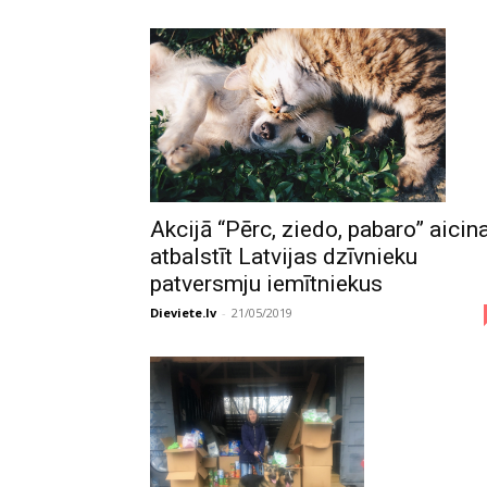
Akcijā “Pērc, ziedo, pabaro” aicin
atbalstīt Latvijas dzīvnieku
patversmju iemītniekus
Dieviete.lv
-
21/05/2019