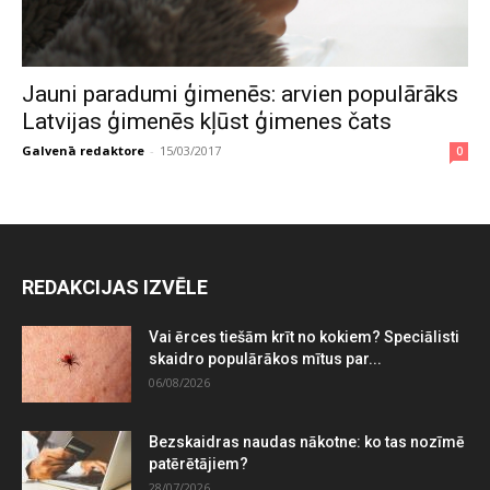
Jauni paradumi ģimenēs: arvien populārāks
Latvijas ģimenēs kļūst ģimenes čats
Galvenā redaktore
-
15/03/2017
0
REDAKCIJAS IZVĒLE
Vai ērces tiešām krīt no kokiem? Speciālisti
skaidro populārākos mītus par...
06/08/2026
Bezskaidras naudas nākotne: ko tas nozīmē
patērētājiem?
28/07/2026