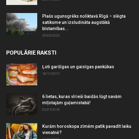
Plašs ugunsgrēks noliktavā Rīgā – slēgta
satiksme un izsludināta augstākā
bīstamības...
30/06/2026
POPULĀRIE RAKSTI
Ļoti garšīgas un gaisīgas pankūkas
18/11/2015
6 lietas, kuras vīrieši baidās lūgt savām
mīļotajām guļamistabā!
02/07/2018
Kurām horoskopa zīmēm patīk pavadīt laiku
vienatnē?