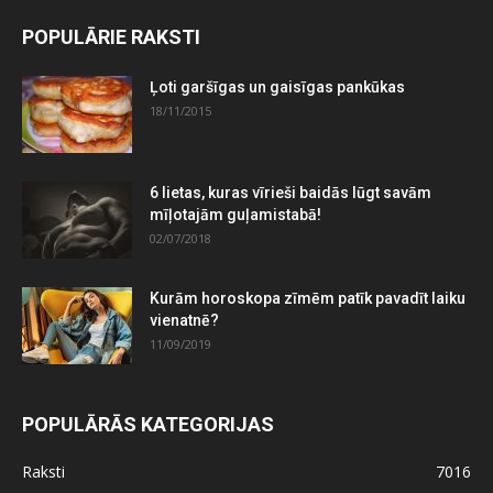
POPULĀRIE RAKSTI
Ļoti garšīgas un gaisīgas pankūkas
18/11/2015
6 lietas, kuras vīrieši baidās lūgt savām
mīļotajām guļamistabā!
02/07/2018
Kurām horoskopa zīmēm patīk pavadīt laiku
vienatnē?
11/09/2019
POPULĀRĀS KATEGORIJAS
Raksti
7016