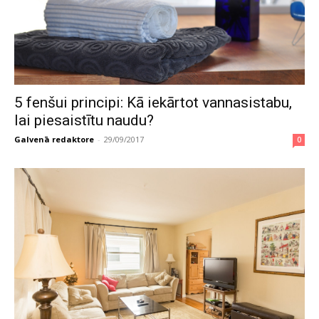
5 fenšui principi: Kā iekārtot vannasistabu,
lai piesaistītu naudu?
Galvenā redaktore
-
29/09/2017
0