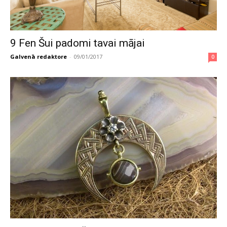
9 Fen Šui padomi tavai mājai
Galvenā redaktore
-
09/01/2017
0