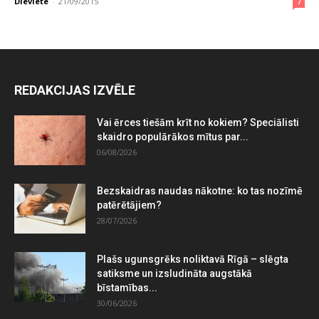
Dieviete
-
21/09/2015
7
REDAKCIJAS IZVĒLE
Vai ērces tiešām krīt no kokiem? Speciālisti
skaidro populārākos mītus par...
06/08/2026
Bezskaidras naudas nākotne: ko tas nozīmē
patērētājiem?
28/07/2026
Plašs ugunsgrēks noliktavā Rīgā – slēgta
satiksme un izsludināta augstākā
bīstamības...
30/06/2026