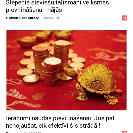
Slepenie sieviešu talismani veiksmes
pievilināšanai mājās
Galvenā redaktore
-
18/05/2016
0
Ieradumi naudas pievilināšanai. Jūs pat
nenojaušat, cik efektīvi šis strādā!!!