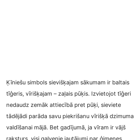
Ķīniešu simbols sievišķajam sākumam ir baltais
tīģeris, vīrišķajam – zaļais pūķis. Izvietojot tīģeri
nedaudz zemāk attiecībā pret pūķi, sieviete
tādējādi parāda savu piekrišanu vīrišķā dzimuma
valdīšanai mājā. Bet gadījumā, ja vīram ir vājš
raksturs, visi galvenie jautājumi par ģimenes