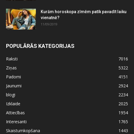
Kurām horoskopa zīmēm patīk pavadīt laiku
vienatnē?
11/09/2019
POPULĀRĀS KATEGORIJAS
Raksti
7016
Ziņas
5322
Padomi
4151
Jaunumi
2924
blogi
2234
Izklaide
2025
Attiecības
1954
Interesanti
1765
Skaistumkopšana
1443