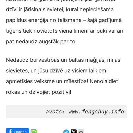
dzīvi ir jārisina sievietei, kurai nepieciešama
papildus enerģija no talismana – šajā gadījumā
tīģeris tiek novietots vienā līmenī ar pūķi vai arī
pat nedaudz augstāk par to.
Nedaudz burvestības un baltās maģijas, mīļās
sievietes, un jūsu dzīvē uz visiem laikiem
apmetīsies veiksme un mīlestība! Nenolaidiet
rokas un dzīvojiet pozitīvi!
avots: www.fengshuy.info
Dalīties