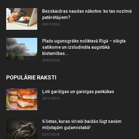
Bezskaidras naudas nākotne: ko tas nozīmē
patērētājiem?
28/07/2026
Plašs ugunsgrēks noliktavā Rīgā – slēgta
satiksme un izsludināta augstākā
bīstamības...
30/06/2026
POPULĀRIE RAKSTI
Ļoti garšīgas un gaisīgas pankūkas
18/11/2015
6 lietas, kuras vīrieši baidās lūgt savām
mīļotajām guļamistabā!
02/07/2018