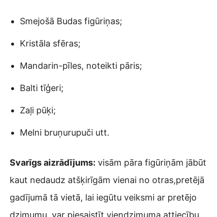
Smejošā Budas figūriņas;
Kristāla sfēras;
Mandarin-pīles, noteikti pāris;
Balti tīģeri;
Zaļi pūķi;
Melni bruņurupuči utt.
Svarīgs aizrādījums:
visām pāra figūriņām jābūt
kaut nedaudz atšķirīgām vienai no otras,pretējā
gadījumā tā vietā, lai iegūtu veiksmi ar pretējo
dzimumu, var piesaistīt viendzimuma attiecību