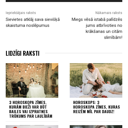
Iepriekšējais raksts
Nākamais raksts
Sievietes atklāj sava sievišķā
Miegs vēsā istabā palīdzēs
skaistuma noslēpumus
jums atbrīvoties no
krākšanas un citām
slimībām!
LIDZĪGI RAKSTI
3 HOROSKOPA ZĪMES,
HOROSKOPS: 3
KURĀM BIEŽI VAR BŪT
HOROSKOPA ZĪMES, KURAS
BAILES VAI IZPRATNES
REIZĒM MĪL PAR DAUDZ!
TRŪKUMS PAR LAULĪBĀM