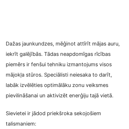
Dažas jaunkundzes, mēģinot attīrīt mājas auru,
iekrīt galējībās. Tādas neapdomīgas rīcības
piemērs ir fenšui tehniku izmantojums visos
mājokļa stūros. Speciālisti neiesaka to darīt,
labāk izvēlēties optimālāku zonu veiksmes
pievilināšanai un aktivizēt enerģiju tajā vietā.
Sievietei ir jādod priekšroka sekojošiem
talismaniem: