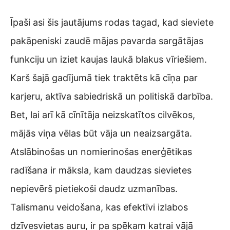
Īpaši asi šis jautājums rodas tagad, kad sieviete
pakāpeniski zaudē mājas pavarda sargātājas
funkciju un iziet kaujas laukā blakus vīriešiem.
Karš šajā gadījumā tiek traktēts kā cīņa par
karjeru, aktīva sabiedriskā un politiskā darbība.
Bet, lai arī kā cīnītāja neizskatītos cilvēkos,
mājās viņa vēlas būt vāja un neaizsargāta.
Atslābinošas un nomierinošas enerģētikas
radīšana ir māksla, kam daudzas sievietes
nepievērš pietiekoši daudz uzmanības.
Talismanu veidošana, kas efektīvi izlabos
dzīvesvietas auru, ir pa spēkam katrai vājā