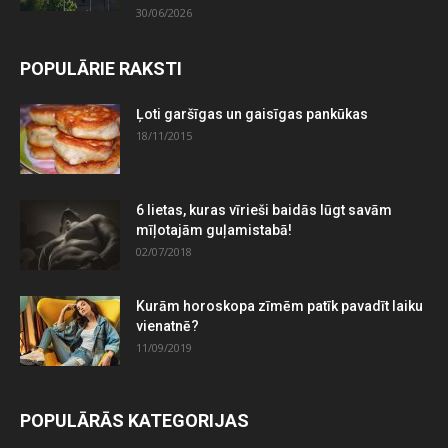
30/06/2026
POPULĀRIE RAKSTI
Ļoti garšīgas un gaisīgas pankūkas
18/11/2015
6 lietas, kuras vīrieši baidās lūgt savām
mīļotajām guļamistabā!
02/07/2018
Kurām horoskopa zīmēm patīk pavadīt laiku
vienatnē?
11/09/2019
POPULĀRĀS KATEGORIJAS