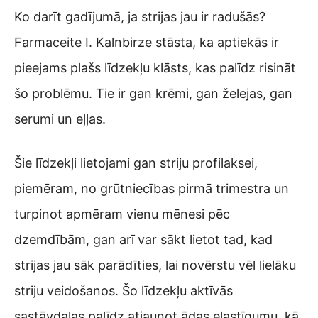
Ko darīt gadījumā, ja strijas jau ir radušās?
Farmaceite I. Kalnbirze stāsta, ka aptiekās ir
pieejams plašs līdzekļu klāsts, kas palīdz risināt
šo problēmu. Tie ir gan krēmi, gan želejas, gan
serumi un eļļas.
Šie līdzekļi lietojami gan striju profilaksei,
piemēram, no grūtniecības pirmā trimestra un
turpinot apmēram vienu mēnesi pēc
dzemdībām, gan arī var sākt lietot tad, kad
strijas jau sāk parādīties, lai novērstu vēl lielāku
striju veidošanos. Šo līdzekļu aktīvās
sastāvdaļas palīdz atjaunot ādas elastīgumu, kā