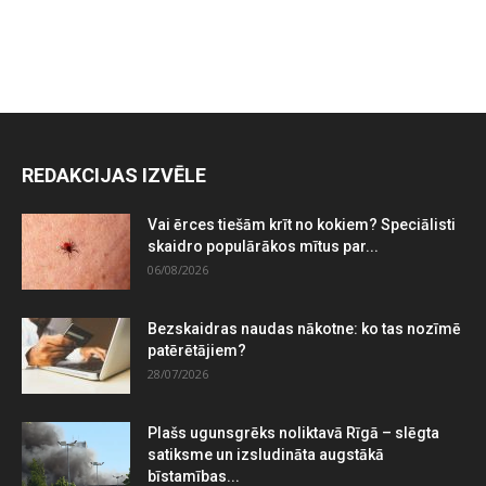
REDAKCIJAS IZVĒLE
Vai ērces tiešām krīt no kokiem? Speciālisti
skaidro populārākos mītus par...
06/08/2026
Bezskaidras naudas nākotne: ko tas nozīmē
patērētājiem?
28/07/2026
Plašs ugunsgrēks noliktavā Rīgā – slēgta
satiksme un izsludināta augstākā
bīstamības...