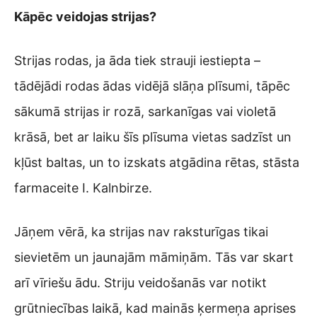
Kāpēc veidojas strijas?
Strijas rodas, ja āda tiek strauji iestiepta –
tādējādi rodas ādas vidējā slāņa plīsumi, tāpēc
sākumā strijas ir rozā, sarkanīgas vai violetā
krāsā, bet ar laiku šīs plīsuma vietas sadzīst un
kļūst baltas, un to izskats atgādina rētas, stāsta
farmaceite I. Kalnbirze.
Jāņem vērā, ka strijas nav raksturīgas tikai
sievietēm un jaunajām māmiņām. Tās var skart
arī vīriešu ādu. Striju veidošanās var notikt
grūtniecības laikā, kad mainās ķermeņa aprises