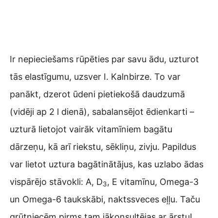
Ir nepieciešams rūpēties par savu ādu, uzturot
tās elastīgumu, uzsver I. Kalnbirze. To var
panākt, dzerot ūdeni pietiekošā daudzumā
(vidēji ap 2 l dienā), sabalansējot ēdienkarti –
uzturā lietojot vairāk vitamīniem bagātu
dārzeņu, kā arī riekstu, sēkliņu, zivju. Papildus
var lietot uztura bagātinātājus, kas uzlabo ādas
vispārējo stāvokli: A, D
, E vitamīnu, Omega-3
3
un Omega-6 taukskābi, naktssveces eļļu. Taču
grūtniecēm pirms tam jākonsultējas ar ārstu!