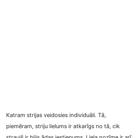
Katram strijas veidosies individuāli. Tā,
piemēram, striju lielums ir atkarīgs no tā, cik
straujš ir bijis ādas iestiepums. Liela nozīme ir arī