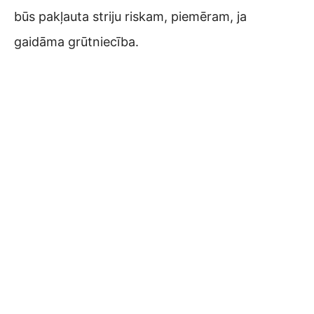
būs pakļauta striju riskam, piemēram, ja
gaidāma grūtniecība.