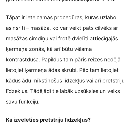
Tāpat ir ieteicamas procedūras, kuras uzlabo
asinsriti – masāža, ko var veikt pats cilvēks ar
masāžas cimdiņu vai frotē dvielīti attiecīgajās
ķermeņa zonās, kā arī būtu vēlama
kontrastduša. Papildus tam pāris reizes nedēļā
lietojiet ķermeņa ādas skrubi. Pēc tam lietojiet
kādus ādu mīkstinošus līdzekļus vai arī pretstriju
līdzekļus. Tādējādi tie labāk uzsūksies un veiks
savu funkciju.
Kā izvēlēties pretstriju līdzekļus?