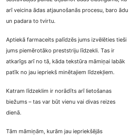
arī veicina ādas atjaunošanās procesu, baro ādu
un padara to tvirtu.
Aptiekā farmaceits palīdzēs jums izvēlēties tieši
jums piemērotāko preststriju līdzekli. Tas ir
atkarīgs arī no tā, kāda tekstūra māmiņai labāk
patīk no jau iepriekš minētajiem līdzekļiem.
Katram līdzeklim ir norādīts arī lietošanas
biežums – tas var būt vienu vai divas reizes
dienā.
Tām māmiņām, kurām jau iepriekšējās