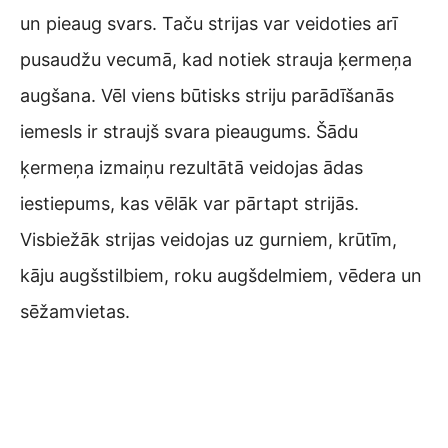
un pieaug svars. Taču strijas var veidoties arī
pusaudžu vecumā, kad notiek strauja ķermeņa
augšana. Vēl viens būtisks striju parādīšanās
iemesls ir straujš svara pieaugums. Šādu
ķermeņa izmaiņu rezultātā veidojas ādas
iestiepums, kas vēlāk var pārtapt strijās.
Visbiežāk strijas veidojas uz gurniem, krūtīm,
kāju augšstilbiem, roku augšdelmiem, vēdera un
sēžamvietas.