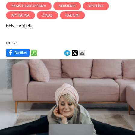
SKAISTUMKOPŠANA
ĶERMENIS
VESELĪBA
APTIECIŅA
ZIŅAS
PADOMI
BENU Aptieka
175
Dalīties