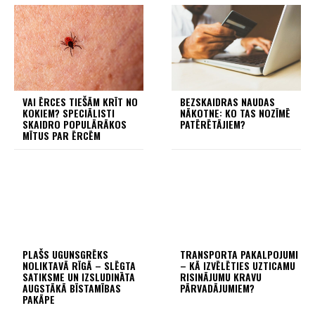
VAI ĒRCES TIEŠĀM KRĪT NO
BEZSKAIDRAS NAUDAS
KOKIEM? SPECIĀLISTI
NĀKOTNE: KO TAS NOZĪMĒ
SKAIDRO POPULĀRĀKOS
PATĒRĒTĀJIEM?
MĪTUS PAR ĒRCĒM
PLAŠS UGUNSGRĒKS
TRANSPORTA PAKALPOJUMI
NOLIKTAVĀ RĪGĀ – SLĒGTA
– KĀ IZVĒLĒTIES UZTICAMU
SATIKSME UN IZSLUDINĀTA
RISINĀJUMU KRAVU
AUGSTĀKĀ BĪSTAMĪBAS
PĀRVADĀJUMIEM?
PAKĀPE