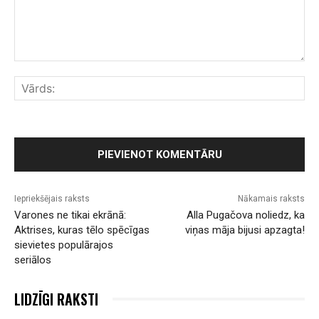
Komentārs:
Vār
Iepriekšējais raksts
Nākamais raksts
Varones ne tikai ekrānā:
Alla Pugačova noliedz, ka
Aktrises, kuras tēlo spēcīgas
viņas māja bijusi apzagta!
sievietes populārajos
seriālos
LIDZĪGI RAKSTI