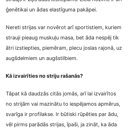
ģenētikai un ādas elastīguma pakāpei.
Nereti strijas var novērot arī sportistiem, kuriem
strauji pieaug muskuļu masa, bet āda nespēj tik
ātri izstiepties, piemēram, plecu joslas rajonā, uz
augšdelmiem un augšstilbiem.
Kā izvairīties no striju rašanās?
Tāpat kā daudzās citās jomās, arī lai izvairītos
no strijām vai mazinātu to iespējamos apmērus,
svarīga ir profilakse. Ir būtiski rūpēties par ādu,
vēl pirms parādās strijas, īpaši, ja zināt, ka āda