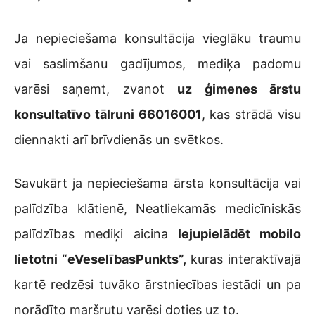
Ja nepieciešama konsultācija vieglāku traumu
vai saslimšanu gadījumos, mediķa padomu
varēsi saņemt, zvanot
uz ģimenes ārstu
konsultatīvo tālruni 66016001
, kas strādā visu
diennakti arī brīvdienās un svētkos.
Savukārt ja nepieciešama ārsta konsultācija vai
palīdzība klātienē, Neatliekamās medicīniskās
palīdzības mediķi aicina
lejupielādēt mobilo
lietotni “eVeselībasPunkts”,
kuras interaktīvajā
kartē redzēsi tuvāko ārstniecības iestādi un pa
norādīto maršrutu varēsi doties uz to.