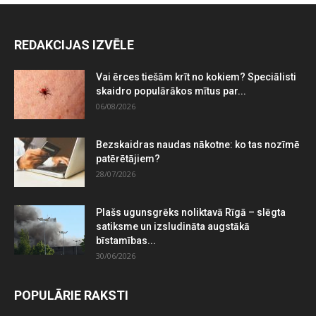
REDAKCIJAS IZVĒLE
Vai ērces tiešām krīt no kokiem? Speciālisti
skaidro populārākos mītus par...
06/08/2026
Bezskaidras naudas nākotne: ko tas nozīmē
patērētājiem?
28/07/2026
Plašs ugunsgrēks noliktavā Rīgā – slēgta
satiksme un izsludināta augstākā
bīstamības...
30/06/2026
POPULĀRIE RAKSTI