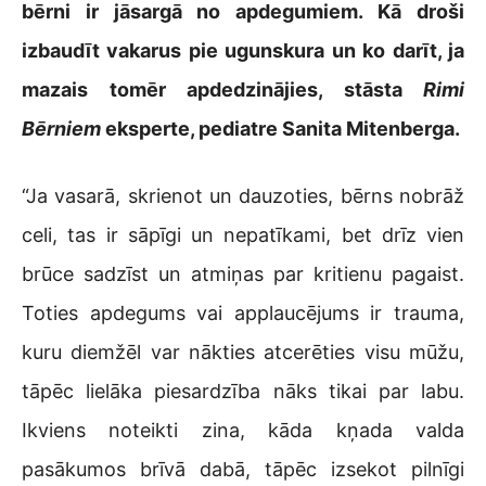
bērni ir jāsargā no apdegumiem. Kā droši
izbaudīt vakarus pie ugunskura un ko darīt, ja
mazais tomēr apdedzinājies, stāsta
Rimi
Bērniem
eksperte, pediatre Sanita Mitenberga.
“Ja vasarā, skrienot un dauzoties, bērns nobrāž
celi, tas ir sāpīgi un nepatīkami, bet drīz vien
brūce sadzīst un atmiņas par kritienu pagaist.
Toties apdegums vai applaucējums ir trauma,
kuru diemžēl var nākties atcerēties visu mūžu,
tāpēc lielāka piesardzība nāks tikai par labu.
Ikviens noteikti zina, kāda kņada valda
pasākumos brīvā dabā, tāpēc izsekot pilnīgi