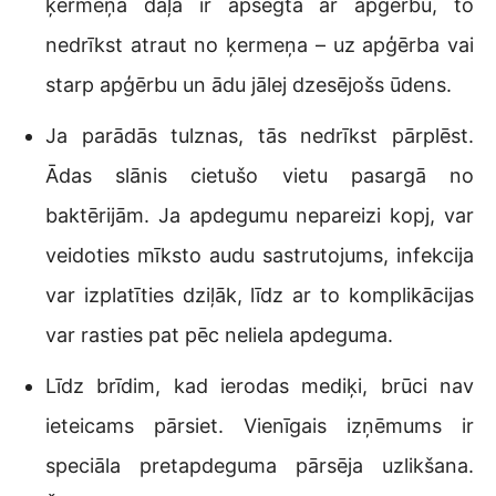
ķermeņa daļa ir apsegta ar apģērbu, to
nedrīkst atraut no ķermeņa – uz apģērba vai
starp apģērbu un ādu jālej dzesējošs ūdens.
Ja parādās tulznas, tās nedrīkst pārplēst.
Ādas slānis cietušo vietu pasargā no
baktērijām. Ja apdegumu nepareizi kopj, var
veidoties mīksto audu sastrutojums, infekcija
var izplatīties dziļāk, līdz ar to komplikācijas
var rasties pat pēc neliela apdeguma.
Līdz brīdim, kad ierodas mediķi, brūci nav
ieteicams pārsiet. Vienīgais izņēmums ir
speciāla pretapdeguma pārsēja uzlikšana.