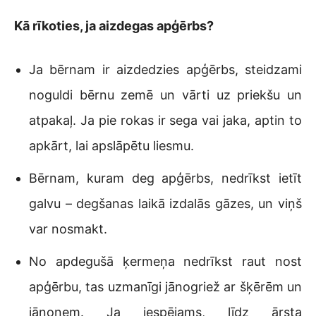
Kā rīkoties, ja aizdegas apģērbs?
Ja bērnam ir aizdedzies apģērbs, steidzami
noguldi bērnu zemē un vārti uz priekšu un
atpakaļ. Ja pie rokas ir sega vai jaka, aptin to
apkārt, lai apslāpētu liesmu.
Bērnam, kuram deg apģērbs, nedrīkst ietīt
galvu – degšanas laikā izdalās gāzes, un viņš
var nosmakt.
No apdegušā ķermeņa nedrīkst raut nost
apģērbu, tas uzmanīgi jānogriež ar šķērēm un
jānoņem. Ja iespējams, līdz ārsta