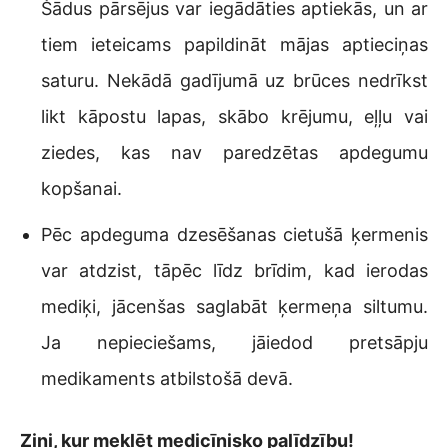
Šādus pārsējus var iegādāties aptiekās, un ar
tiem ieteicams papildināt mājas aptieciņas
saturu. Nekādā gadījumā uz brūces nedrīkst
likt kāpostu lapas, skābo krējumu, eļļu vai
ziedes, kas nav paredzētas apdegumu
kopšanai.
Pēc apdeguma dzesēšanas cietušā ķermenis
var atdzist, tāpēc līdz brīdim, kad ierodas
mediķi, jācenšas saglabāt ķermeņa siltumu.
Ja nepieciešams, jāiedod pretsāpju
medikaments atbilstošā devā.
Zini, kur meklēt medicīnisko palīdzību!