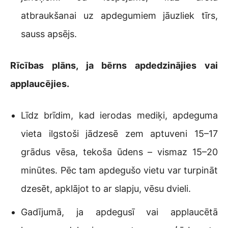
atbraukšanai uz apdegumiem jāuzliek tīrs,
sauss apsējs.
Rīcības plāns, ja bērns apdedzinājies vai
applaucējies.
Līdz brīdim, kad ierodas mediķi, apdeguma
vieta ilgstoši jādzesē zem aptuveni 15–17
grādus vēsa, tekoša ūdens – vismaz 15–20
minūtes. Pēc tam apdegušo vietu var turpināt
dzesēt, apklājot to ar slapju, vēsu dvieli.
Gadījumā, ja apdegusī vai applaucētā