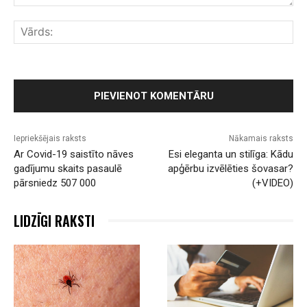
Komentārs:
Vār
Iepriekšējais raksts
Nākamais raksts
Ar Covid-19 saistīto nāves
Esi eleganta un stilīga: Kādu
gadījumu skaits pasaulē
apģērbu izvēlēties šovasar?
pārsniedz 507 000
(+VIDEO)
LIDZĪGI RAKSTI