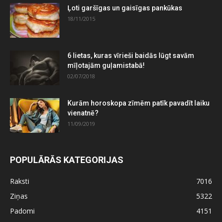
Ļoti garšīgas un gaisīgas pankūkas
18/11/2015
6 lietas, kuras vīrieši baidās lūgt savām
mīļotajām guļamistabā!
02/07/2018
Kurām horoskopa zīmēm patīk pavadīt laiku
vienatnē?
11/09/2019
POPULĀRĀS KATEGORIJAS
Raksti
7016
Ziņas
5322
Padomi
4151