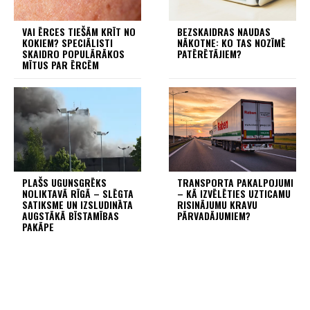
VAI ĒRCES TIEŠĀM KRĪT NO
BEZSKAIDRAS NAUDAS
KOKIEM? SPECIĀLISTI
NĀKOTNE: KO TAS NOZĪMĒ
SKAIDRO POPULĀRĀKOS
PATĒRĒTĀJIEM?
MĪTUS PAR ĒRCĒM
PLAŠS UGUNSGRĒKS
TRANSPORTA PAKALPOJUMI
NOLIKTAVĀ RĪGĀ – SLĒGTA
– KĀ IZVĒLĒTIES UZTICAMU
SATIKSME UN IZSLUDINĀTA
RISINĀJUMU KRAVU
AUGSTĀKĀ BĪSTAMĪBAS
PĀRVADĀJUMIEM?
PAKĀPE