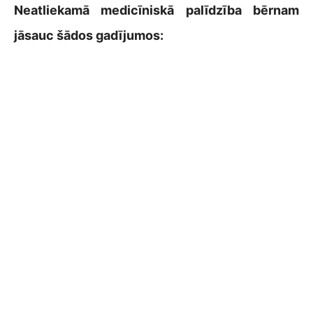
Neatliekamā medicīniskā palīdzība bērnam
jāsauc šādos gadījumos: