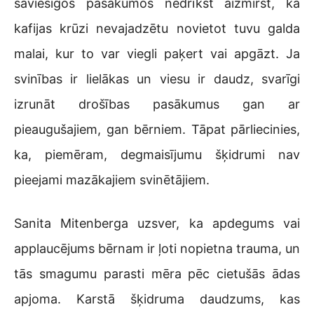
saviesīgos pasākumos nedrīkst aizmirst, ka
kafijas krūzi nevajadzētu novietot tuvu galda
malai, kur to var viegli paķert vai apgāzt. Ja
svinības ir lielākas un viesu ir daudz, svarīgi
izrunāt drošības pasākumus gan ar
pieaugušajiem, gan bērniem. Tāpat pārliecinies,
ka, piemēram, degmaisījumu šķidrumi nav
pieejami mazākajiem svinētājiem.
Sanita Mitenberga uzsver, ka apdegums vai
applaucējums bērnam ir ļoti nopietna trauma, un
tās smagumu parasti mēra pēc cietušās ādas
apjoma. Karstā šķidruma daudzums, kas