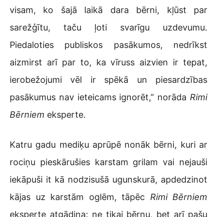
visam, ko šajā laikā dara bērni, kļūst par
sarežģītu, taču ļoti svarīgu uzdevumu.
Piedaloties publiskos pasākumos, nedrīkst
aizmirst arī par to, ka vīruss aizvien ir tepat,
ierobežojumi vēl ir spēkā un piesardzības
pasākumus nav ieteicams ignorēt,” norāda
Rimi
Bērniem
eksperte.
Katru gadu mediķu aprūpē nonāk bērni, kuri ar
rociņu pieskārušies karstam grilam vai nejauši
iekāpuši it kā nodzisušā ugunskurā, apdedzinot
kājas uz karstām oglēm, tāpēc
Rimi Bērniem
eksperte atgādina: ne tikai bērnu, bet arī pašu