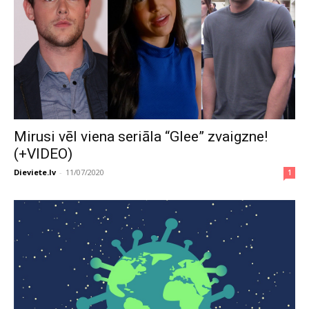
Mirusi vēl viena seriāla “Glee” zvaigzne!
(+VIDEO)
Dieviete.lv
-
11/07/2020
1