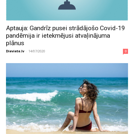
Aptauja: Gandrīz pusei strādājošo Covid-19
pandēmija ir ietekmējusi atvaļinājuma
plānus
Dieviete.lv
-
14/07/2020
0