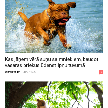
Kas jāņem vērā suņu saimniekiem, baudot
vasaras priekus ūdenstilpņu tuvumā
Dieviete.lv
-
08/07/2020
0