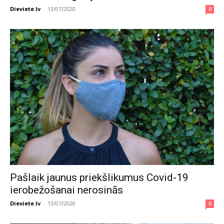
Dieviete.lv
-
13/07/2020
0
Pašlaik jaunus priekšlikumus Covid-19
ierobežošanai nerosinās
Dieviete.lv
-
13/07/2020
0