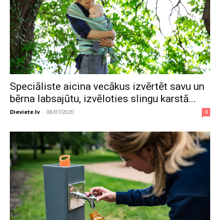
Speciāliste aicina vecākus izvērtēt savu un
bērna labsajūtu, izvēloties slingu karstā...
Dieviete.lv
-
08/07/2020
0