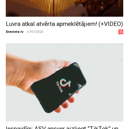
Luvra atkal atvērta apmeklētājiem! (+VIDEO)
Dieviete.lv
-
07/07/2020
0
Iespaidīgi: ASV apsver aizliegt “TikTok” un