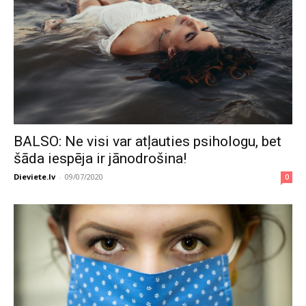
BALSO: Ne visi var atļauties psihologu, bet
šāda iespēja ir jānodrošina!
Dieviete.lv
-
09/07/2020
0