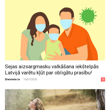
Sejas aizsargmasku valkāšana iekštelpās
Latvijā varētu kļūt par obligātu prasību!
Dieviete.lv
-
15/07/2020
0