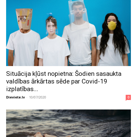
Situācija kļūst nopietna: Šodien sasaukta
valdības ārkārtas sēde par Covid-19
izplatības...
Dieviete.lv
-
10/07/2020
0