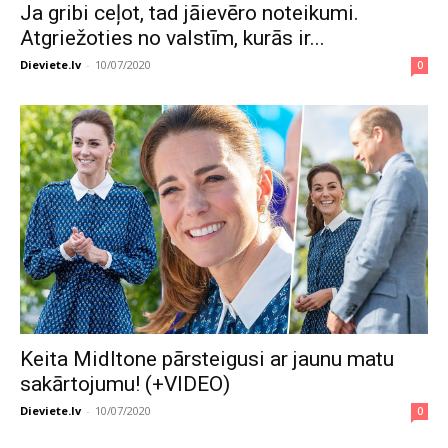
Ja gribi ceļot, tad jāievēro noteikumi.
Atgriežoties no valstīm, kurās ir...
Dieviete.lv
-
10/07/2020
0
Keita Midltone pārsteigusi ar jaunu matu
sakārtojumu! (+VIDEO)
Dieviete.lv
-
10/07/2020
0