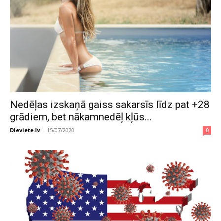
Nedēļas izskaņā gaiss sakarsīs līdz pat +28
grādiem, bet nākamnedēļ kļūs...
Dieviete.lv
-
15/07/2020
0