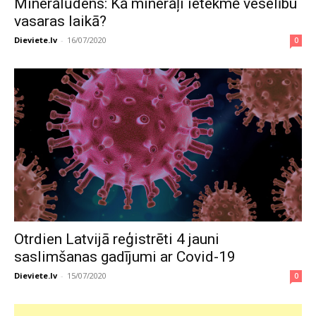
Minerālūdens: Kā minerāļi ietekmē veselību
vasaras laikā?
Dieviete.lv
-
16/07/2020
0
Otrdien Latvijā reģistrēti 4 jauni
saslimšanas gadījumi ar Covid-19
Dieviete.lv
-
15/07/2020
0