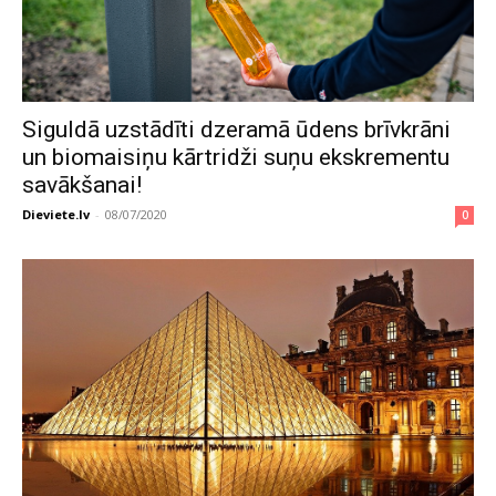
Siguldā uzstādīti dzeramā ūdens brīvkrāni
un biomaisiņu kārtridži suņu ekskrementu
savākšanai!
Dieviete.lv
-
08/07/2020
0