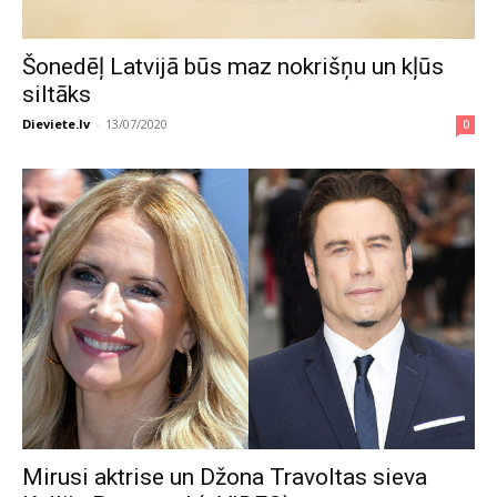
Šonedēļ Latvijā būs maz nokrišņu un kļūs
siltāks
Dieviete.lv
-
13/07/2020
0
Mirusi aktrise un Džona Travoltas sieva