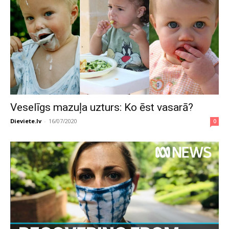
Veselīgs mazuļa uzturs: Ko ēst vasarā?
Dieviete.lv
-
16/07/2020
0