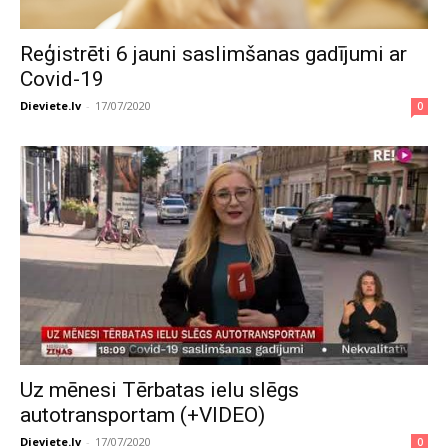
Reģistrēti 6 jauni saslimšanas gadījumi ar
Covid-19
Dieviete.lv
-
17/07/2020
0
Uz mēnesi Tērbatas ielu slēgs
autotransportam (+VIDEO)
Dieviete.lv
-
17/07/2020
0