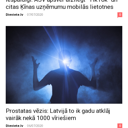
citas Ķīnas uzņēmumu mobilās lietotnes
Dieviete.lv
-
07/07/2020
0
Prostatas vēzis: Latvijā to ik gadu atklāj
vairāk nekā 1000 vīriešiem
Dieviete.lv
-
06/07/2020
0