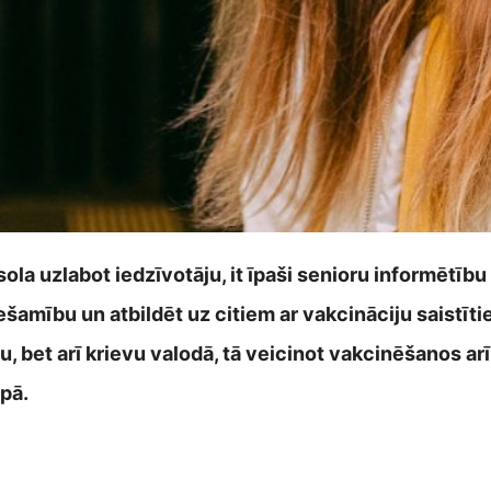
ola uzlabot iedzīvotāju, it īpaši senioru informētību
ešamību un atbildēt uz citiem ar vakcināciju saistīt
šu, bet arī krievu valodā, tā veicinot vakcinēšanos ar
upā.