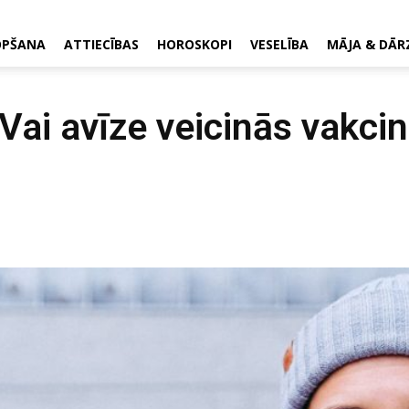
OPŠANA
ATTIECĪBAS
HOROSKOPI
VESELĪBA
MĀJA & DĀR
 Vai avīze veicinās vakc