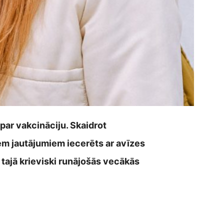
 par vakcināciju. Skaidrot
iem jautājumiem iecerēts ar avīzes
ī tajā krieviski runājošās vecākās