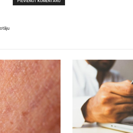
otāju