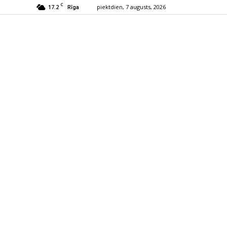
C
17.2
piektdien, 7 augusts, 2026
Rīga