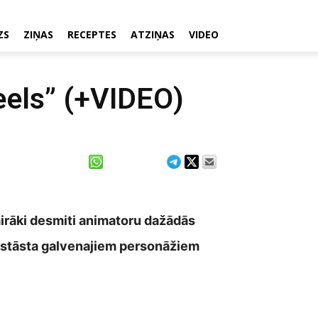
ZS
ZIŅAS
RECEPTES
ATZIŅAS
VIDEO
eels” (+VIDEO)
airāki desmiti animatoru dažādās
ās stāsta galvenajiem personāžiem