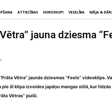
OPŠANA
ATTIECĪBAS
HOROSKOPI
VESELĪBA
MĀJA & DĀR
 Vētra” jauna dziesma “F
3
 “Prāta Vētra” jaunās dziesmas “Feels” videoklips. V
 pie šī klipa izveides japāņu mangas stilā, kur līdz
āta Vētras” puiši.