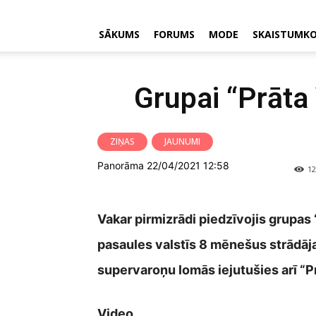
SĀKUMS
FORUMS
MODE
SKAISTUMK
Grupai “Prāta
ZIŅAS
JAUNUMI
Panorāma 22/04/2021 12:58
12
Vakar pirmizrādi piedzīvojis grupas
pasaules valstīs 8 mēnešus strādāja
supervaroņu lomās iejutušies arī “Pr
Video