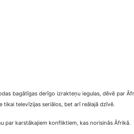
odas bagātīgas derīgo izrakteņu iegulas, dēvē par Āfr
 tikai televīzijas seriālos, bet arī reālajā dzīvē.
 par karstākajiem konfliktiem, kas norisinās Āfrikā.