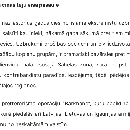
 cīnās teju visa pasaule
 vismaz astoņus gadus cieš no islāma ekstrēmistu uz
saistīti kaujinieki, nākamā gada sākumā pret tiem mil
evies. Uzbrukumi drošības spēkiem un civiliedzīvotāji
žādu kopienu grupām, ir dramatiski pavērsies pret mi
nvidu malā esošajā Sāhelas zonā, kurā ietilpst Ma
ēku kontrabandistu paradīze. Iespējams, tādēļ pēdējos
ālajos reģionos.
 pretterorisma operāciju “Barkhane”, kuru papildin
urā piedalās arī Latvijas, Lietuvas un Igaunijas arm
onu no neskaitāmām valstīm.