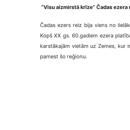
“Visu aizmirstā krīze” Čadas ezera 
Čadas ezers reiz bija viens no liel
Kopš XX gs. 60.gadiem ezera platība 
karstākajām vietām uz Zemes, kur ir
pamest šo reģionu.