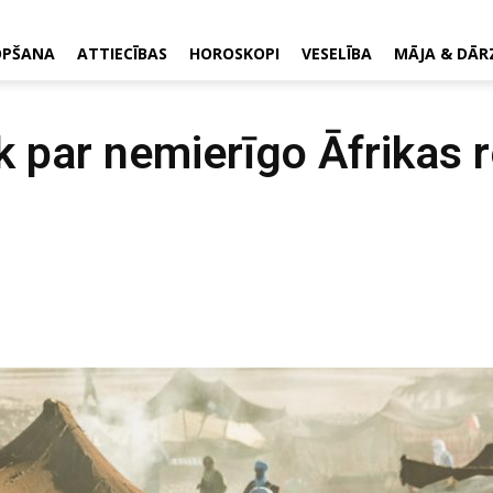
OPŠANA
ATTIECĪBAS
HOROSKOPI
VESELĪBA
MĀJA & DĀR
āk par nemierīgo Āfrikas r