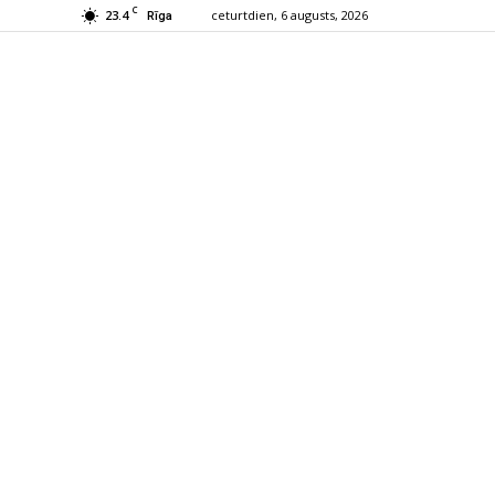
C
23.4
ceturtdien, 6 augusts, 2026
Rīga