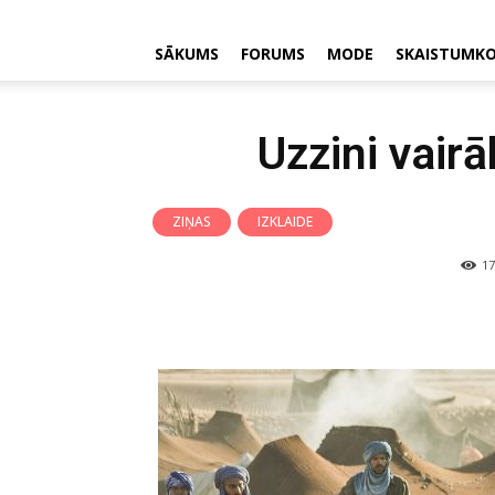
SĀKUMS
FORUMS
MODE
SKAISTUMK
Uzzini vair
ZIŅAS
IZKLAIDE
17