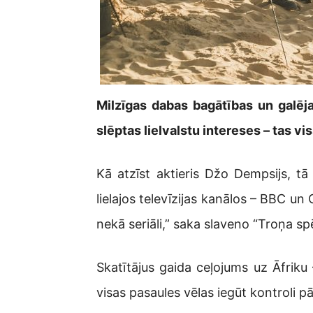
Milzīgas dabas bagātības un galēja
slēptas lielvalstu intereses – tas v
Kā atzīst aktieris Džo Dempsijs, tā
lielajos televīzijas kanālos – BBC un
nekā seriāli,” saka slaveno “Troņa spē
Skatītājus gaida ceļojums uz Āfriku 
visas pasaules vēlas iegūt kontroli p