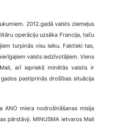
brukumiem. 2012.gadā valsts ziemeļus
itāru operāciju uzsāka Francija, taču
em turpinās visu laiku. Faktiski tas,
erīgajiem valsts iedzīvotājiem. Viens
li, arī iepriekš minētās valstis ir
 gados pastiprinās drošības situācija
āja ANO miera nodrošināšanas misija
ijas pārstāvji. MINUSMA ietvaros Mali