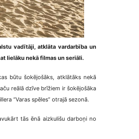
stu vadītāji, atklāta vardarbība un
t lielāku nekā filmas un seriāli.
 kas būtu šokējošāks, atklātāks nekā
taču reālā dzīve brīžiem ir šokējošāka
illera “Varas spēles” otrajā sezonā.
savukārt tās ēnā aizkulišu darboņi no