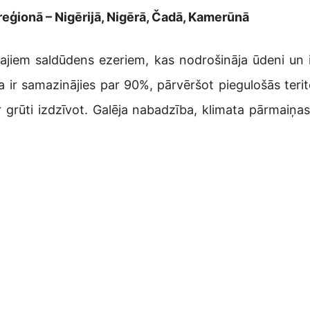
reģionā – Nigērijā, Nigērā, Čadā, Kamerūnā
ākajiem saldūdens ezeriem, kas nodrošināja ūdeni un i
ir samazinājies par 90%, pārvēršot piegulošās terito
 grūti izdzīvot. Galēja nabadzība, klimata pārmaiņas 