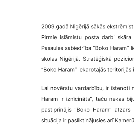
2009.gadā Nigērijā sākās ekstrēmisti
Pirmie islāmistu posta darbi skāra
Pasaules sabiedrība “Boko Haram” li
skolas Nigērijā. Stratēģiskā pozici
“Boko Haram” iekarotajās teritorijās ie
Lai novērstu vardarbību, ir īstenot
Haram ir iznīcināts”, taču nekas bij
pastiprinājis “Boko Haram” atzars
situācija ir pasliktinājusies arī Kamer