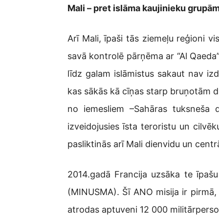
Mali – pret islāma kaujinieku grupām
Arī Mali, īpaši tās ziemeļu reģioni
savā kontrolē pārņēma ar “Al Qaeda” 
līdz galam islāmistus sakaut nav izd
kas sākās kā cīņas starp bruņotām da
no iemesliem –Sahāras tuksneša die
izveidojusies īsta teroristu un cilv
pasliktinās arī Mali dienvidu un centr
2014.gadā Francija uzsāka te īpašu
(MINUSMA). Šī ANO misija ir pirmā, k
atrodas aptuveni 12 000 militārpers