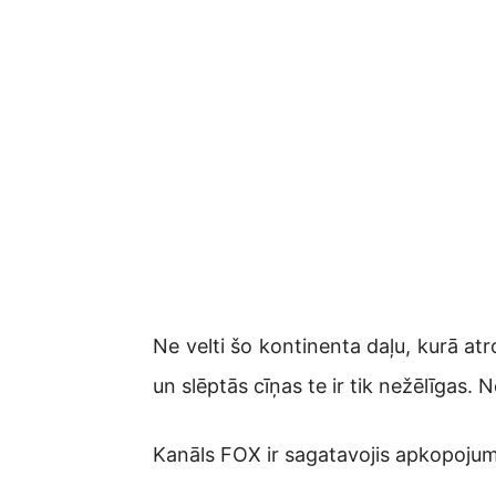
Ne velti šo kontinenta daļu, kurā atr
un slēptās cīņas te ir tik nežēlīgas. Ne
Kanāls FOX ir sagatavojis apkopojumu