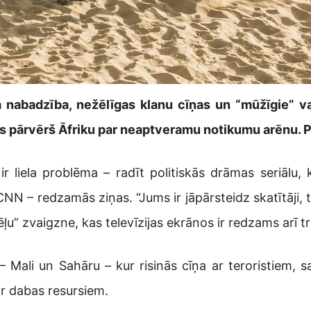
 nabadzība, nežēlīgas klanu cīņas un “mūžīgie” val
iss pārvērš Āfriku par neaptveramu notikumu arēnu. Pa
 ir liela problēma – radīt politiskās drāmas seriālu,
 CNN – redzamās ziņas. “Jums ir jāpārsteidz skatītāji, 
ļu” zvaigzne, kas televīzijas ekrānos ir redzams arī tr
– Mali un Sahāru – kur risinās cīņa ar teroristiem, 
ār dabas resursiem.