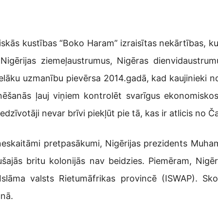
skās kustības “Boko Haram” izraisītas nekārtības, kuru
 Nigērijas ziemeļaustrumus, Nigēras dienvidaustru
elāku uzmanību pievērsa 2014.gadā, kad kaujinieki no
onēšanās ļauj viņiem kontrolēt svarīgus ekonomiskos
dzīvotāji nevar brīvi piekļūt pie tā, kas ir atlicis no 
i neskaitāmi pretpasākumi, Nigērijas prezidents Mu
ušajās britu kolonijās nav beidzies. Piemēram, Nigēr
 Islāma valsts Rietumāfrikas provincē (ISWAP). Sk
ūnā.