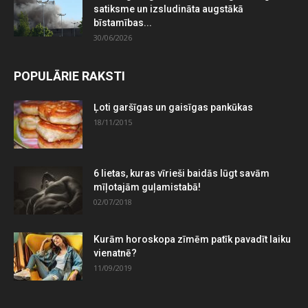
satiksme un izsludināta augstākā
bīstamības...
30/06/2026
POPULĀRIE RAKSTI
Ļoti garšīgas un gaisīgas pankūkas
18/11/2015
6 lietas, kuras vīrieši baidās lūgt savām
mīļotajām guļamistabā!
02/07/2018
Kurām horoskopa zīmēm patīk pavadīt laiku
vienatnē?
11/09/2019