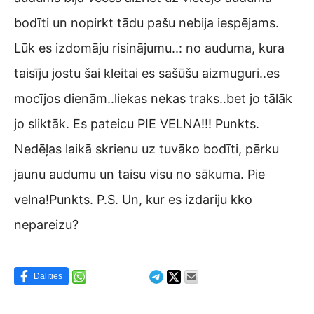
bodīti un nopirkt tādu pašu nebija iespējams.
Lūk es izdomāju risinājumu..: no auduma, kura
taisīju jostu šai kleitai es sašūšu aizmuguri..es
mocījos dienām..liekas nekas traks..bet jo tālāk
jo sliktāk. Es pateicu PIE VELNA!!! Punkts.
Nedēļas laikā skrienu uz tuvāko bodīti, pērku
jaunu audumu un taisu visu no sākuma. Pie
velna!Punkts. P.S. Un, kur es izdariju kko
nepareizu?
Dalīties