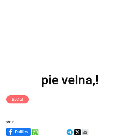
pie velna,!
BLOGI
6
Dalīties