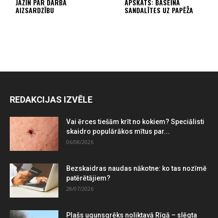
JĀZIN PAR DARBA
APSKATS: BASEINA
AIZSARDZĪBU
SANDALĪTES UZ PAPĒŽA
REDAKCIJAS IZVĒLE
Vai ērces tiešām krīt no kokiem? Speciālisti
skaidro populārākos mītus par...
06/08/2026
Bezskaidras naudas nākotne: ko tas nozīmē
patērētājiem?
28/07/2026
Plašs ugunsgrēks noliktavā Rīgā – slēgta