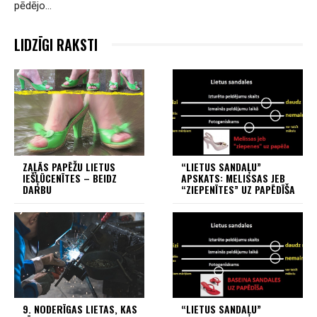
pēdējo…
LIDZĪGI RAKSTI
ZAĻĀS PAPĒŽU LIETUS
“LIETUS SANDAĻU”
IEŠĻŪCENĪTES – BEIDZ
APSKATS: MELISSAS JEB
DARBU
“ZIEPENĪTES” UZ PAPĒDĪŠA
9. NODERĪGAS LIETAS, KAS
“LIETUS SANDAĻU”