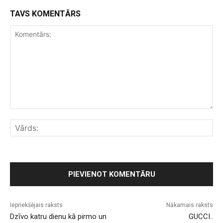
TAVS KOMENTĀRS
Komentārs:
Vār
Iepriekšējais raksts
Nākamais raksts
Dzīvo katru dienu kā pirmo un
GUCCI..