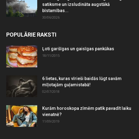
satiksme un izsludināta augstākā
bīstamības...
30/06/2026
POPULĀRIE RAKSTI
Ļoti garšīgas un gaisīgas pankūkas
18/11/2015
6 lietas, kuras vīrieši baidās lūgt savām
mīļotajām guļamistabā!
02/07/2018
Kurām horoskopa zīmēm patīk pavadīt laiku
vienatnē?
11/09/2019