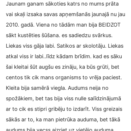
Jaunam ganam sākoties katrs no mums prāta
vai skaļi izsaka savas apņemšanās jaunajā nu jau
2010. gadā. Viena no tādām man bija BEIDZOT
sākt kustēties šūšana. es sadiedzu svārkus.
Liekas viss gāja labi. Satikos ar skolotāju. Liekas
atkal viss ir labi..līdz kādam brīdim. kad es sāku
šai kleitai šūt augšu es zināju, ka būs grūti, bet
centos tik cik mans organisms to vrēja paciest.
Kleita bija samērā viegla. Audums neija no
spožākiem, bet tas bija viss nulle salīdzinājumā
ar to cik es stipri gribēju to izdarīt. Viss greizais
sākās ar to, ka man pietrūka auduma, bet tākā
audums bija vecss aizriet uz vietējo auduma