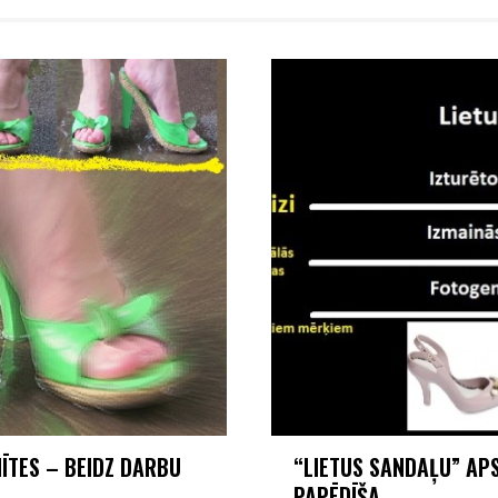
ĪTES – BEIDZ DARBU
“LIETUS SANDAĻU” APS
PAPĒDĪŠA