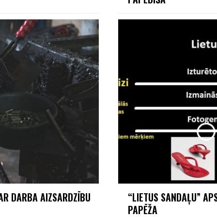
PAR DARBA AIZSARDZĪBU
“LIETUS SANDAĻU” AP
PAPĒŽA