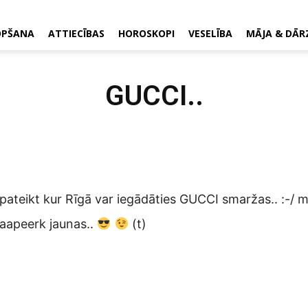
OPŠANA
ATTIECĪBAS
HOROSKOPI
VESELĪBA
MĀJA & DĀR
GUCCI..
teikt kur Rīgā var iegādāties GUCCI smaržas.. :-/ 
jaapeerk jaunas..
(t)