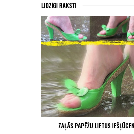
LIDZĪGI RAKSTI
ZAĻĀS PAPĒŽU LIETUS IEŠĻŪCEN