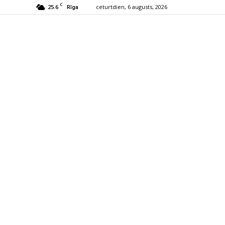
C
25.6
ceturtdien, 6 augusts, 2026
Rīga