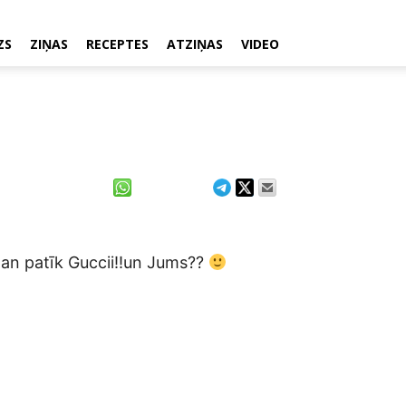
ZS
ZIŅAS
RECEPTES
ATZIŅAS
VIDEO
man patīk Guccii!!un Jums??