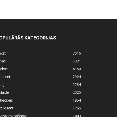
OPULĀRĀS KATEGORIJAS
ksti
7016
iņas
5321
adomi
4150
aunumi
2924
ogi
2234
klaide
2025
tiecības
1954
teresanti
1765
kaistumkopšana
1443