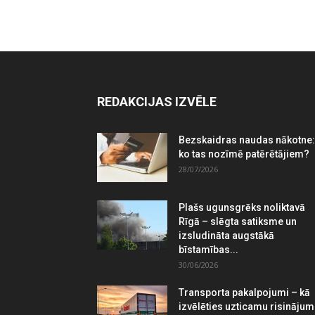
REDAKCIJAS IZVĒLE
Bezskaidras naudas nākotne:
ko tas nozīmē patērētājiem?
28/07/2026
Plašs ugunsgrēks noliktavā
Rīgā – slēgta satiksme un
izsludināta augstākā
bīstamības...
30/06/2026
Transporta pakalpojumi – kā
izvēlēties uzticamu risināju