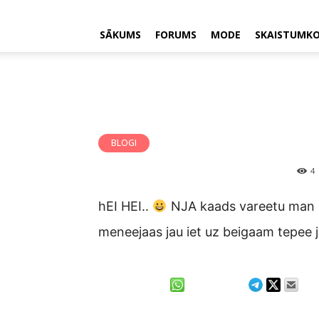
SĀKUMS
FORUMS
MODE
SKAISTUMK
BLOGI
4
hEI HEI..
NJA kaads vareetu man pa
meneejaas jau iet uz beigaam tepee 