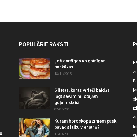
POPULĀRIE RAKSTI
P
Ļoti garšīgas un gaisīgas
Ra
pankūkas
Z
18/11/2015
P
J
6 lietas, kuras vīrieši baidās
lūgt savām mīļotajām
bl
guļamistabā!
Iz
02/07/2018
At
Kurām horoskopa zīmēm patīk
In
pavadīt laiku vienatnē?
mu
11/09/2019
S