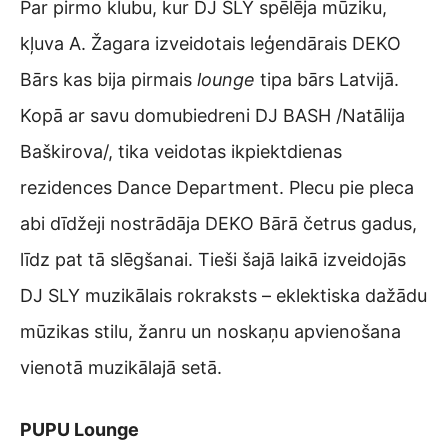
Par pirmo klubu, kur DJ SLY spēlēja mūziku,
kļuva A. Žagara izveidotais leģendārais DEKO
Bārs kas bija pirmais
lounge
tipa bārs Latvijā.
Kopā ar savu domubiedreni DJ BASH /Natālija
Baškirova/, tika veidotas ikpiektdienas
rezidences Dance Department. Plecu pie pleca
abi dīdžeji nostrādāja DEKO Bārā četrus gadus,
līdz pat tā slēgšanai. Tieši šajā laikā izveidojās
DJ SLY muzikālais rokraksts – eklektiska dažādu
mūzikas stilu, žanru un noskaņu apvienošana
vienotā muzikālajā setā.
PUPU Lounge