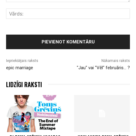
Komentārs:
Vār
Iepriekšējais raksts
Nākamais raksts
epic marriage
"Jau" vai "Vēl" februāris… ?
LIDZĪGI RAKSTI