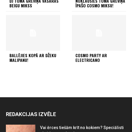
DJ TOMA GRĒVIŅA VASARAS
NOKLAUSIES TOMA GRĒVIŅA
BEIGU MIKSS
ĪPAŠO COSMO MIKSU!
BALLĒJIES KOPĀ AR DŽEKU
COSMO PARTY AR
MALIPANU!
ELECTRICANO
REDAKCIJAS IZVĒLE
Vai ērces tiešām krīt no kokiem? Speciālisti