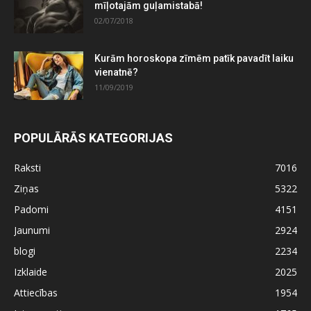
mīļotajām guļamistabā!
02/07/2018
Kurām horoskopa zīmēm patīk pavadīt laiku
vienatnē?
11/09/2019
POPULĀRĀS KATEGORIJAS
Raksti
7016
Ziņas
5322
Padomi
4151
Jaunumi
2924
blogi
2234
Izklaide
2025
Attiecības
1954