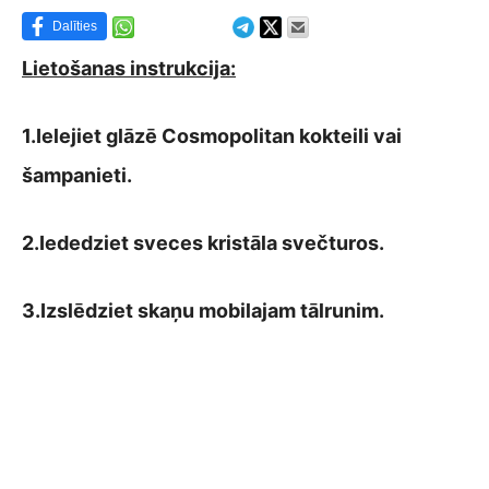
Dalīties
Lietošanas instrukcija:
1.Ielejiet glāzē Cosmopolitan kokteili vai
šampanieti.
2.Iededziet sveces kristāla svečturos.
3.Izslēdziet skaņu mobilajam tālrunim.