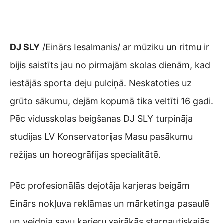
DJ SLY
/Einārs Iesalmanis/ ar mūziku un ritmu ir
bijis saistīts jau no pirmajām skolas dienām, kad
iestājās sporta deju pulciņā. Neskatoties uz
grūto sākumu, dejām kopumā tika veltīti 16 gadi.
Pēc vidusskolas beigšanas DJ SLY turpināja
studijas LV Konservatorijas Masu pasākumu
režijas un horeogrāfijas specialitātē.
Pēc profesionālās dejotāja karjeras beigām
Einārs nokļuva reklāmas un mārketinga pasaulē
un veidoja savu karjeru vairākās starpautiskajās