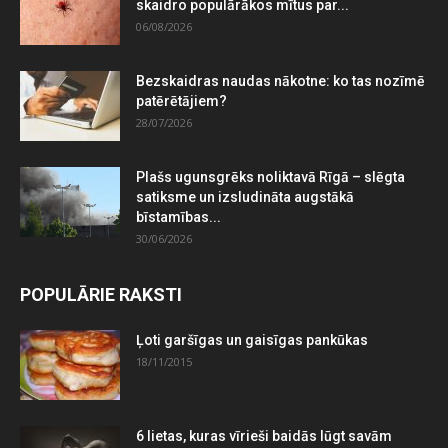
skaidro populārākos mītus par...
06/08/2026
Bezskaidras naudas nākotne: ko tas nozīmē
patērētājiem?
28/07/2026
Plašs ugunsgrēks noliktavā Rīgā – slēgta
satiksme un izsludināta augstākā
bīstamības...
30/06/2026
POPULĀRIE RAKSTI
Ļoti garšīgas un gaisīgas pankūkas
18/11/2015
6 lietas, kuras vīrieši baidās lūgt savām