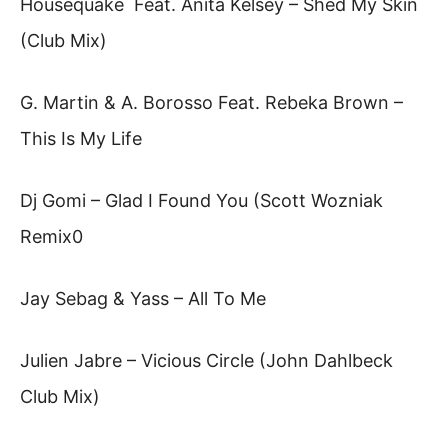
Housequake Feat. Anita Kelsey – Shed My Skin
(Club Mix)
G. Martin & A. Borosso Feat. Rebeka Brown –
This Is My Life
Dj Gomi – Glad I Found You (Scott Wozniak
Remix0
Jay Sebag & Yass – All To Me
Julien Jabre – Vicious Circle (John Dahlbeck
Club Mix)