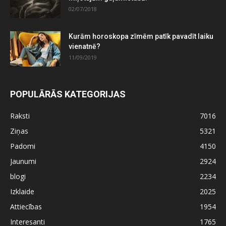
02/07/2018
Kurām horoskopa zīmēm patīk pavadīt laiku
vienatnē?
11/09/2019
POPULĀRĀS KATEGORIJAS
Raksti
7016
Ziņas
5321
Padomi
4150
Jaunumi
2924
blogi
2234
Izklaide
2025
Attiecības
1954
Interesanti
1765