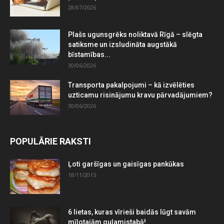
28/07/2026
Plašs ugunsgrēks noliktavā Rīgā – slēgta
satiksme un izsludināta augstākā
bīstamības...
30/06/2026
Transporta pakalpojumi – kā izvēlēties
uzticamu risinājumu kravu pārvadājumiem?
30/06/2026
POPULĀRIE RAKSTI
Ļoti garšīgas un gaisīgas pankūkas
18/11/2015
6 lietas, kuras vīrieši baidās lūgt savām
mīļotajām guļamistabā!