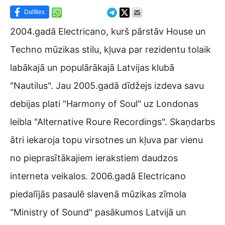
Dalīties
2004.gadā Electricano, kurš pārstāv House un
Techno mūzikas stilu, kļuva par rezidentu tolaik
labākajā un populārākajā Latvijas klubā
"Nautilus". Jau 2005.gadā dīdžejs izdeva savu
debijas plati "Harmony of Soul" uz Londonas
leibla "Alternative Roure Recordings". Skaņdarbs
ātri iekaroja topu virsotnes un kļuva par vienu
no pieprasītākajiem ierakstiem daudzos
interneta veikalos. 2006.gadā Electricano
piedalījās pasaulē slavenā mūzikas zīmola
"Ministry of Sound" pasākumos Latvijā un