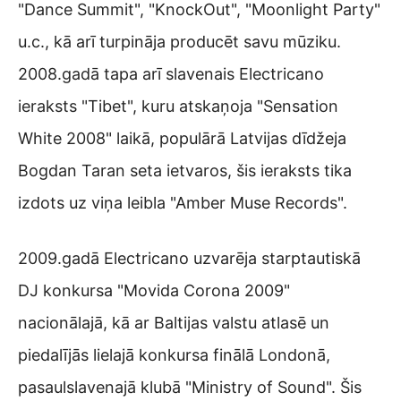
"Dance Summit", "KnockOut", "Moonlight Party"
u.c., kā arī turpināja producēt savu mūziku.
2008.gadā tapa arī slavenais Electricano
ieraksts "Tibet", kuru atskaņoja "Sensation
White 2008" laikā, populārā Latvijas dīdžeja
Bogdan Taran seta ietvaros, šis ieraksts tika
izdots uz viņa leibla "Amber Muse Records".
2009.gadā Electricano uzvarēja starptautiskā
DJ konkursa "Movida Corona 2009"
nacionālajā, kā ar Baltijas valstu atlasē un
piedalījās lielajā konkursa finālā Londonā,
pasaulslavenajā klubā "Ministry of Sound". Šis