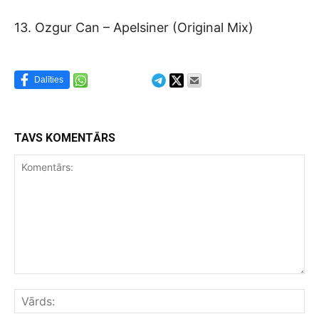
13. Ozgur Can – Apelsiner (Original Mix)
Dalīties
TAVS KOMENTĀRS
Komentārs:
Vār