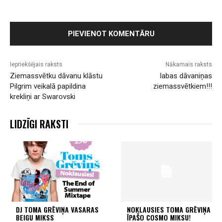
Iepriekšējais raksts
Nākamais raksts
Ziemassvētku dāvanu klāstu
labas dāvaniņas
Pilgrim veikalā papildina
ziemassvētkiem!!!
krekliņi ar Swarovski
LIDZĪGI RAKSTI
DJ TOMA GRĒVIŅA VASARAS
NOKLAUSIES TOMA GRĒVIŅA
BEIGU MIKSS
ĪPAŠO COSMO MIKSU!