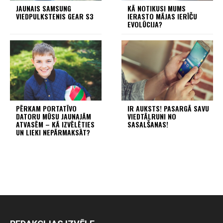
JAUNAIS SAMSUNG
KĀ NOTIKUSI MUMS
VIEDPULKSTENIS GEAR S3
IERASTO MĀJAS IERĪČU
EVOLŪCIJA?
PĒRKAM PORTATĪVO
IR AUKSTS! PASARGĀ SAVU
DATORU MŪSU JAUNAJĀM
VIEDTĀLRUNI NO
ATVASĒM – KĀ IZVĒLĒTIES
SASALŠANAS!
UN LIEKI NEPĀRMAKSĀT?