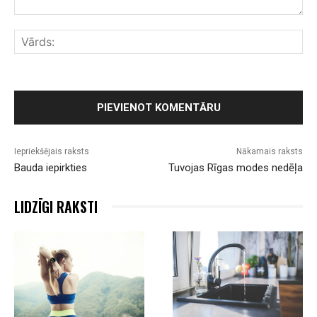
Komentārs:
Vār
Iepriekšējais raksts
Nākamais raksts
Bauda iepirkties
Tuvojas Rīgas modes nedēļa
LIDZĪGI RAKSTI