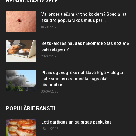
REDAKCIJAS IZVĒLE
Vai ērces tiešām krīt no kokiem? Speciālisti
skaidro populārākos mītus par...
06/08/2026
Bezskaidras naudas nākotne: ko tas nozīmē
patērētājiem?
28/07/2026
Plašs ugunsgrēks noliktavā Rīgā – slēgta
satiksme un izsludināta augstākā
bīstamības...
30/06/2026
POPULĀRIE RAKSTI
Ļoti garšīgas un gaisīgas pankūkas
18/11/2015