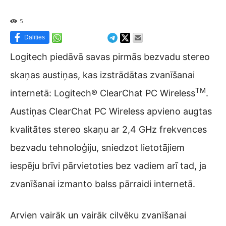
5
Dalīties
Logitech piedāvā savas pirmās bezvadu stereo
skaņas austiņas, kas izstrādātas zvanīšanai
TM
internetā: Logitech® ClearChat PC Wireless
.
Austiņas ClearChat PC Wireless apvieno augtas
kvalitātes stereo skaņu ar 2,4 GHz frekvences
bezvadu tehnoloģiju, sniedzot lietotājiem
iespēju brīvi pārvietoties bez vadiem arī tad, ja
zvanīšanai izmanto balss pārraidi internetā.
Arvien vairāk un vairāk cilvēku zvanīšanai