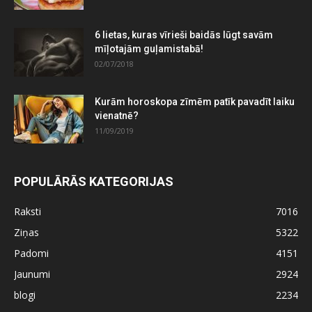
6 lietas, kuras vīrieši baidās lūgt savām
mīļotajām guļamistabā!
02/07/2018
Kurām horoskopa zīmēm patīk pavadīt laiku
vienatnē?
11/09/2019
POPULĀRĀS KATEGORIJAS
Raksti
7016
Ziņas
5322
Padomi
4151
Jaunumi
2924
blogi
2234