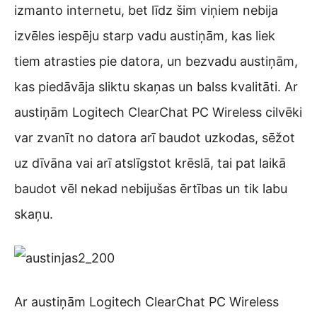
izmanto internetu, bet līdz šim viņiem nebija
izvēles iespēju starp vadu austiņām, kas liek
tiem atrasties pie datora, un bezvadu austiņām,
kas piedāvāja sliktu skaņas un balss kvalitāti. Ar
austiņām Logitech ClearChat PC Wireless cilvēki
var zvanīt no datora arī baudot uzkodas, sēžot
uz dīvāna vai arī atslīgstot krēslā, tai pat laikā
baudot vēl nekad nebijušas ērtības un tik labu
skaņu.
Ar austiņām Logitech ClearChat PC Wireless