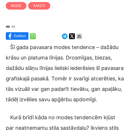
MODE
RAKSTI
34
Dalīties
Šī gada pavasara modes tendence – dažādu
krāsu un platuma līnijas. Drosmīgas, biezas,
dažādu slāņu līnijas lieliski iederēsies šī pavasara
grafiskajā pasakā. Tomēr ir svarīgi atcerēties, ka
tās vizuāli var gan padarīt tievāku, gan apaļāku,
tādēļ izvēlies savu apģērbu apdomīgi.
Kurā brīdī kāda no modes tendencēm kļūst
par neatņemamu stila sastāvdaļu? Ikviens stils