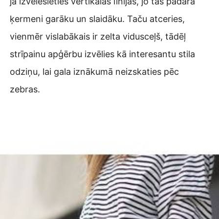
ja izvēlēsieties vertikālas līnijas, jo tās padara
ķermeni garāku un slaidāku. Taču atceries,
vienmēr vislabākais ir zelta vidusceļš, tādēļ
strīpainu apģērbu izvēlies kā interesantu stila
odziņu, lai gala iznākumā neizskaties pēc
zebras.