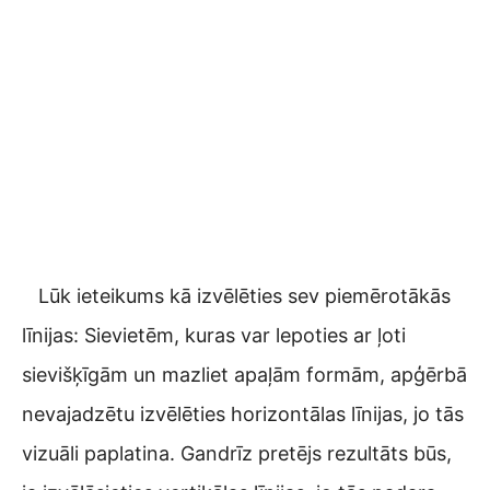
Lūk ieteikums kā izvēlēties sev piemērotākās
līnijas: Sievietēm, kuras var lepoties ar ļoti
sievišķīgām un mazliet apaļām formām, apģērbā
nevajadzētu izvēlēties horizontālas līnijas, jo tās
vizuāli paplatina. Gandrīz pretējs rezultāts būs,