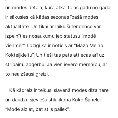
un modes detaļa, kura atkārtojas gadu no gada,
ir sākusies kā kādas sezonas īpašā modes
aktualitāte. Un tikai ar laiku šī tendence var
izpelnīties nosaukumu jeb statusu “modē
vienmēr”, līdzīgi kā ir noticis ar “Mazo Melno
Kokteiļkleitu”. Un tieši tas pats attiecas arī uz
strīpainu apģērbu. Ja vien ievēro mērenību, ar
to neaizšausi greizi.
Kā kādreiz ir teikusi slavenā modes dizainere
un daudzu sieviešu stila ikona Koko Šanele:
“Mode aiziet, bet stils paliek”.