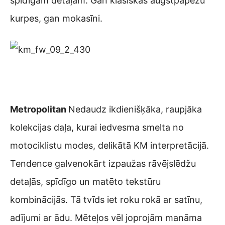
spīdīgām detaļām. Gan klasiskās augstpapēžu
kurpes, gan mokasīni.
Metropolitan
Nedaudz ikdienišķāka, raupjāka
kolekcijas daļa, kurai iedvesma smelta no
motociklistu modes, delikātā KM interpretācijā.
Tendence galvenokārt izpaužas rāvējslēdžu
detaļās, spīdīgo un matēto tekstūru
kombinācijās. Tā tvīds iet roku rokā ar satīnu,
adījumi ar ādu. Mēteļos vēl joprojām manāma