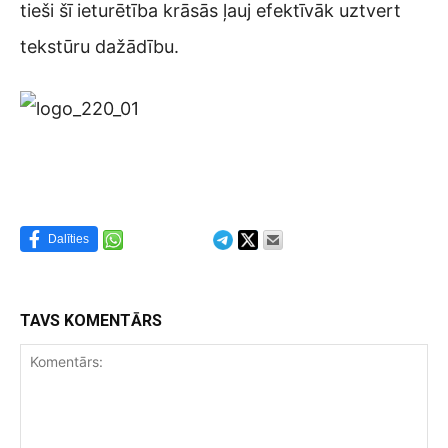
tieši šī ieturētība krāsās ļauj efektīvāk uztvert
tekstūru dažādību.
Dalīties
TAVS KOMENTĀRS