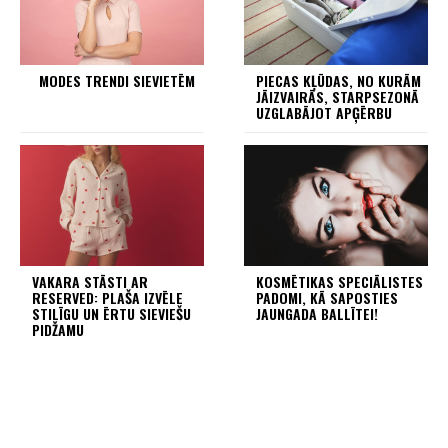
MODES TRENDI SIEVIETĒM
PIECAS KĻŪDAS, NO KURĀM
JĀIZVAIRĀS, STARPSEZONĀ
UZGLABĀJOT APĢĒRBU
VAKARA STĀSTI AR
KOSMĒTIKAS SPECIĀLISTES
RESERVED: PLAŠA IZVĒLE
PADOMI, KĀ SAPOSTIES
STILĪGU UN ĒRTU SIEVIEŠU
JAUNGADA BALLĪTEI!
PIDŽAMU