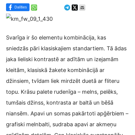
Dalīties
Svarīga ir šo elementu kombinācija, kas
sniedzās pāri klasiskajiem standartiem. Tā ādas
jaka lieliski kontrastē ar adītām un izejamām
kleitām, klasiskā žakete kombinācijā ar
džinsiem, tvīdam liek mirdzēt duetā ar fliteru
topu. Krāsu palete rudenīga – melns, pelēks,
tumšais džinss, kontrasta ar baltā un bēšā
niansēm. Apavi un somas pakārtoti apģērbiem –
grafiski melnbalti, sudraba apavi ar akmeņu