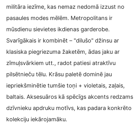
militāra iezīme, kas nemaz nedomā izzust no
pasaules modes mēlēm. Metropolitans ir
mūsdienu sievietes ikdienas garderobe.
Svarīgākais ir kombinēt – "dilušo" džinsu ar
klasiska piegriezuma žaketēm, ādas jaku ar
zīmuļsvārkiem utt., radot patiesi atraktīvu
pilsētnieču tēlu. Krāsu paletē dominē jau
iepriekšminētie tumšie toņi + violetais, zaļais,
baltais. Aksesuāros kā spēcīgs akcents redzams
dzīvnieku apdruku motīvs, kas padara konkrēto
kolekciju iekārojamāku.