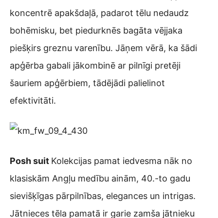
koncentrē apakšdaļā, padarot tēlu nedaudz
bohēmisku, bet piedurknēs bagāta vējjaka
piešķirs greznu varenību. Jāņem vērā, ka šādi
apģērba gabali jākombinē ar pilnīgi pretēji
šauriem apģērbiem, tādējādi palielinot
efektivitāti.
Posh suit
Kolekcijas pamat iedvesma nāk no
klasiskām Angļu medību ainām, 40.-to gadu
sievišķīgas pārpilnības, elegances un intrigas.
Jātnieces tēla pamatā ir garie zamša jātnieku