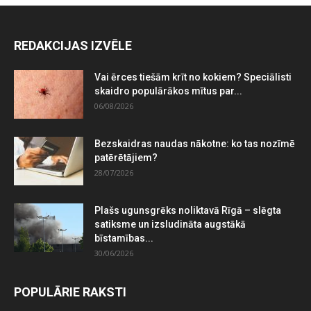
REDAKCIJAS IZVĒLE
Vai ērces tiešām krīt no kokiem? Speciālisti
skaidro populārākos mītus par...
06/08/2026
Bezskaidras naudas nākotne: ko tas nozīmē
patērētājiem?
28/07/2026
Plašs ugunsgrēks noliktavā Rīgā – slēgta
satiksme un izsludināta augstākā
bīstamības...
30/06/2026
POPULĀRIE RAKSTI