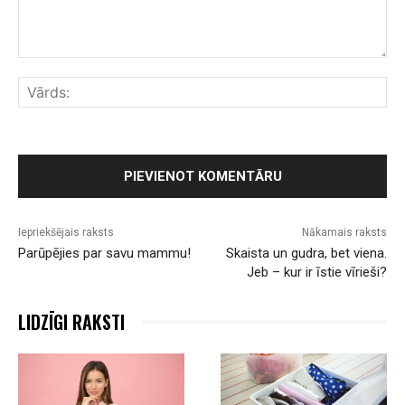
Komentārs:
Vār
Iepriekšējais raksts
Nākamais raksts
Parūpējies par savu mammu!
Skaista un gudra, bet viena.
Jeb – kur ir īstie vīrieši?
LIDZĪGI RAKSTI