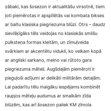
zābaki, kas šosezon ir aktualitāšu virsotnē, tiem
ļoti piemērotas ir apspīlētās vai kombata bikses
ar baltu klasiska piegriezuma blūzi. Otrs – daudz
sievišķīgāks tēls veidojas no klasiskās smilšu
pulksteņa formas kleitām, un zīmuļveida
svārkiem ar akcentētu vidukli, ko velkam kopā
ar angliski sarkano, melno vai rūtoto gara
piegriezuma mēteli. Augšdaļām piemēroti ir
pieguļoši adījumi ar delikāti militārām detaļām.
Lai padarītu tēlu maigāku iespējams kombinēt
raupjos mēteļu audumus ar smalkām zīda
blūzēm, kas arī šosezon paliek KM zīmola