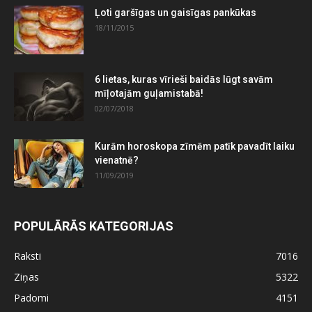
Ļoti garšīgas un gaisīgas pankūkas
18/11/2015
6 lietas, kuras vīrieši baidās lūgt savām
mīļotajām guļamistabā!
02/07/2018
Kurām horoskopa zīmēm patīk pavadīt laiku
vienatnē?
11/09/2019
POPULĀRĀS KATEGORIJAS
Raksti
7016
Ziņas
5322
Padomi
4151