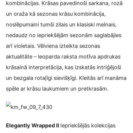
kombinācijas. Krāsas pavedinoši sarkana, rozā
un oraža kā sezonas krāsu kombinācija,
noslēpumaini tumši zilais un klasiski melnais,
nedaudz no iepriekšējām sezonām saglabājies
arī violetais. Vēlviena izteikta sezonas
aktualitāte – leoparda raksta motīva apdrukas
krāsainā interpretācija, kas izskatās intriģējoši
un bezgala rotaļīgi sievišķīgi. Kleitās arī manāma
spēle ar krāsu laukumiem un pretkrasām.
Elegantly Wrapped II
Iepriekšējās kolekcijas