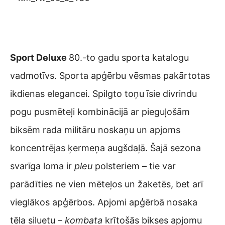
Sport Deluxe
80.-to gadu sporta katalogu
vadmotīvs. Sporta apģērbu vēsmas pakārtotas
ikdienas elegancei. Spilgto toņu īsie divrindu
pogu pusmēteļi kombinācijā ar pieguļošām
biksēm rada militāru noskaņu un apjoms
koncentrējas ķermeņa augšdaļā. Šajā sezona
svarīga loma ir
pleu
polsteriem – tie var
parādīties ne vien mēteļos un žaketēs, bet arī
vieglākos apģērbos. Apjomi apģērbā nosaka
tēla siluetu –
kombata
krītošās bikses apjomu