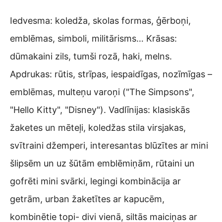
Iedvesma: koledža, skolas formas, ģērboņi,
emblēmas, simboli, militārisms… Krāsas:
dūmakaini zils, tumši rozā, haki, melns.
Apdrukas: rūtis, strīpas, iespaidīgas, nozīmīgas –
emblēmas, multeņu varoņi ("The Simpsons",
"Hello Kitty", "Disney"). Vadlīnijas: klasiskās
žaketes un mēteļi, koledžas stila virsjakas,
svītraini džemperi, interesantas blūzītes ar mini
šlipsēm un uz šūtām emblēmiņām, rūtaini un
gofrēti mini svārki, legingi kombinācija ar
getrām, urban žaketītes ar kapucēm,
kombinētie topi- divi vienā, siltās maiciņas ar