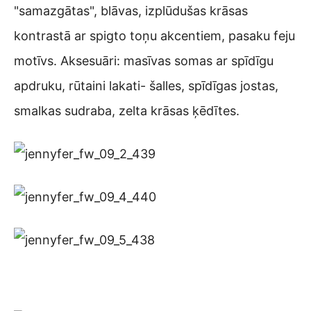
"samazgātas", blāvas, izplūdušas krāsas
kontrastā ar spigto toņu akcentiem, pasaku feju
motīvs. Aksesuāri: masīvas somas ar spīdīgu
apdruku, rūtaini lakati- šalles, spīdīgas jostas,
smalkas sudraba, zelta krāsas ķēdītes.