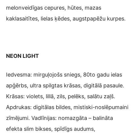
melonveidīgas cepures, hūtes, mazas
kaklasaitītes, lielas ķēdes, augstpapēžu kurpes.
NEON
LIGHT
Iedvesma: mirguļojošs sniegs, 80to gadu ielas
apģērbs, ultra spilgtas krāsas, digitālā pasaule.
Krāsas: violets, lillā, zils, pelēks, salātu zaļš.
Apdrukas: digitālas bildes, mistiski-noslēpumaini
zīmējumi. Vadlīnijas: nomazgāta – balināta
efekta slim bikses, spīdīgs audums,