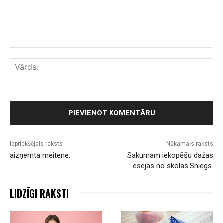
Komentārs:
Vār
Iepriekšējais raksts
Nākamais raksts
aizņemta meitene.
Sakumam iekopēšu dažas
esejas no skolas.Sniegs.
LIDZĪGI RAKSTI