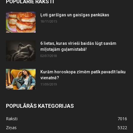
POPULĀRIE RAKSTI
Ļoti garšīgas un gaisīgas pankūkas
18/11/2015
6 lietas, kuras vīrieši baidās lūgt savām
mīļotajām guļamistabā!
02/07/2018
Kurām horoskopa zīmēm patīk pavadīt laiku
vienatnē?
11/09/2019
POPULĀRĀS KATEGORIJAS
Raksti
7016
Ziņas
5322