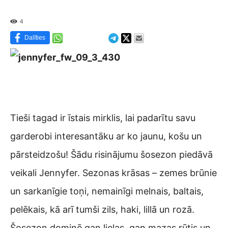
4
Dalīties
Tieši tagad ir īstais mirklis, lai padarītu savu
garderobi interesantāku ar ko jaunu, košu un
pārsteidzošu! Šādu risinājumu šosezon piedāvā
veikali Jennyfer. Sezonas krāsas – zemes brūnie
un sarkanīgie toņi, nemainīgi melnais, baltais,
pelēkais, kā arī tumši zils, haki, lillā un rozā.
Šosezon dominē gan lielas, gan mazas rūtis un