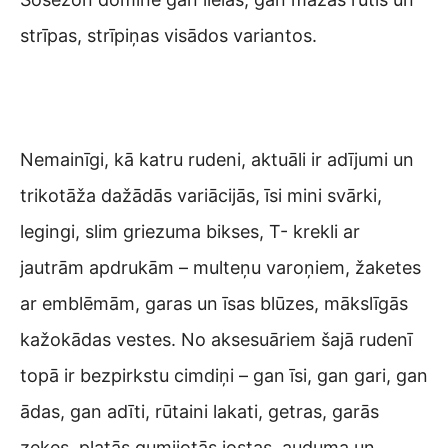
strīpas, strīpiņas visādos variantos.
Nemainīgi, kā katru rudeni, aktuāli ir adījumi un
trikotāža dažādās variācijās, īsi mini svārki,
legingi, slim griezuma bikses, T- krekli ar
jautrām apdrukām – multeņu varoņiem, žaketes
ar emblēmām, garas un īsas blūzes, mākslīgās
kažokādas vestes. No aksesuāriem šajā rudenī
topā ir bezpirkstu cimdiņi – gan īsi, gan gari, gan
ādas, gan adīti, rūtaini lakati, getras, garās
zeķes, platās gumijotās jostas, auduma un