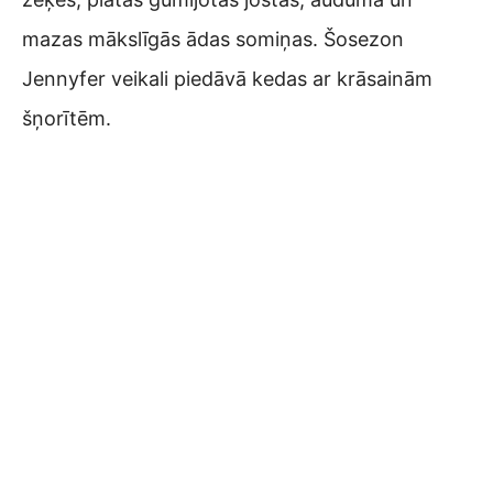
mazas mākslīgās ādas somiņas. Šosezon
Jennyfer veikali piedāvā kedas ar krāsainām
šņorītēm.