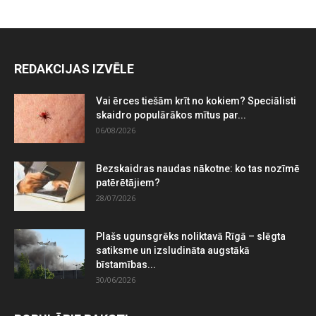
REDAKCIJAS IZVĒLE
Vai ērces tiešām krīt no kokiem? Speciālisti
skaidro populārākos mītus par...
06/08/2026
Bezskaidras naudas nākotne: ko tas nozīmē
patērētājiem?
28/07/2026
Plašs ugunsgrēks noliktavā Rīgā – slēgta
satiksme un izsludināta augstākā
bīstamības...
30/06/2026