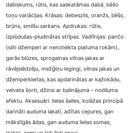
dabiskums, rūtis, kas saskatāmas dabā, bēšo
toņu variācijas. Krāsas: debeszils, oranžs, bēšs,
brūns, smilšu sarkans. Apdrukas: rūtis,
izplūdušas-pludinātas strīpas. Vadlīnijas: pančo
(silti džemperi ar nenoteikta platuma rokām),
garās blūzes, sprogainas vilnas jakas ar
rāvējslēdzēju, mežģīņu legingi, vilnas jakas un
džemperkleitas, kas apdarinātas ar kažokādu,
velveta šorti, džinsi ar balinājuma – nodiluma
efektu. Aksesuāri: lielas šalles, kolāžas principā
darināti auduma lakati, adītas cepures, gan
mākslīgās ādas, gan auduma lielas somas,
jostas, zemi un ļoti ērti apavi.