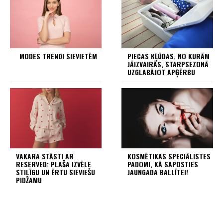
MODES TRENDI SIEVIETĒM
PIECAS KĻŪDAS, NO KURĀM
JĀIZVAIRĀS, STARPSEZONĀ
UZGLABĀJOT APĢĒRBU
VAKARA STĀSTI AR
KOSMĒTIKAS SPECIĀLISTES
RESERVED: PLAŠA IZVĒLE
PADOMI, KĀ SAPOSTIES
STILĪGU UN ĒRTU SIEVIEŠU
JAUNGADA BALLĪTEI!
PIDŽAMU