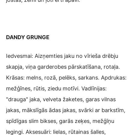
DANDY GRUNGE
Iedvesmai: Aizņemties jaku no vīrieša drēbju
skapja, viņa garderobes pārskatīšana, rotaļa.
Krāsas: melns, rozā, pelēks, sarkans. Apdrukas:
mežģīnes, rūtis, ziedu motīvi. Vadlīnijas:
"drauga" jaka, velveta žaketes, garas vilnas
jakas, mākslīgās ādas jakas, svārki ar barkstīm,
spīdīgas slim bikses, garās zeķes, mežģīņu
legingi. Aksesuāri: lielas, rūtainas šalles,