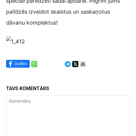
speciāli paredzēti šādai apdarei. Pilgrim jums
palīdzēs izveidot skaistus un saskaņotus
dāvanu komplektus!
Dalīties
TAVS KOMENTĀRS