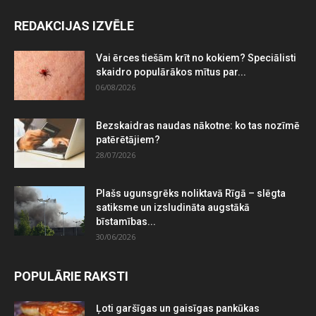
REDAKCIJAS IZVĒLE
Vai ērces tiešām krīt no kokiem? Speciālisti
skaidro populārākos mītus par...
06/08/2026
Bezskaidras naudas nākotne: ko tas nozīmē
patērētājiem?
28/07/2026
Plašs ugunsgrēks noliktavā Rīgā – slēgta
satiksme un izsludināta augstākā
bīstamības...
30/06/2026
POPULĀRIE RAKSTI
Ļoti garšīgas un gaisīgas pankūkas