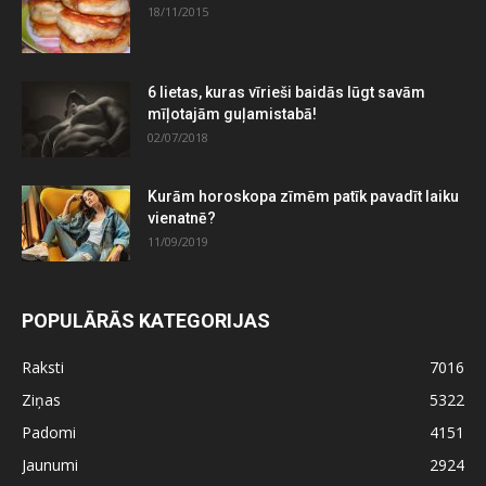
18/11/2015
6 lietas, kuras vīrieši baidās lūgt savām
mīļotajām guļamistabā!
02/07/2018
Kurām horoskopa zīmēm patīk pavadīt laiku
vienatnē?
11/09/2019
POPULĀRĀS KATEGORIJAS
Raksti
7016
Ziņas
5322
Padomi
4151
Jaunumi
2924