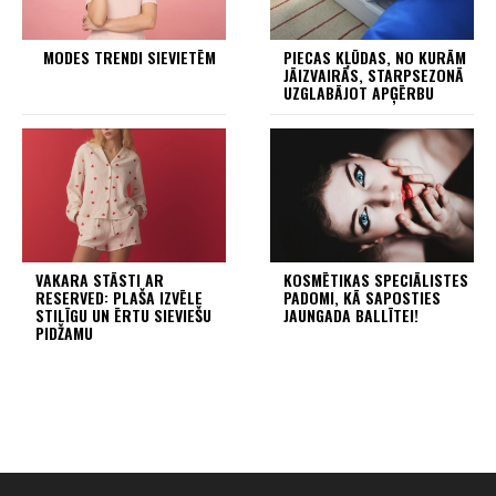
MODES TRENDI SIEVIETĒM
PIECAS KĻŪDAS, NO KURĀM
JĀIZVAIRĀS, STARPSEZONĀ
UZGLABĀJOT APĢĒRBU
VAKARA STĀSTI AR
KOSMĒTIKAS SPECIĀLISTES
RESERVED: PLAŠA IZVĒLE
PADOMI, KĀ SAPOSTIES
STILĪGU UN ĒRTU SIEVIEŠU
JAUNGADA BALLĪTEI!
PIDŽAMU