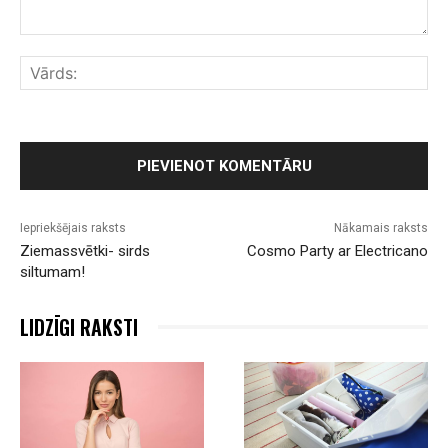
Komentārs:
Vār
Iepriekšējais raksts
Nākamais raksts
Ziemassvētki- sirds
Cosmo Party ar Electricano
siltumam!
LIDZĪGI RAKSTI