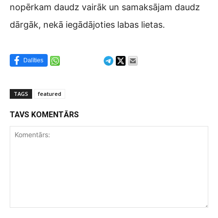
nopērkam daudz vairāk un samaksājam daudz
dārgāk, nekā iegādājoties labas lietas.
Dalīties
TAGS
featured
TAVS KOMENTĀRS
Komentārs: