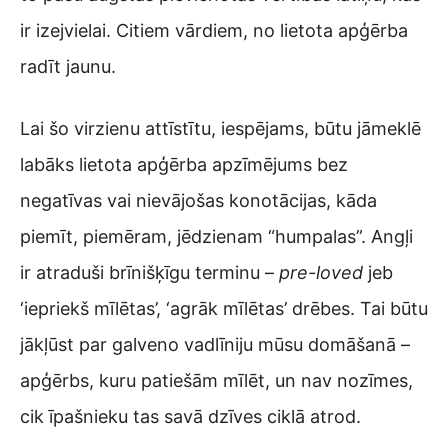
ir izejvielai. Citiem vārdiem, no lietota apģērba
radīt jaunu.
Lai šo virzienu attīstītu, iespējams, būtu jāmeklē
labāks lietota apģērba apzīmējums bez
negatīvas vai nievājošas konotācijas, kāda
piemīt, piemēram, jēdzienam “humpalas”. Angļi
ir atraduši brīnišķīgu terminu –
pre-loved
jeb
‘iepriekš mīlētas’, ‘agrāk mīlētas’ drēbes. Tai būtu
jākļūst par galveno vadlīniju mūsu domāšanā –
apģērbs, kuru patiešām mīlēt, un nav nozīmes,
cik īpašnieku tas savā dzīves ciklā atrod.