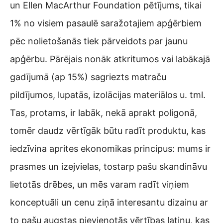
un Ellen MacArthur Foundation pētījums, tikai
1% no visiem pasaulē saražotajiem apģērbiem
pēc nolietošanās tiek pārveidots par jaunu
apģērbu. Pārējais nonāk atkritumos vai labākajā
gadījumā (ap 15%) sagriezts matraču
pildījumos, lupatās, izolācijas materiālos u. tml.
Tas, protams, ir labāk, nekā aprakt poligonā,
tomēr daudz vērtīgāk būtu radīt produktu, kas
iedzīvina aprites ekonomikas principus: mums ir
prasmes un izejvielas, tostarp pašu skandināvu
lietotās drēbes, un mēs varam radīt viņiem
konceptuāli un cenu ziņā interesantu dizainu ar
to pašu augstas pievienotās vērtības latiņu, kas