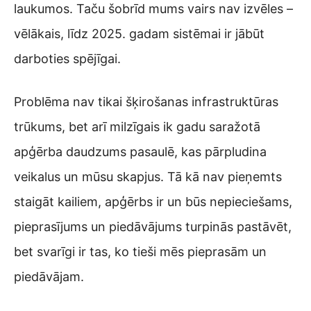
laukumos. Taču šobrīd mums vairs nav izvēles –
vēlākais, līdz 2025. gadam sistēmai ir jābūt
darboties spējīgai.
Problēma nav tikai šķirošanas infrastruktūras
trūkums, bet arī milzīgais ik gadu saražotā
apģērba daudzums pasaulē, kas pārpludina
veikalus un mūsu skapjus. Tā kā nav pieņemts
staigāt kailiem, apģērbs ir un būs nepieciešams,
pieprasījums un piedāvājums turpinās pastāvēt,
bet svarīgi ir tas, ko tieši mēs pieprasām un
piedāvājam.