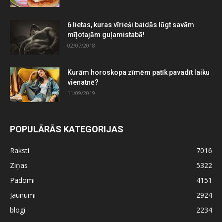
6 lietas, kuras vīrieši baidās lūgt savām
mīļotajām guļamistabā!
02/07/2018
Kurām horoskopa zīmēm patīk pavadīt laiku
vienatnē?
11/09/2019
POPULĀRĀS KATEGORIJAS
Raksti
7016
Ziņas
5322
Padomi
4151
Jaunumi
2924
blogi
2234