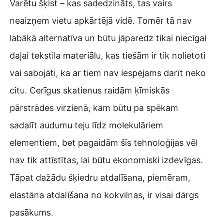
Varētu šķist – kas sadedzināts, tas vairs
neaizņem vietu apkārtējā vidē. Tomēr tā nav
labākā alternatīva un būtu jāparedz tikai niecīgai
daļai tekstila materiālu, kas tiešām ir tik nolietoti
vai sabojāti, ka ar tiem nav iespējams darīt neko
citu. Cerīgus skatienus raidām ķīmiskās
pārstrādes virzienā, kam būtu pa spēkam
sadalīt audumu teju līdz molekulāriem
elementiem, bet pagaidām šīs tehnoloģijas vēl
nav tik attīstītas, lai būtu ekonomiski izdevīgas.
Tāpat dažādu šķiedru atdalīšana, piemēram,
elastāna atdalīšana no kokvilnas, ir visai dārgs
pasākums.