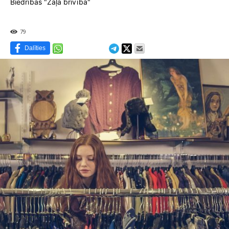
Biedrības "Zaļā brīvība"
79
Dalīties