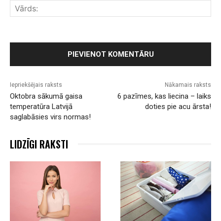
Vār
Iepriekšējais raksts
Nākamais raksts
Oktobra sākumā gaisa
6 pazīmes, kas liecina – laiks
temperatūra Latvijā
doties pie acu ārsta!
saglabāsies virs normas!
LIDZĪGI RAKSTI