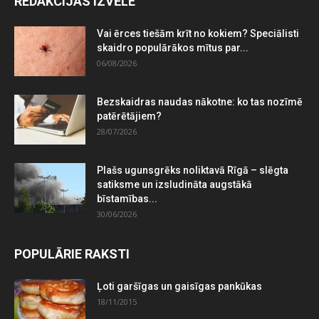
REDAKCIJAS IZVĒLE
Vai ērces tiešām krīt no kokiem? Speciālisti
skaidro populārākos mītus par...
06/08/2026
Bezskaidras naudas nākotne: ko tas nozīmē
patērētājiem?
28/07/2026
Plašs ugunsgrēks noliktavā Rīgā – slēgta
satiksme un izsludināta augstākā
bīstamības...
30/06/2026
POPULĀRIE RAKSTI
Ļoti garšīgas un gaisīgas pankūkas
18/11/2015