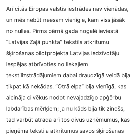
Arī citās Eiropas valstīs iestrādes nav vienādas,
un mēs nebūt neesam vienīgie, kam viss jāsāk
no nulles. Pirms pērnā gada nogalē ieviestā
“Latvijas Zaļā punkta” tekstila atkritumu
šķirošanas pilotprojekta Latvijas iedzīvotāju
iespējas atbrīvoties no liekajiem
tekstilizstrādājumiem dabai draudzīgā veidā bija
tikpat kā nekādas. “Otrā elpa” bija vienīgā, kas
aicināja cilvēkus nodot nevajadzīgo apģērbu
labdarības mērķiem; ja nu kāds bija tik zinošs,
tad varbūt atrada arī tos divus uzņēmumus, kas
pieņēma tekstila atkritumus savos šķirošanas