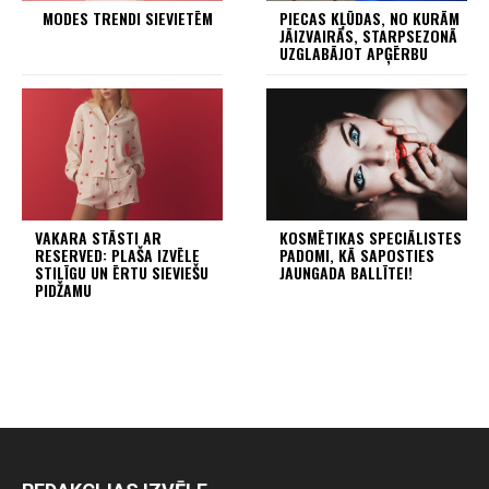
MODES TRENDI SIEVIETĒM
PIECAS KĻŪDAS, NO KURĀM
JĀIZVAIRĀS, STARPSEZONĀ
UZGLABĀJOT APĢĒRBU
VAKARA STĀSTI AR
KOSMĒTIKAS SPECIĀLISTES
RESERVED: PLAŠA IZVĒLE
PADOMI, KĀ SAPOSTIES
STILĪGU UN ĒRTU SIEVIEŠU
JAUNGADA BALLĪTEI!
PIDŽAMU