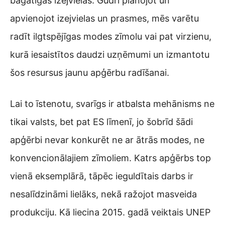
bagātīgas izejvielas. Gudri plānojot un
apvienojot izejvielas un prasmes, mēs varētu
radīt ilgtspējīgas modes zīmolu vai pat virzienu,
kurā iesaistītos daudzi uzņēmumi un izmantotu
šos resursus jaunu apģērbu radīšanai.
Lai to īstenotu, svarīgs ir atbalsta mehānisms ne
tikai valsts, bet pat ES līmenī, jo šobrīd šādi
apģērbi nevar konkurēt ne ar ātrās modes, ne
konvencionālajiem zīmoliem. Katrs apģērbs top
vienā eksemplārā, tāpēc ieguldītais darbs ir
nesalīdzināmi lielāks, nekā ražojot masveida
produkciju. Kā liecina 2015. gadā veiktais UNEP