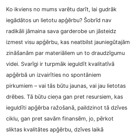
Ko ikviens no mums varētu darīt, lai gudrāk
iegādātos un lietotu apģērbu? Šobrīd nav
radikāli jāmaina sava garderobe un jāsteidz
izmest visu apģērbu, kas neatbilst jauniegūtajām
zināšanām par materiāliem un to draudzīgumu
videi. Svarīgi ir turpmāk ieguldīt kvalitatīvā
apģērbā un izvairīties no spontāniem
pirkumiem – vai tās būtu jaunas, vai jau lietotas
drēbes. Tā būtu cieņa gan pret resursiem, kas
ieguldīti apģērba ražošanā, paildzinot tā dzīves
ciklu, gan pret savām finansēm, jo, pērkot
sliktas kvalitātes apģērbu, dzīves laikā