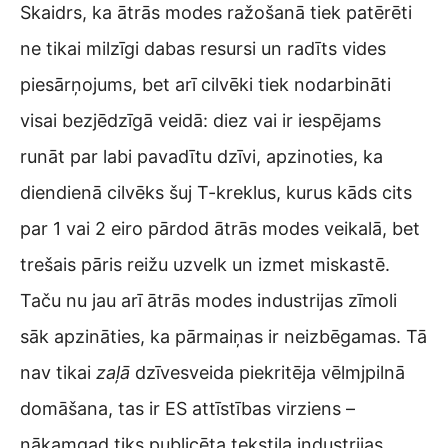
Skaidrs, ka ātrās modes ražošanā tiek patērēti
ne tikai milzīgi dabas resursi un radīts vides
piesārņojums, bet arī cilvēki tiek nodarbināti
visai bezjēdzīgā veidā: diez vai ir iespējams
runāt par labi pavadītu dzīvi, apzinoties, ka
diendienā cilvēks šuj T-kreklus, kurus kāds cits
par 1 vai 2 eiro pārdod ātrās modes veikalā, bet
trešais pāris reižu uzvelk un izmet miskastē.
Taču nu jau arī ātrās modes industrijas zīmoli
sāk apzināties, ka pārmaiņas ir neizbēgamas. Tā
nav tikai
zaļā
dzīvesveida piekritēja vēlmjpilnā
domāšana, tas ir ES attīstības virziens –
nākamgad tiks publicēta tekstila industrijas