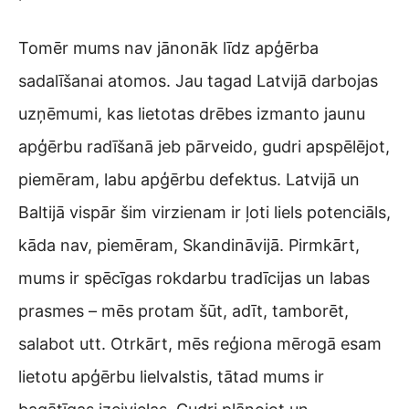
Tomēr mums nav jānonāk līdz apģērba
sadalīšanai atomos. Jau tagad Latvijā darbojas
uzņēmumi, kas lietotas drēbes izmanto jaunu
apģērbu radīšanā jeb pārveido, gudri apspēlējot,
piemēram, labu apģērbu defektus. Latvijā un
Baltijā vispār šim virzienam ir ļoti liels potenciāls,
kāda nav, piemēram, Skandināvijā. Pirmkārt,
mums ir spēcīgas rokdarbu tradīcijas un labas
prasmes – mēs protam šūt, adīt, tamborēt,
salabot utt. Otrkārt, mēs reģiona mērogā esam
lietotu apģērbu lielvalstis, tātad mums ir