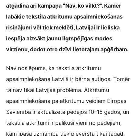
atgādina arī kampaņa “Nav, ko vilkt?”. Kamēr
labākie tekstila atkritumu apsaimniekošanas
risinājumi vēl tiek meklēti, Latvijai ir lieliska
iespēja aizsākt jaunu ilgtspējīgas modes
virzienu, dodot otro dzīvi lietotajam apģērbam.
Nav noslēpums, ka tekstila atkritumu
apsaimniekošana Latvijā ir bērna autiņos. Tomēr
tā nav tikai Latvijas problēma. Atkritumu
apsaimniekošana pa atkritumu veidiem Eiropas
Savienībā ir aktualizēta pēdējos 10–15 gados, un
tekstila atkritumi ir palikuši vieni no pēdējiem,
kam īpaša uzmanība tiek pievērsta tikai tagad.