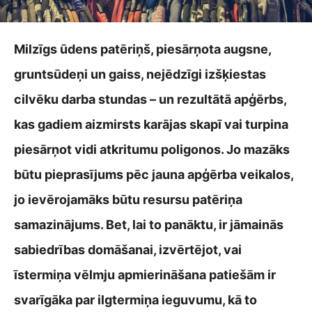
Milzīgs ūdens patēriņš, piesārņota augsne,
gruntsūdeņi un gaiss, nejēdzīgi izšķiestas
cilvēku darba stundas – un rezultātā apģērbs,
kas gadiem aizmirsts karājas skapī vai turpina
piesārņot vidi atkritumu poligonos. Jo mazāks
būtu pieprasījums pēc jauna apģērba veikalos,
jo ievērojamāks būtu resursu patēriņa
samazinājums. Bet, lai to panāktu, ir jāmainās
sabiedrības domāšanai, izvērtējot, vai
īstermiņa vēlmju apmierināšana patiešām ir
svarīgāka par ilgtermiņa ieguvumu, kā to