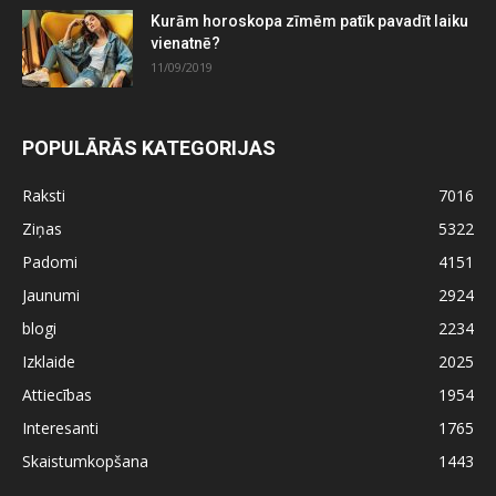
Kurām horoskopa zīmēm patīk pavadīt laiku
vienatnē?
11/09/2019
POPULĀRĀS KATEGORIJAS
Raksti
7016
Ziņas
5322
Padomi
4151
Jaunumi
2924
blogi
2234
Izklaide
2025
Attiecības
1954
Interesanti
1765
Skaistumkopšana
1443