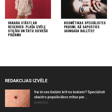
VAKARA STĀSTI AR
KOSMĒTIKAS SPECIĀLISTES
RESERVED: PLAŠA IZVĒLE
PADOMI, KĀ SAPOSTIES
STILĪGU UN ĒRTU SIEVIEŠU
JAUNGADA BALLĪTEI!
PIDŽAMU
REDAKCIJAS IZVĒLE
Vai ērces tiešām krīt no kokiem? Speciālisti
skaidro populārākos mītus par...
06/08/2026