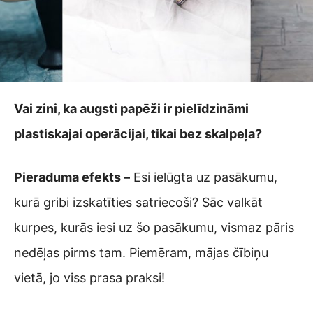
Vai zini, ka augsti papēži ir pielīdzināmi
plastiskajai operācijai, tikai bez skalpeļa?
Pieraduma efekts –
Esi ielūgta uz pasākumu,
kurā gribi izskatīties satriecoši? Sāc valkāt
kurpes, kurās iesi uz šo pasākumu, vismaz pāris
nedēļas pirms tam. Piemēram, mājas čībiņu
vietā, jo viss prasa praksi!