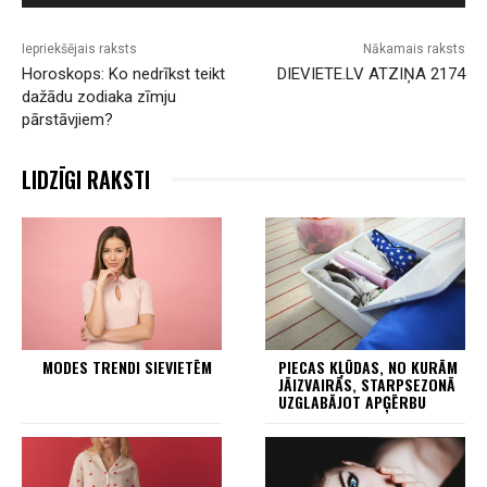
Iepriekšējais raksts
Nākamais raksts
Horoskops: Ko nedrīkst teikt
DIEVIETE.LV ATZIŅA 2174
dažādu zodiaka zīmju
pārstāvjiem?
LIDZĪGI RAKSTI
MODES TRENDI SIEVIETĒM
PIECAS KĻŪDAS, NO KURĀM
JĀIZVAIRĀS, STARPSEZONĀ
UZGLABĀJOT APĢĒRBU