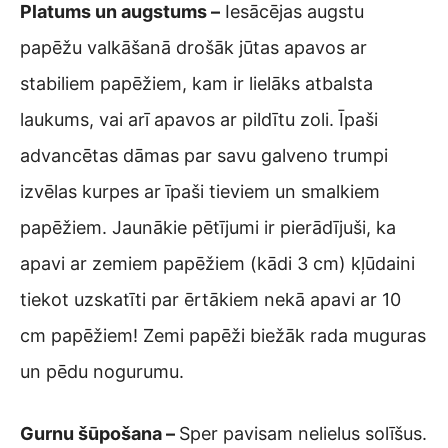
Platums un augstums –
Iesācējas augstu
papēžu valkāšanā drošāk jūtas apavos ar
stabiliem papēžiem, kam ir lielāks atbalsta
laukums, vai arī apavos ar pildītu zoli. Īpaši
advancētas dāmas par savu galveno trumpi
izvēlas kurpes ar īpaši tieviem un smalkiem
papēžiem. Jaunākie pētījumi ir pierādījuši, ka
apavi ar zemiem papēžiem (kādi 3 cm) kļūdaini
tiekot uzskatīti par ērtākiem nekā apavi ar 10
cm papēžiem! Zemi papēži biežāk rada muguras
un pēdu nogurumu.
Gurnu šūpošana –
Sper pavisam nelielus solīšus.