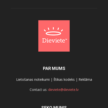
PAR MUMS
Lietošanas noteikumi
|
Ētikas kodeks
|
Reklāma
Contact us:
dieviete@dieviete.lv
SEKO MUMS