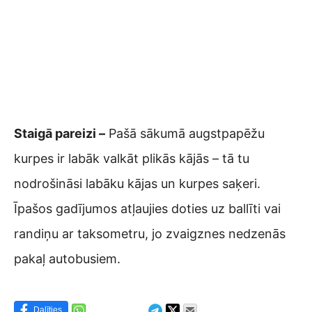
Staigā pareizi –
Pašā sākumā augstpapēžu
kurpes ir labāk valkāt plikās kājās – tā tu
nodrošināsi labāku kājas un kurpes saķeri.
Īpašos gadījumos atļaujies doties uz ballīti vai
randiņu ar taksometru, jo zvaigznes nedzenās
pakaļ autobusiem.
Dalīties