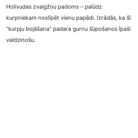
Holivudas zvaigžņu padoms – palūdz
kurpniekam noslīpēt vienu papēdi. Izrādās, ka šī
“kurpju bojāšana” padara gurnu šūpošanos īpaši
valdzinošu.