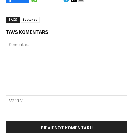
TAGS
featured
TAVS KOMENTĀRS
Komentārs:
Vār