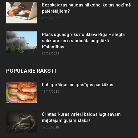
Bezskaidras naudas nākotne: ko tas nozīmē
patērētājiem?
28/07/2026
Plašs ugunsgrēks noliktavā Rīgā – slēgta
satiksme un izsludināta augstākā
bīstamības...
30/06/2026
POPULĀRIE RAKSTI
Ļoti garšīgas un gaisīgas pankūkas
18/11/2015
6 lietas, kuras vīrieši baidās lūgt savām
mīļotajām guļamistabā!
02/07/2018