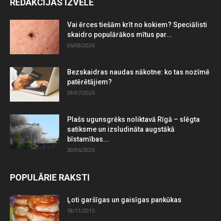
REDAKCIJAS IZVĒLE
Vai ērces tiešām krīt no kokiem? Speciālisti
skaidro populārākos mītus par...
06/08/2026
Bezskaidras naudas nākotne: ko tas nozīmē
patērētājiem?
28/07/2026
Plašs ugunsgrēks noliktavā Rīgā – slēgta
satiksme un izsludināta augstākā
bīstamības...
30/06/2026
POPULĀRIE RAKSTI
Ļoti garšīgas un gaisīgas pankūkas
18/11/2015