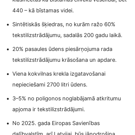
440 – kā bīstamas videi.
Sintētiskās šķiedras, no kurām ražo 60%
tekstilizstrādājumu, sadalās 200 gadu laikā.
20% pasaules ūdens piesārņojuma rada
tekstilizstrādājumu krāsošana un apdare.
Viena kokvilnas krekla izgatavošanai
nepieciešami 2700 litri ūdens.
3–5% no poligonos noglabājamā atkritumu
apjoma ir tekstilizstrādājumi.
No 2025. gada Eiropas Savienības
dalībvalstīm, arī Latvijai, būs jānodrošina