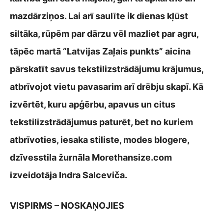
mazdārziņos. Lai arī saulīte ik dienas kļūst
siltāka, rūpēm par dārzu vēl mazliet par agru,
tāpēc martā “Latvijas Zaļais punkts” aicina
pārskatīt savus tekstilizstrādājumu krājumus,
atbrīvojot vietu pavasarim arī drēbju skapī. Kā
izvērtēt, kuru apģērbu, apavus un citus
tekstilizstrādājumus paturēt, bet no kuriem
atbrīvoties, iesaka stiliste, modes blogere,
dzīvesstila žurnāla Morethansize.com
izveidotāja Indra Salceviča.
VISPIRMS – NOSKAŅOJIES