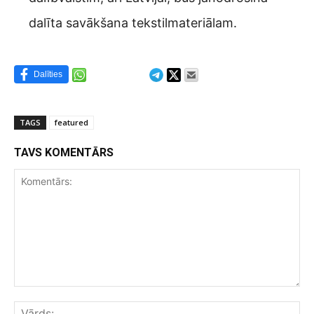
dalīta savākšana tekstilmateriālam.
Dalīties
TAGS
featured
TAVS KOMENTĀRS
Komentārs:
Vār