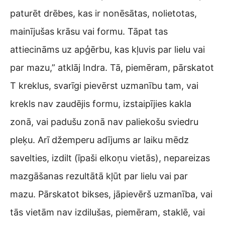
paturēt drēbes, kas ir nonēsātas, nolietotas,
mainījušas krāsu vai formu. Tāpat tas
attiecināms uz apģērbu, kas kļuvis par lielu vai
par mazu,” atklāj Indra. Tā, piemēram, pārskatot
T kreklus, svarīgi pievērst uzmanību tam, vai
krekls nav zaudējis formu, izstaipījies kakla
zonā, vai padušu zonā nav paliekošu sviedru
pleķu. Arī džemperu adījums ar laiku mēdz
savelties, izdilt (īpaši elkoņu vietās), nepareizas
mazgāšanas rezultātā kļūt par lielu vai par
mazu. Pārskatot bikses, jāpievērš uzmanība, vai
tās vietām nav izdilušas, piemēram, staklē, vai