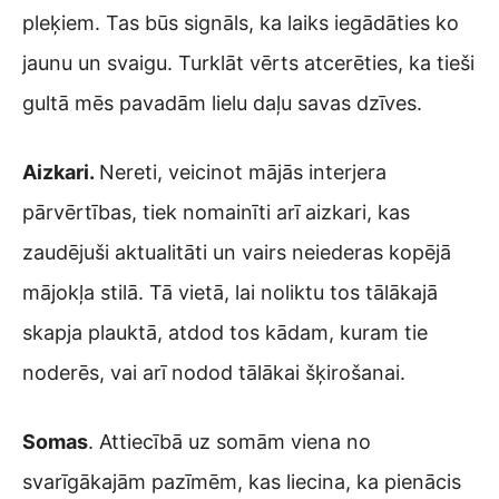
pleķiem. Tas būs signāls, ka laiks iegādāties ko
jaunu un svaigu. Turklāt vērts atcerēties, ka tieši
gultā mēs pavadām lielu daļu savas dzīves.
Aizkari.
Nereti, veicinot mājās interjera
pārvērtības, tiek nomainīti arī aizkari, kas
zaudējuši aktualitāti un vairs neiederas kopējā
mājokļa stilā. Tā vietā, lai noliktu tos tālākajā
skapja plauktā, atdod tos kādam, kuram tie
noderēs, vai arī nodod tālākai šķirošanai.
Somas
. Attiecībā uz somām viena no
svarīgākajām pazīmēm, kas liecina, ka pienācis