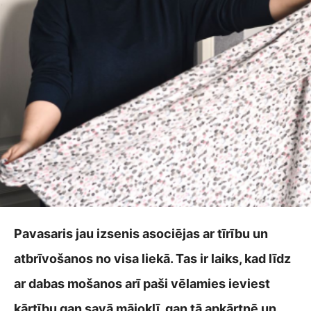
Pavasaris jau izsenis asociējas ar tīrību un
atbrīvošanos no visa liekā. Tas ir laiks, kad līdz
ar dabas mošanos arī paši vēlamies ieviest
kārtību gan savā mājoklī, gan tā apkārtnē un