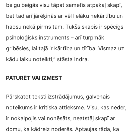
beigu beigās visu tāpat sametīs atpakaļ skapī,
bet tad arī jārēķinās ar vēl lielāku nekārtību un
haosu nekā pirms tam. Tukšs skapis ir spēcīgs
psiholoģisks instruments – arī turpmāk
gribēsies, lai tajā ir kārtība un tīrība. Vismaz uz
kādu laiku noteikti,” stāsta Indra.
PATURĒT VAI IZMEST
Pārskatot tekstilizstrādājumus, galvenais
noteikums ir kritiska attieksme. Visu, kas neder,
ir nokalpojis vai nonēsāts, neatstāj skapī ar
domu, ka kādreiz noderēs. Aptaujas rāda, ka