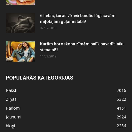
6 lietas, kuras vīrieši baidās lūgt savām
mīļotajām guļamistabā!
02/07/2018
Kurām horoskopa zīmēm patīk pavadīt laiku
vienatnē?
11/09/2019
POPULĀRĀS KATEGORIJAS
Raksti
7016
Ziņas
5322
Padomi
4151
Jaunumi
2924
blogi
2234