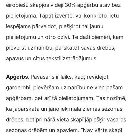
eiropiešu skapjos vidēji 30% apģērbu stāv bez
pielietojuma. Tāpat izvērtē, vai konkrēto lietu
iespējams pārveidot, piešķirot tai jaunu
pielietojumu un otro dzīvi. Te daži piemēri, kam
pievērst uzmanību, pārskatot savas drēbes,
apavus un citus tekstilizstrādājumus.
Apģērbs.
Pavasaris ir laiks, kad, revidējot
garderobi, pievēršam uzmanību ne vien pašam
apģērbam, bet arī tā pielietojumam. Tas nozīmē,
ka jāpārskata un jānoliek malā ziemas sezonas
drēbes, bet primārā vieta skapī jāpiešķir vasaras
sezonas drēbēm un apaviem. “Nav vērts skapī