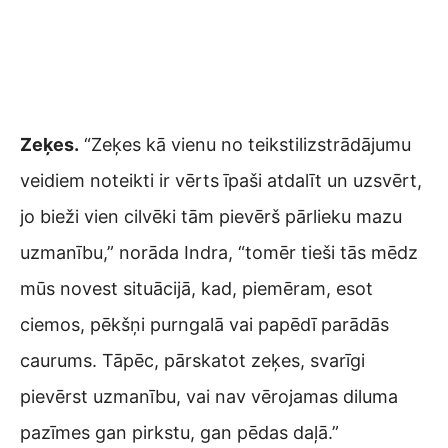
Zeķes.
“Zeķes kā vienu no teikstilizstrādājumu
veidiem noteikti ir vērts īpaši atdalīt un uzsvērt,
jo bieži vien cilvēki tām pievērš pārlieku mazu
uzmanību,” norāda Indra, “tomēr tieši tās mēdz
mūs novest situācijā, kad, piemēram, esot
ciemos, pēkšņi purngalā vai papēdī parādās
caurums. Tāpēc, pārskatot zeķes, svarīgi
pievērst uzmanību, vai nav vērojamas diluma
pazīmes gan pirkstu, gan pēdas daļā.”