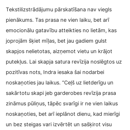
Tekstilizstrādājumu pārskatīšana nav viegls
pienākums. Tas prasa ne vien laiku, bet arī
emocionālu gatavību atteikties no lietām, kas
joprojām šķiet mīļas, bet jau gadiem gulst
skapjos nelietotas, aizņemot vietu un krājot
putekļus. Lai skapja satura revīzija noslēgtos uz
pozitīvas nots, Indra iesaka šai nodarbei
noskaņoties jau laikus. “Ceļš uz lietderīgu un
sakārtotu skapi jeb garderobes revīzija prasa
zināmus pūliņus, tāpēc svarīgi ir ne vien laikus
noskaņoties, bet arī ieplānot dienu, kad mierīgi
un bez steigas vari izvērtēt un sašķirot visu