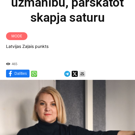
uzmanību, pārskatot
skapja saturu
MODE
Latvijas Zaļais punkts
465
Dalīties