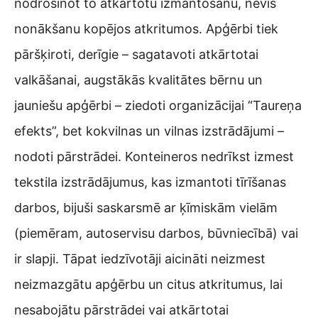
nodrošinot to atkārtotu izmantošanu, nevis
nonākšanu kopējos atkritumos. Apģērbi tiek
pāršķiroti, derīgie – sagatavoti atkārtotai
valkāšanai, augstākās kvalitātes bērnu un
jauniešu apģērbi – ziedoti organizācijai “Taureņa
efekts”, bet kokvilnas un vilnas izstrādājumi –
nodoti pārstrādei. Konteineros nedrīkst izmest
tekstila izstrādājumus, kas izmantoti tīrīšanas
darbos, bijuši saskarsmē ar ķīmiskām vielām
(piemēram, autoservisu darbos, būvniecībā) vai
ir slapji. Tāpat iedzīvotāji aicināti neizmest
neizmazgātu apģērbu un citus atkritumus, lai
nesabojātu pārstrādei vai atkārtotai