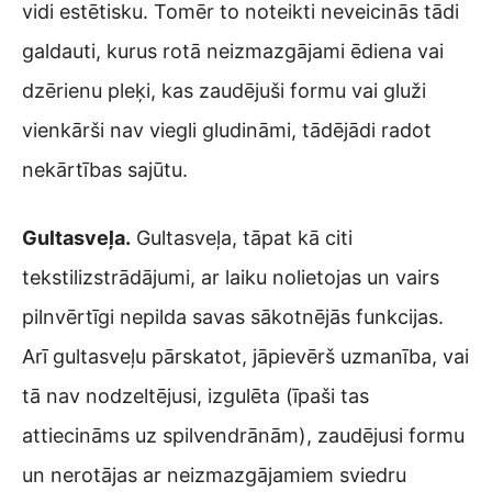
vidi estētisku. Tomēr to noteikti neveicinās tādi
galdauti, kurus rotā neizmazgājami ēdiena vai
dzērienu pleķi, kas zaudējuši formu vai gluži
vienkārši nav viegli gludināmi, tādējādi radot
nekārtības sajūtu.
Gultasveļa.
Gultasveļa, tāpat kā citi
tekstilizstrādājumi, ar laiku nolietojas un vairs
pilnvērtīgi nepilda savas sākotnējās funkcijas.
Arī gultasveļu pārskatot, jāpievērš uzmanība, vai
tā nav nodzeltējusi, izgulēta (īpaši tas
attiecināms uz spilvendrānām), zaudējusi formu
un nerotājas ar neizmazgājamiem sviedru