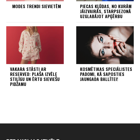
MODES TRENDI SIEVIETĒM
PIECAS KĻŪDAS, NO KURĀM
JĀIZVAIRĀS, STARPSEZONĀ
UZGLABĀJOT APĢĒRBU
VAKARA STĀSTI AR
KOSMĒTIKAS SPECIĀLISTES
RESERVED: PLAŠA IZVĒLE
PADOMI, KĀ SAPOSTIES
STILĪGU UN ĒRTU SIEVIEŠU
JAUNGADA BALLĪTEI!
PIDŽAMU