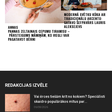
MODERNĀ SVĒTKU KŪKA AR
TRADICIONĀLU AKCENTU:
GATAVO ŠEFPAVĀRS LAURIS
ALEKSEJEVS
ANNAS
PANNAS ZELTAINAIS CEPUMU TIRAMISU –
PĀRSTEIGUMS MĀMIŅĀM, KO VIEGLI VAR
PAGATAVOT BĒRNI
REDAKCIJAS IZVĒLE
Vai ērces tiešām krīt no kokiem? Speciālisti
skaidro populārākos mītus par...
06/08/2026