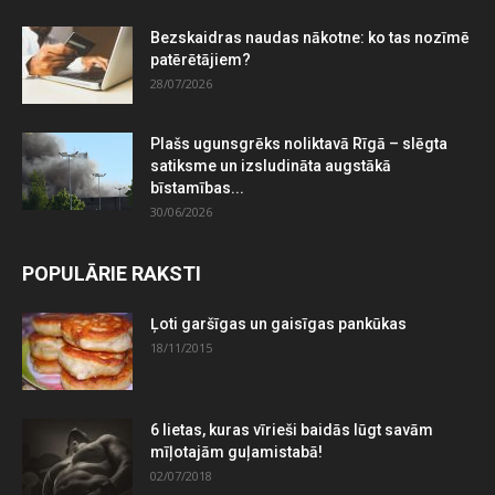
Bezskaidras naudas nākotne: ko tas nozīmē
patērētājiem?
28/07/2026
Plašs ugunsgrēks noliktavā Rīgā – slēgta
satiksme un izsludināta augstākā
bīstamības...
30/06/2026
POPULĀRIE RAKSTI
Ļoti garšīgas un gaisīgas pankūkas
18/11/2015
6 lietas, kuras vīrieši baidās lūgt savām
mīļotajām guļamistabā!
02/07/2018