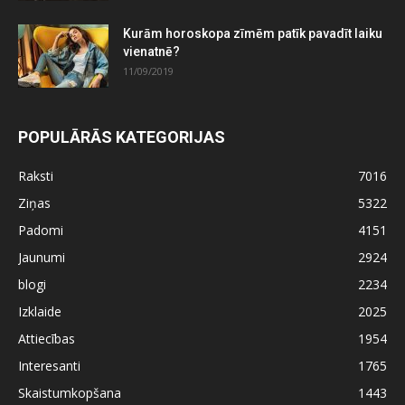
Kurām horoskopa zīmēm patīk pavadīt laiku
vienatnē?
11/09/2019
POPULĀRĀS KATEGORIJAS
Raksti
7016
Ziņas
5322
Padomi
4151
Jaunumi
2924
blogi
2234
Izklaide
2025
Attiecības
1954
Interesanti
1765
Skaistumkopšana
1443