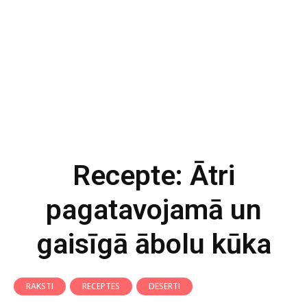
Recepte: Ātri
pagatavojamā un
gaisīgā ābolu kūka
RAKSTI
RECEPTES
DESERTI