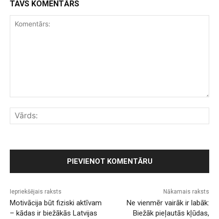
TAVS KOMENTĀRS
Komentārs:
Vār
Iepriekšējais raksts
Nākamais raksts
Motivācija būt fiziski aktīvam
Ne vienmēr vairāk ir labāk:
– kādas ir biežākās Latvijas
Biežāk pieļautās kļūdas,