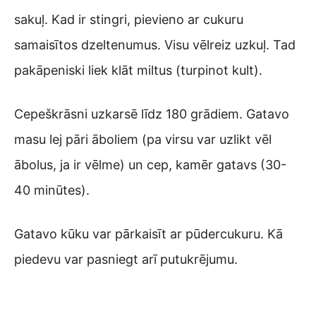
sakuļ. Kad ir stingri, pievieno ar cukuru
samaisītos dzeltenumus. Visu vēlreiz uzkuļ. Tad
pakāpeniski liek klāt miltus (turpinot kult).
Cepeškrāsni uzkarsē līdz 180 grādiem. Gatavo
masu lej pāri āboliem (pa virsu var uzlikt vēl
ābolus, ja ir vēlme) un cep, kamēr gatavs (30-
40 minūtes).
Gatavo kūku var pārkaisīt ar pūdercukuru. Kā
piedevu var pasniegt arī putukrējumu.