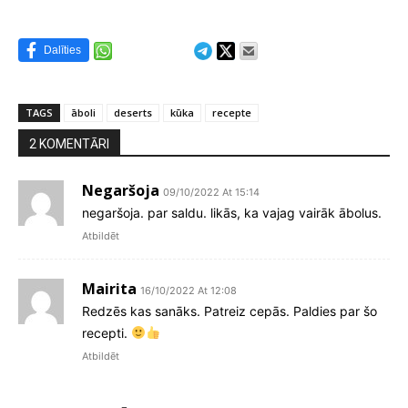
Dalīties
TAGS
āboli
deserts
kūka
recepte
2 KOMENTĀRI
Negaršoja
09/10/2022 At 15:14
negaršoja. par saldu. likās, ka vajag vairāk ābolus.
Atbildēt
Mairita
16/10/2022 At 12:08
Redzēs kas sanāks. Patreiz cepās. Paldies par šo
recepti.
Atbildēt