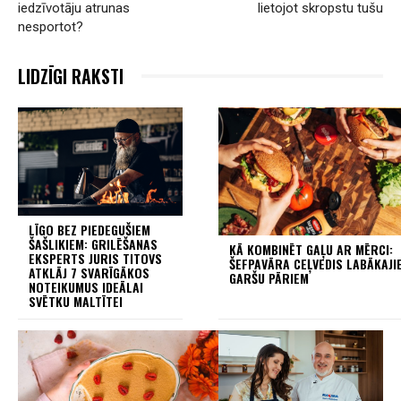
iedzīvotāju atrunas
lietojot skropstu tušu
nesportot?
LIDZĪGI RAKSTI
LĪGO BEZ PIEDEGUŠIEM
ŠAŠLIKIEM: GRILĒŠANAS
KĀ KOMBINĒT GAĻU AR MĒRCI:
EKSPERTS JURIS TITOVS
ŠEFPAVĀRA CEĻVEDIS LABĀKAJI
ATKLĀJ 7 SVARĪGĀKOS
GARŠU PĀRIEM
NOTEIKUMUS IDEĀLAI
SVĒTKU MALTĪTEI