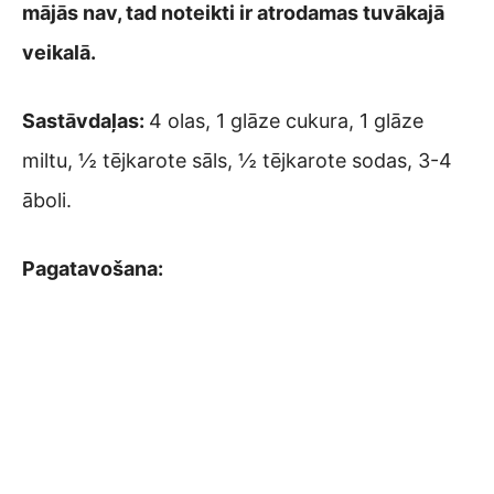
mājās nav, tad noteikti ir atrodamas tuvākajā
veikalā.
Sastāvdaļas:
4 olas, 1 glāze cukura, 1 glāze
miltu, ½ tējkarote sāls, ½ tējkarote sodas, 3-4
āboli.
Pagatavošana: