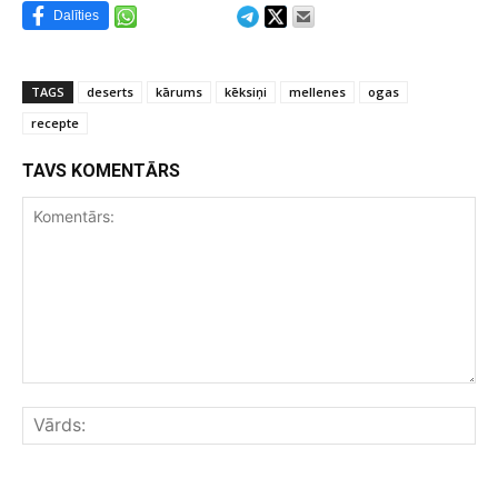
Dalīties
TAGS
deserts
kārums
kēksiņi
mellenes
ogas
recepte
TAVS KOMENTĀRS
Komentārs:
Vār