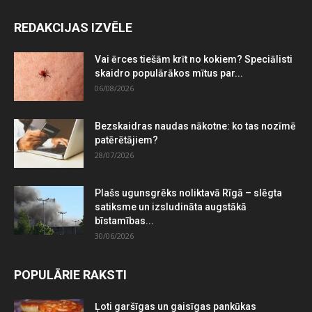
REDAKCIJAS IZVĒLE
Vai ērces tiešām krīt no kokiem? Speciālisti
skaidro populārākos mītus par...
06/08/2026
Bezskaidras naudas nākotne: ko tas nozīmē
patērētājiem?
28/07/2026
Plašs ugunsgrēks noliktavā Rīgā – slēgta
satiksme un izsludināta augstākā
bīstamības...
30/06/2026
POPULĀRIE RAKSTI
Ļoti garšīgas un gaisīgas pankūkas