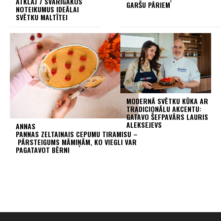
ATKLĀJ 7 SVARĪGĀKOS
GARŠU PĀRIEM
NOTEIKUMUS IDEĀLAI
SVĒTKU MALTĪTEI
MODERNĀ SVĒTKU KŪKA AR
TRADICIONĀLU AKCENTU:
GATAVO ŠEFPAVĀRS LAURIS
ALEKSEJEVS
ANNAS
PANNAS ZELTAINAIS CEPUMU TIRAMISU –
PĀRSTEIGUMS MĀMIŅĀM, KO VIEGLI VAR
PAGATAVOT BĒRNI