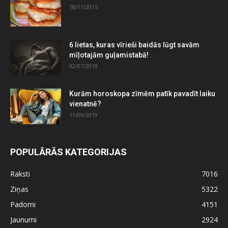
18/11/2015
6 lietas, kuras vīrieši baidās lūgt savām
mīļotajām guļamistabā!
02/07/2018
Kurām horoskopa zīmēm patīk pavadīt laiku
vienatnē?
11/09/2019
POPULĀRĀS KATEGORIJAS
Raksti
7016
Ziņas
5322
Padomi
4151
Jaunumi
2924