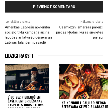
Iepriekšējais raksts
Nākamais raksts
Amerikas Latviešu apvienība
Uzsmidzini smaržas pareizi:
sociālo tīklu kampaņā aicina
piecas kļūdas, kuras sievietes
lepoties ar latviešu gēniem un
pieļauj
Latvijas talantiem pasaulē
LIDZĪGI RAKSTI
LĪGO BEZ PIEDEGUŠIEM
ŠAŠLIKIEM: GRILĒŠANAS
KĀ KOMBINĒT GAĻU AR MĒRCI:
EKSPERTS JURIS TITOVS
ŠEFPAVĀRA CEĻVEDIS LABĀKAJI