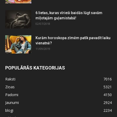
6 lietas, kuras vīrieši baidās lūgt savām
mīļotajām guļamistabā!
02/07/2018
Kurām horoskopa zīmēm patīk pavadīt laiku
vienatnē?
11/09/2019
POPULĀRĀS KATEGORIJAS
Raksti
7016
Ziņas
5321
Padomi
4150
Jaunumi
2924
blogi
2234