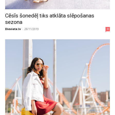
Cēsīs šonedēļ tiks atklāta slēpošanas
sezona
Dieviete.lv
-
28/11/2019
0