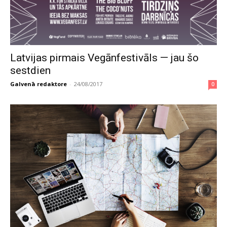
Latvijas pirmais Vegānfestivāls — jau šo
sestdien
Galvenā redaktore
-
24/08/2017
0