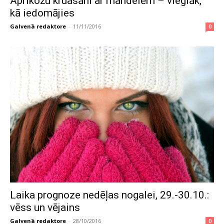
Aprikožu kruasāni ar mandelēm – vieglāk,
kā iedomājies
Galvenā redaktore
-
11/11/2016
0
Laika prognoze nedēļas nogalei, 29.-30.10.:
vēss un vējains
Galvenā redaktore
-
28/10/2016
0