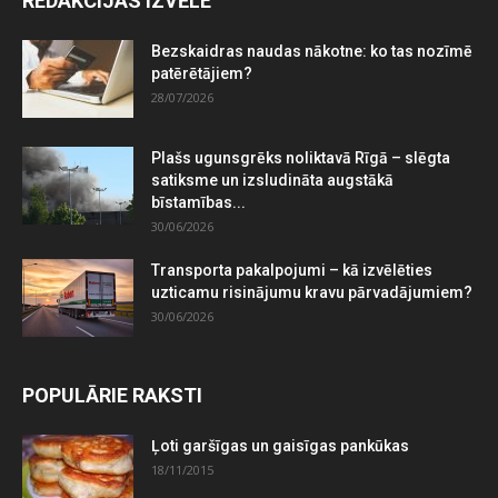
REDAKCIJAS IZVĒLE
Bezskaidras naudas nākotne: ko tas nozīmē
patērētājiem?
28/07/2026
Plašs ugunsgrēks noliktavā Rīgā – slēgta
satiksme un izsludināta augstākā
bīstamības...
30/06/2026
Transporta pakalpojumi – kā izvēlēties
uzticamu risinājumu kravu pārvadājumiem?
30/06/2026
POPULĀRIE RAKSTI
Ļoti garšīgas un gaisīgas pankūkas
18/11/2015