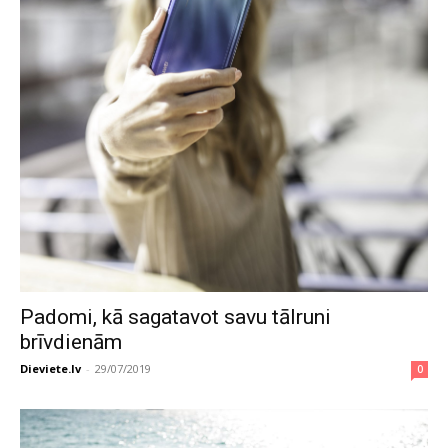
Padomi, kā sagatavot savu tālruni
brīvdienām
Dieviete.lv
-
29/07/2019
0