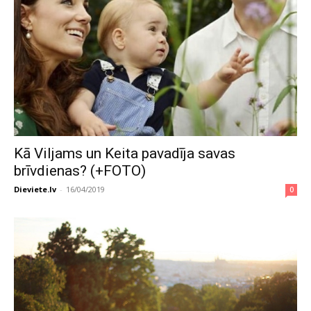
Kā Viljams un Keita pavadīja savas
brīvdienas? (+FOTO)
Dieviete.lv
-
16/04/2019
0