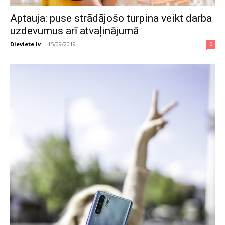
Aptauja: puse strādājošo turpina veikt darba
uzdevumus arī atvaļinājumā
Dieviete.lv
-
15/09/2019
0