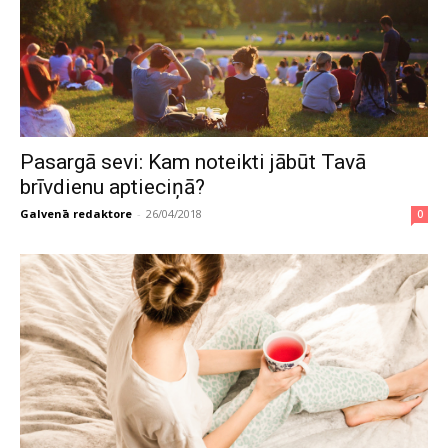
Pasargā sevi: Kam noteikti jābūt Tavā
brīvdienu aptieciņā?
Galvenā redaktore
-
26/04/2018
0