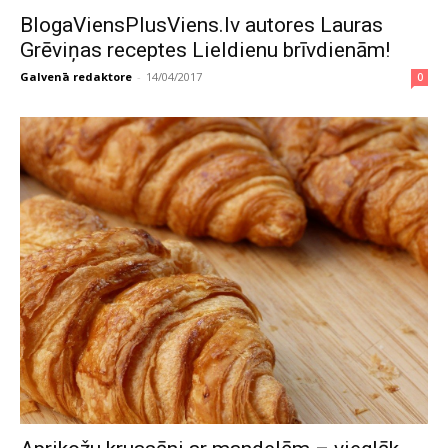
BlogaViensPlusViens.lv autores Lauras
Grēviņas receptes Lieldienu brīvdienām!
Galvenā redaktore
-
14/04/2017
0