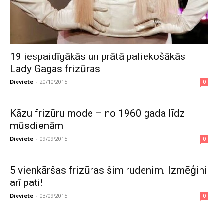
19 iespaidīgākās un prātā paliekošākās
Lady Gagas frizūras
Dieviete
-
20/10/2015
0
Kāzu frizūru mode – no 1960 gada līdz
mūsdienām
Dieviete
-
09/09/2015
0
5 vienkāršas frizūras šim rudenim. Izmēģini
arī pati!
Dieviete
-
03/09/2015
0