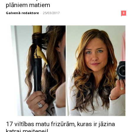
plāniem matiem
Galvenā redaktore
-
25/03/2017
8
17 viltības matu frizūrām, kuras ir jāzina
katrai meitenei!