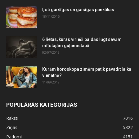
Ļoti garšīgas un gaisīgas pankūkas
18/11/2015
6 lietas, kuras vīrieši baidās lūgt savām
mīļotajām guļamistabā!
02/07/2018
Kurām horoskopa zīmēm patīk pavadīt laiku
vienatnē?
11/09/2019
POPULĀRĀS KATEGORIJAS
Raksti
7016
Ziņas
5322
Padomi
4151