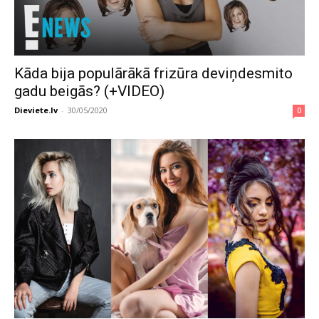
Kāda bija populārākā frizūra deviņdesmito
gadu beigās? (+VIDEO)
Dieviete.lv
-
30/05/2020
0