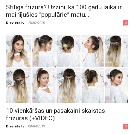
Stilīga frizūra? Uzzini, kā 100 gadu laikā ir
mainījušies “populārie” matu...
Dieviete.lv
-
28/02/2020
0
10 vienkāršas un pasakaini skaistas
frizūras (+VIDEO)
Dieviete.lv
-
08/04/2019
0