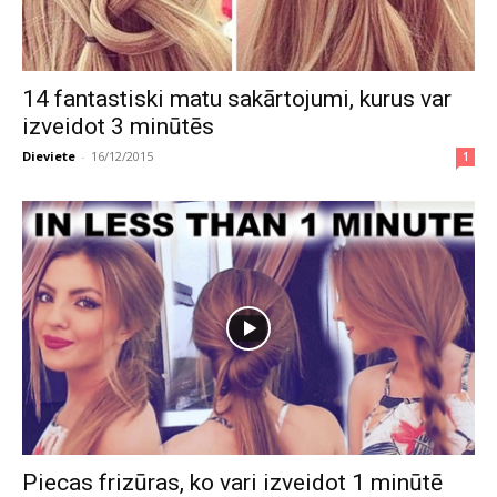
14 fantastiski matu sakārtojumi, kurus var
izveidot 3 minūtēs
Dieviete
-
16/12/2015
1
Piecas frizūras, ko vari izveidot 1 minūtē