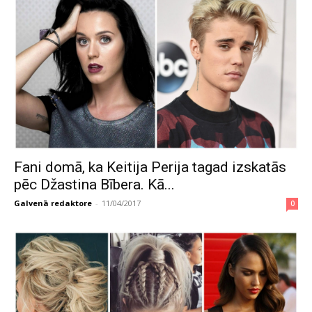
Fani domā, ka Keitija Perija tagad izskatās
pēc Džastina Bībera. Kā...
Galvenā redaktore
-
11/04/2017
0