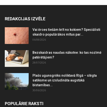
REDAKCIJAS IZVĒLE
Vai ērces tiešām krīt no kokiem? Speciālisti
skaidro populārākos mītus par...
06/08/2026
Bezskaidras naudas nākotne: ko tas nozīmē
patērētājiem?
28/07/2026
Plašs ugunsgrēks noliktavā Rīgā – slēgta
satiksme un izsludināta augstākā
bīstamības...
30/06/2026
POPULĀRIE RAKSTI