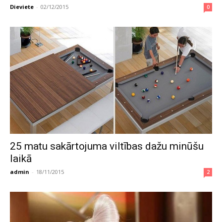
Dieviete
-
02/12/2015
0
25 matu sakārtojuma viltības dažu minūšu
laikā
admin
-
18/11/2015
2