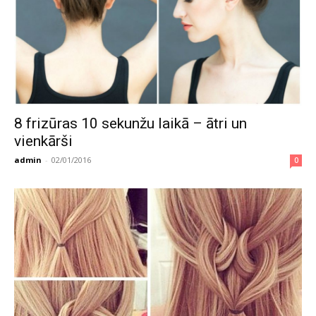
8 frizūras 10 sekunžu laikā – ātri un
vienkārši
admin
-
02/01/2016
0