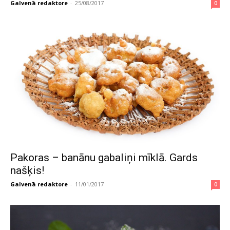
Galvenā redaktore
-
25/08/2017
0
Pakoras – banānu gabaliņi mīklā. Gards
našķis!
Galvenā redaktore
-
11/01/2017
0