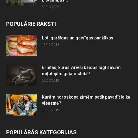
30/06/2026
POPULĀRIE RAKSTI
Ļoti garšīgas un gaisīgas pankūkas
18/11/2015
6 lietas, kuras vīrieši baidās lūgt savām
mīļotajām guļamistabā!
02/07/2018
Kurām horoskopa zīmēm patīk pavadīt laiku
vienatnē?
11/09/2019
POPULĀRĀS KATEGORIJAS