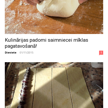
Kulinārijas padomi saimniecei mīklas
pagatavošanā!
Dieviete
-
01/11/2015
1