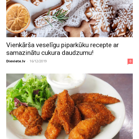
Vienkārša veselīgu piparkūku recepte ar
samazinātu cukura daudzumu!
Dieviete.lv
-
16/12/2019
0