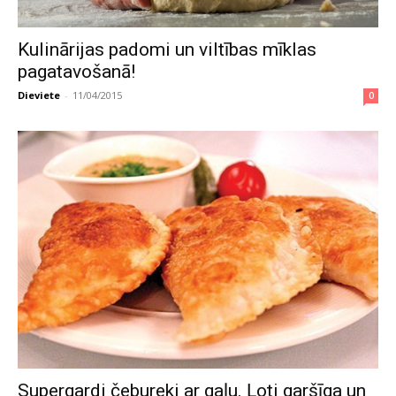
Kulinārijas padomi un viltības mīklas
pagatavošanā!
Dieviete
-
11/04/2015
0
Supergardi čebureki ar gaļu. Ļoti garšīga un