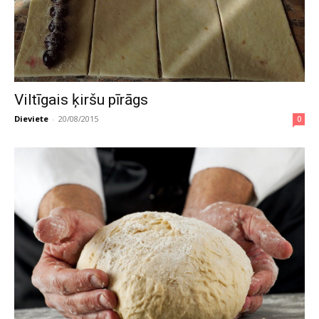
Viltīgais ķiršu pīrāgs
Dieviete
-
20/08/2015
0