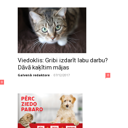
Viedoklis: Gribi izdarīt labu darbu?
Dāvā kaķītim mājas
Galvenā redaktore
-
07/12/2017
0
0