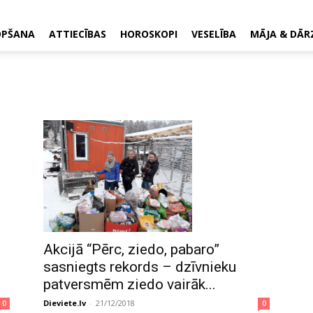
OPŠANA
ATTIECĪBAS
HOROSKOPI
VESELĪBA
MĀJA & DĀR
Akcijā “Pērc, ziedo, pabaro”
sasniegts rekords – dzīvnieku
patversmēm ziedo vairāk...
Dieviete.lv
-
21/12/2018
0
0