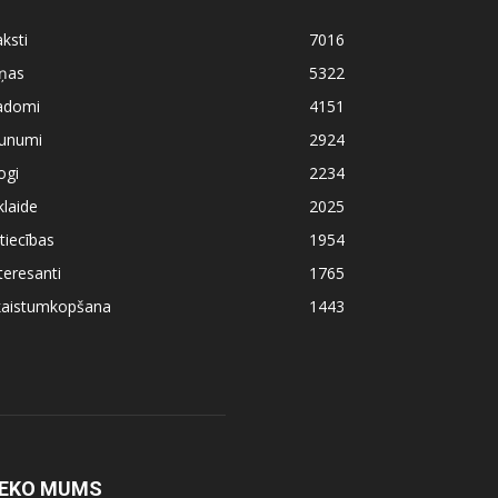
ksti
7016
iņas
5322
adomi
4151
aunumi
2924
ogi
2234
klaide
2025
tiecības
1954
teresanti
1765
kaistumkopšana
1443
EKO MUMS