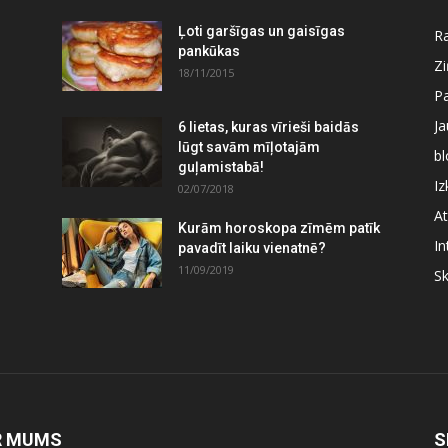
Ļoti garšīgas un gaisīgas
Ra
pankūkas
Z
18/11/2015
P
J
6 lietas, kuras vīrieši baidās
lūgt savām mīļotajām
bl
guļamistabā!
Iz
02/07/2018
At
Kurām horoskopa zīmēm patīk
In
pavadīt laiku vienatnē?
11/09/2019
S
R MUMS
S