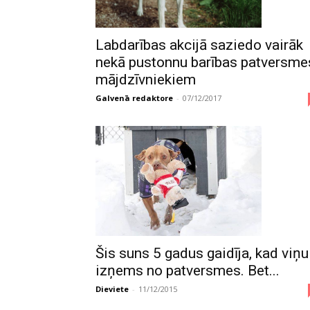
Labdarības akcijā saziedo vairāk
nekā pustonnu barības patversme
mājdzīvniekiem
Galvenā redaktore
-
07/12/2017
Šis suns 5 gadus gaidīja, kad viņu
izņems no patversmes. Bet...
Dieviete
-
11/12/2015