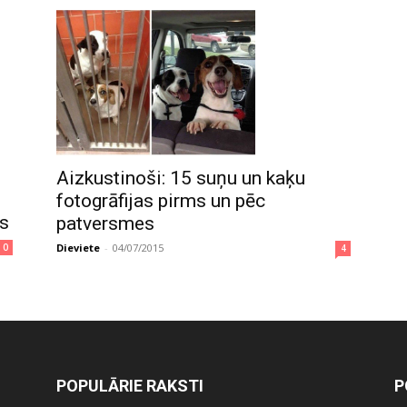
Aizkustinoši: 15 suņu un kaķu
fotogrāfijas pirms un pēc
s
patversmes
Dieviete
-
04/07/2015
0
4
POPULĀRIE RAKSTI
P