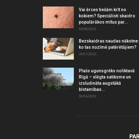
Vai ērces tiešām krīt no
kokiem? Speciālisti skaidro
populārākos mītus par...
06/08/2026
Bezskaidras naudas nākotne:
ko tas nozīmē patērētājiem?
28/07/2026
Plašs ugunsgrēks noliktavā
Rīgā – slēgta satiksme un
izsludināta augstākā
bīstamības...
30/06/2026
PA