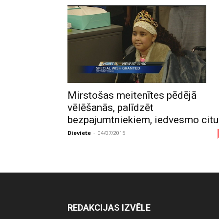
Mirstošas meitenītes pēdējā
vēlēšanās, palīdzēt
bezpajumtniekiem, iedvesmo citu
Dieviete
-
04/07/2015
REDAKCIJAS IZVĒLE