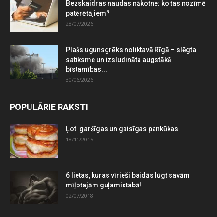
Bezskaidras naudas nākotne: ko tas nozīmē
patērētājiem?
28/07/2026
Plašs ugunsgrēks noliktavā Rīgā – slēgta
satiksme un izsludināta augstākā
bīstamības...
30/06/2026
POPULĀRIE RAKSTI
Ļoti garšīgas un gaisīgas pankūkas
18/11/2015
6 lietas, kuras vīrieši baidās lūgt savām
mīļotajām guļamistabā!
02/07/2018