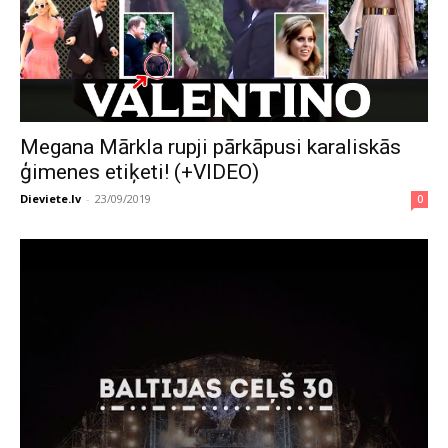
Megana Mārkla rupji pārkāpusi karaliskās
ģimenes etiķeti! (+VIDEO)
Dieviete.lv
-
23/09/2019
0