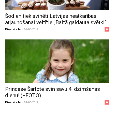
Šodien tiek svinēti Latvijas neatkarības
atjaunošanai veltītie „Baltā galdauta svētki”
Dieviete.lv
-
04/05/2019
0
Princese Šarlote svin savu 4. dzimšanas
dienu! (+FOTO)
Dieviete.lv
-
02/05/2019
0