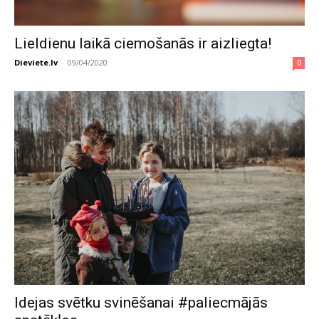
Lieldienu laikā ciemošanās ir aizliegta!
Dieviete.lv
-
09/04/2020
0
Idejas svētku svinēšanai #paliecmājās