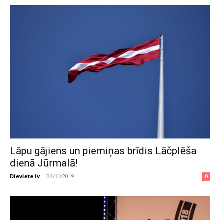
Lāpu gājiens un piemiņas brīdis Lāčplēša
dienā Jūrmalā!
Dieviete.lv
-
04/11/2019
0