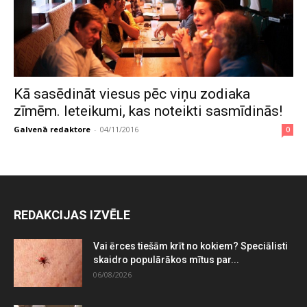
Kā sasēdināt viesus pēc viņu zodiaka
zīmēm. Ieteikumi, kas noteikti sasmīdinās!
Galvenā redaktore
-
04/11/2016
0
REDAKCIJAS IZVĒLE
Vai ērces tiešām krīt no kokiem? Speciālisti
skaidro populārākos mītus par...
06/08/2026