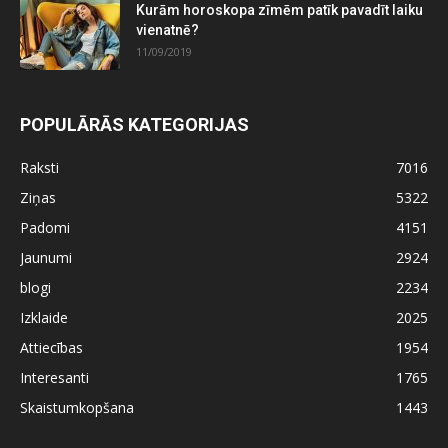
Kurām horoskopa zīmēm patīk pavadīt laiku
vienatnē?
11/09/2019
POPULĀRĀS KATEGORIJAS
Raksti
7016
Ziņas
5322
Padomi
4151
Jaunumi
2924
blogi
2234
Izklaide
2025
Attiecības
1954
Interesanti
1765
Skaistumkopšana
1443