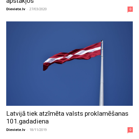
apstākļos
Dieviete.lv
-
27/03/2020
0
Latvijā tiek atzīmēta valsts proklamēšanas
101.gadadiena
Dieviete.lv
-
18/11/2019
0