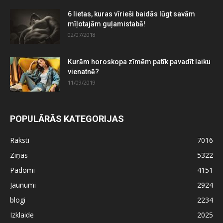
6 lietas, kuras vīrieši baidās lūgt savām
mīļotajām guļamistabā!
02/07/2018
Kurām horoskopa zīmēm patīk pavadīt laiku
vienatnē?
11/09/2019
POPULĀRĀS KATEGORIJAS
Raksti
7016
Ziņas
5322
Padomi
4151
Jaunumi
2924
blogi
2234
Izklaide
2025