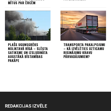
MĪTUS PAR ĒRCĒM
PLAŠS UGUNSGRĒKS
TRANSPORTA PAKALPOJUMI
NOLIKTAVĀ RĪGĀ – SLĒGTA
– KĀ IZVĒLĒTIES UZTICAMU
SATIKSME UN IZSLUDINĀTA
RISINĀJUMU KRAVU
AUGSTĀKĀ BĪSTAMĪBAS
PĀRVADĀJUMIEM?
PAKĀPE
REDAKCIJAS IZVĒLE