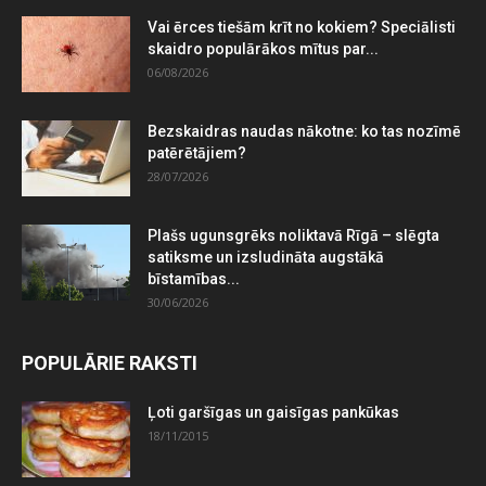
Vai ērces tiešām krīt no kokiem? Speciālisti
skaidro populārākos mītus par...
06/08/2026
Bezskaidras naudas nākotne: ko tas nozīmē
patērētājiem?
28/07/2026
Plašs ugunsgrēks noliktavā Rīgā – slēgta
satiksme un izsludināta augstākā
bīstamības...
30/06/2026
POPULĀRIE RAKSTI
Ļoti garšīgas un gaisīgas pankūkas
18/11/2015