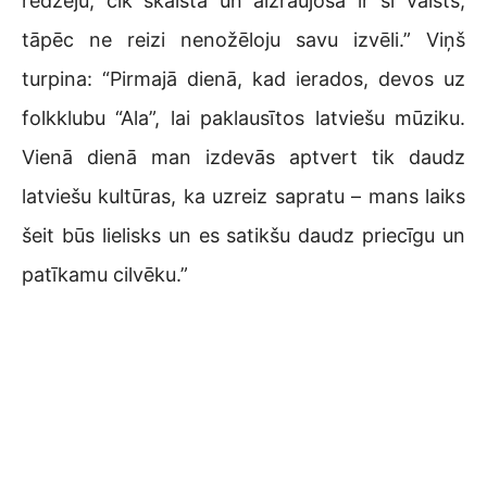
redzēju, cik skaista un aizraujoša ir šī valsts,
tāpēc ne reizi nenožēloju savu izvēli.” Viņš
turpina: “Pirmajā dienā, kad ierados, devos uz
folkklubu “Ala”, lai paklausītos latviešu mūziku.
Vienā dienā man izdevās aptvert tik daudz
latviešu kultūras, ka uzreiz sapratu – mans laiks
šeit būs lielisks un es satikšu daudz priecīgu un
patīkamu cilvēku.”