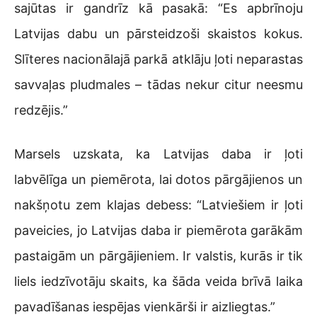
sajūtas ir gandrīz kā pasakā: “Es apbrīnoju
Latvijas dabu un pārsteidzoši skaistos kokus.
Slīteres nacionālajā parkā atklāju ļoti neparastas
savvaļas pludmales – tādas nekur citur neesmu
redzējis.”
Marsels uzskata, ka Latvijas daba ir ļoti
labvēlīga un piemērota, lai dotos pārgājienos un
nakšņotu zem klajas debess: “Latviešiem ir ļoti
paveicies, jo Latvijas daba ir piemērota garākām
pastaigām un pārgājieniem. Ir valstis, kurās ir tik
liels iedzīvotāju skaits, ka šāda veida brīvā laika
pavadīšanas iespējas vienkārši ir aizliegtas.”