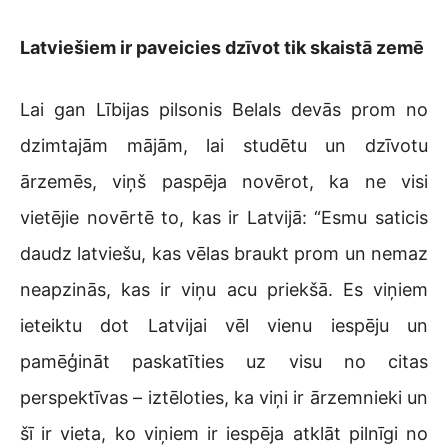
Latviešiem ir paveicies dzīvot tik skaistā zemē
Lai gan Lībijas pilsonis Belals devās prom no
dzimtajām mājām, lai studētu un dzīvotu
ārzemēs, viņš paspēja novērot, ka ne visi
vietējie novērtē to, kas ir Latvijā: “Esmu saticis
daudz latviešu, kas vēlas braukt prom un nemaz
neapzinās, kas ir viņu acu priekšā. Es viņiem
ieteiktu dot Latvijai vēl vienu iespēju un
pamēģināt paskatīties uz visu no citas
perspektīvas – iztēloties, ka viņi ir ārzemnieki un
šī ir vieta, ko viņiem ir iespēja atklāt pilnīgi no