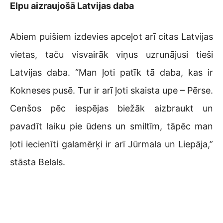
Elpu aizraujošā Latvijas daba
Abiem puišiem izdevies apceļot arī citas Latvijas
vietas, taču visvairāk viņus uzrunājusi tieši
Latvijas daba. “Man ļoti patīk tā daba, kas ir
Kokneses pusē. Tur ir arī ļoti skaista upe – Pērse.
Cenšos pēc iespējas biežāk aizbraukt un
pavadīt laiku pie ūdens un smiltīm, tāpēc man
ļoti iecienīti galamērķi ir arī Jūrmala un Liepāja,”
stāsta Belals.