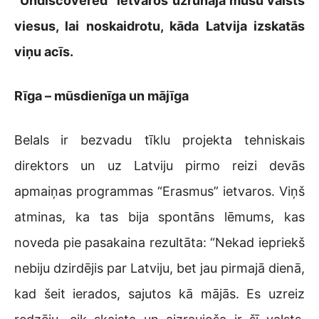
“Undiscovered” ietvaros uzrunāja mūsu valsts
viesus, lai noskaidrotu, kāda Latvija izskatās
viņu acīs.
Rīga – mūsdienīga un mājīga
Belals
ir bezvadu tīklu projekta tehniskais
direktors un uz Latviju pirmo reizi devās
apmaiņas programmas “Erasmus” ietvaros. Viņš
atminas, ka tas bija spontāns lēmums, kas
noveda pie pasakaina rezultāta: “Nekad iepriekš
nebiju dzirdējis par Latviju, bet jau pirmajā dienā,
kad šeit ierados, sajutos kā mājās. Es uzreiz