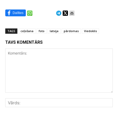
Dalīties
TAGS
ceļošana
foto
latvija
pārdomas
Viedoklis
TAVS KOMENTĀRS
Komentārs:
Vār