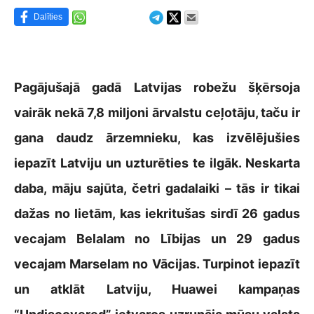
Dalīties
Pagājušajā gadā Latvijas robežu šķērsoja
vairāk nekā 7,8 miljoni ārvalstu ceļotāju, taču ir
gana daudz ārzemnieku, kas izvēlējušies
iepazīt Latviju un uzturēties te ilgāk. Neskarta
daba, māju sajūta, četri gadalaiki – tās ir tikai
dažas no lietām, kas iekritušas sirdī 26 gadus
vecajam Belalam no Lībijas un 29 gadus
vecajam Marselam no Vācijas. Turpinot iepazīt
un atklāt Latviju, Huawei kampaņas