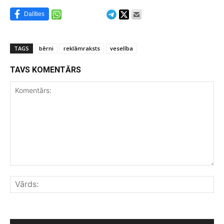
Dalīties
TAGS
bērni
reklāmraksts
veselība
TAVS KOMENTĀRS
Komentārs:
Vār