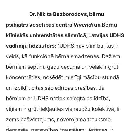
Dr. Ņikita Bezborodovs, bērnu
psihiatrs veselības centrā
Vivend
i un Bērnu
klīniskās universitātes slimnīcā, Latvijas UDHS
vadlīniju līdzautors:
“UDHS nav slimība, tas ir
veids, kā funkcionē bērna smadzenes. Dažiem
bērniem septiņu gadu vecumā un vēlāk ir grūti
koncentrēties, nosēdēt mierīgi mācību stundā
un izpildīt citas sabiedrības prasības. Ja
bērniem ar UDHS netiek sniegta palīdzība,
viņiem ir grūti iekļauties vienaudžu kolektīvā, ir
zems pašvērtējums, novērojama trauksme,
depresija, personības traucējumu iezīmes, ir