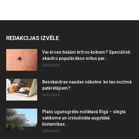
REDAKCIJAS IZVĒLE
Vai ērces tiešām krīt no kokiem? Speciālisti
skaidro populārākos mītus par...
06/08/2026
Bezskaidras naudas nākotne: ko tas nozīmē
patērētājiem?
28/07/2026
Plašs ugunsgrēks noliktavā Rīgā – slēgta
satiksme un izsludināta augstākā
bīstamības...
30/06/2026