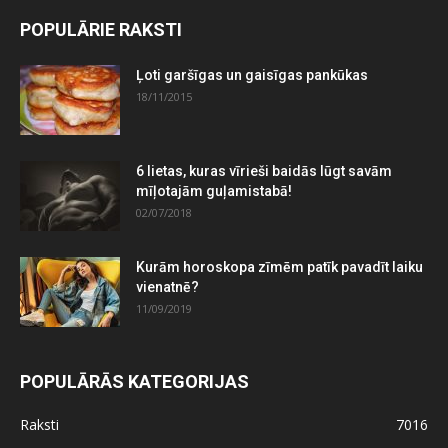
POPULĀRIE RAKSTI
Ļoti garšīgas un gaisīgas pankūkas
18/11/2015
6 lietas, kuras vīrieši baidās lūgt savām
mīļotajām guļamistabā!
02/07/2018
Kurām horoskopa zīmēm patīk pavadīt laiku
vienatnē?
11/09/2019
POPULĀRĀS KATEGORIJAS
Raksti
7016