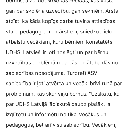
bērnus, aizpildot
Ikdienas liecības
, kas vēsta
gan par skolēna uzvedību, gan sekmēm. Ārsts
atzīst, ka šāds kopīgs darbs tuvina attiecības
starp pedagogiem un ārstiem, sniedzot lielu
atbalstu vecākiem, kuru bērniem konstatēts
UDHS. Latvieši ir ļoti noslēgti un par bērnu
uzvedības problēmām baidās runāt, baidās no
sabiedrības nosodījuma. Turpretī ASV
sabiedrība ir ļoti atvērta un vecāki brīvi runā par
problēmām, kas skar viņu bērnus. “Uzskatu, ka
par UDHS Latvijā jādiskutē daudz plašāk, lai
izglītotu un informētu ne tikai vecākus un
pedagogus, bet arī visu sabiedrību. Vecākiem,