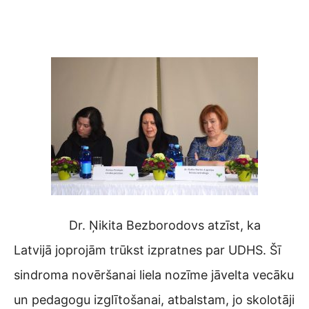
Dr. Ņikita Bezborodovs atzīst, ka
Latvijā joprojām trūkst izpratnes par UDHS. Šī
sindroma novēršanai liela nozīme jāvelta vecāku
un pedagogu izglītošanai, atbalstam, jo skolotāji