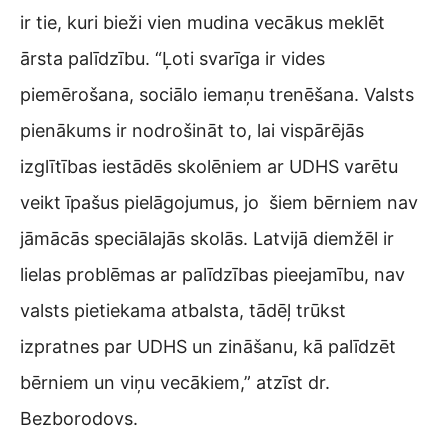
ir tie, kuri bieži vien mudina vecākus meklēt
ārsta palīdzību. “Ļoti svarīga ir vides
piemērošana, sociālo iemaņu trenēšana. Valsts
pienākums ir nodrošināt to, lai vispārējās
izglītības iestādēs skolēniem ar UDHS varētu
veikt īpašus pielāgojumus, jo šiem bērniem nav
jāmācās speciālajās skolās. Latvijā diemžēl ir
lielas problēmas ar palīdzības pieejamību, nav
valsts pietiekama atbalsta, tādēļ trūkst
izpratnes par UDHS un zināšanu, kā palīdzēt
bērniem un viņu vecākiem,” atzīst dr.
Bezborodovs.