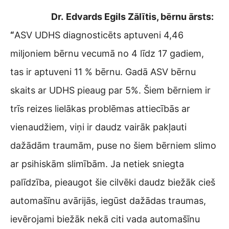
Dr.
Edvards Egils Zālītis, bērnu ārsts:
“
ASV UDHS diagnosticēts aptuveni 4,46
miljoniem bērnu vecumā no 4 līdz 17 gadiem,
tas ir aptuveni 11 % bērnu. Gadā ASV bērnu
skaits ar UDHS pieaug par 5%. Šiem bērniem ir
trīs reizes lielākas problēmas attiecībās ar
vienaudžiem, viņi ir daudz vairāk pakļauti
dažādām traumām, puse no šiem bērniem slimo
ar psihiskām slimībām. Ja netiek sniegta
palīdzība, pieaugot šie cilvēki daudz biežāk cieš
automašīnu avārijās, iegūst dažādas traumas,
ievērojami biežāk nekā citi vada automašīnu