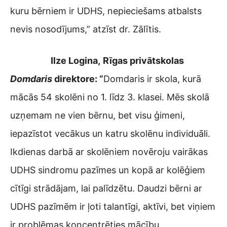
kuru bērniem ir UDHS, nepieciešams atbalsts
nevis nosodījums,” atzīst dr. Zālītis.
Ilze Logina,
Rīgas privātskolas
Domdaris
direktore: “
Domdaris ir skola, kurā
mācās 54 skolēni no 1. līdz 3. klasei. Mēs skolā
uzņemam ne vien bērnu, bet visu ģimeni,
iepazīstot vecākus un katru skolēnu individuāli.
Ikdienas darbā ar skolēniem novēroju vairākas
UDHS sindromu pazīmes un kopā ar kolēģiem
cītīgi strādājam, lai palīdzētu. Daudzi bērni ar
UDHS pazīmēm ir ļoti talantīgi, aktīvi, bet viņiem
ir problēmas koncentrēties mācību