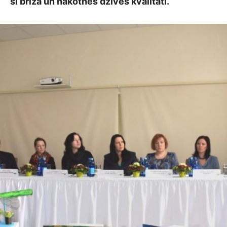
šī brīža un nākotnes dzīves kvalitāti.