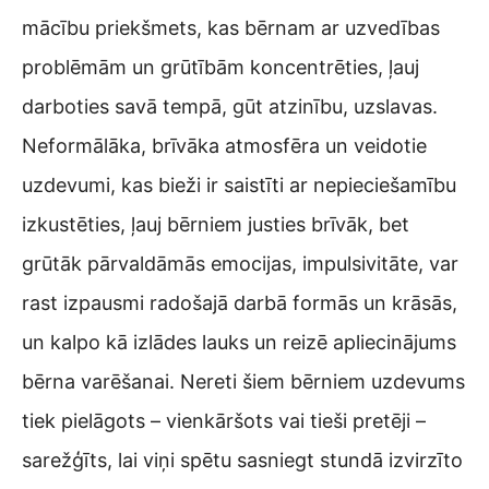
mācību priekšmets, kas bērnam ar uzvedības
problēmām un grūtībām koncentrēties, ļauj
darboties savā tempā, gūt atzinību, uzslavas.
Neformālāka, brīvāka atmosfēra un veidotie
uzdevumi, kas bieži ir saistīti ar nepieciešamību
izkustēties, ļauj bērniem justies brīvāk, bet
grūtāk pārvaldāmās emocijas, impulsivitāte, var
rast izpausmi radošajā darbā formās un krāsās,
un kalpo kā izlādes lauks un reizē apliecinājums
bērna varēšanai. Nereti šiem bērniem uzdevums
tiek pielāgots – vienkāršots vai tieši pretēji –
sarežģīts, lai viņi spētu sasniegt stundā izvirzīto