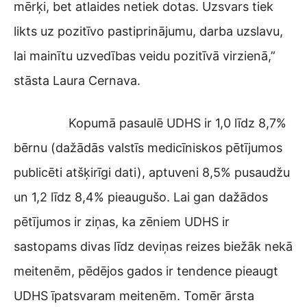
mērķi, bet atlaides netiek dotas. Uzsvars tiek
likts uz pozitīvo pastiprinājumu, darba uzslavu,
lai mainītu uzvedības veidu pozitīvā virzienā,”
stāsta Laura Cernava.
Kopumā pasaulē UDHS ir 1,0 līdz 8,7%
bērnu (dažādās valstīs medicīniskos pētījumos
publicēti atšķirīgi dati), aptuveni 8,5% pusaudžu
un 1,2 līdz 8,4% pieaugušo. Lai gan dažādos
pētījumos ir ziņas, ka zēniem UDHS ir
sastopams divas līdz deviņas reizes biežāk nekā
meitenēm, pēdējos gados ir tendence pieaugt
UDHS īpatsvaram meitenēm. Tomēr ārsta