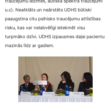
traucējumu iezīmes, autiskā spektra traucējumi
u.c). Neatklāts un neārstēts UDHS būtiski
paaugstina citu psihisko traucējumu attīstības
risku, kas var nelabvēlīgi ietekmēt visu
turpmāko dzīvi. UDHS izpausmes daļai pacientu
mazinās līdz ar gadiem.