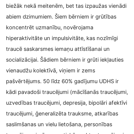
biežāk nekā meitenēm, bet tas izpaužas vienādi
abiem dzimumiem. Šiem bērniem ir grūtības
koncentrēt uzmanību, novērojama
hiperaktivitāte un impulsivitāte, kas nozīmīgi
traucē saskarsmes iemaņu attīstīšanai un
socializācijai. Šādiem bērniem ir grūti iekļauties
vienaudžu kolektīvā, viņiem ir zems
pašvērtējums. 50 līdz 60% gadījumu UDHS ir
kādi pavadoši traucējumi (mācīšanās traucējumi,
uzvedības traucējumi, depresija, bipolāri afektīvi
traucējumi, ģeneralizēta trauksme, atkarības
saslimšanas un vielu lietošana, personības