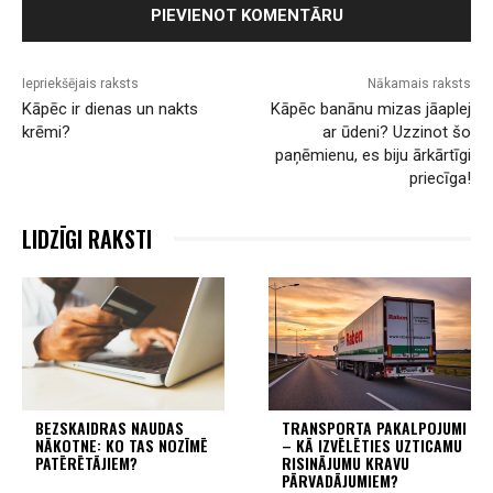
Iepriekšējais raksts
Nākamais raksts
Kāpēc ir dienas un nakts
Kāpēc banānu mizas jāaplej
krēmi?
ar ūdeni? Uzzinot šo
paņēmienu, es biju ārkārtīgi
priecīga!
LIDZĪGI RAKSTI
BEZSKAIDRAS NAUDAS
TRANSPORTA PAKALPOJUMI
NĀKOTNE: KO TAS NOZĪMĒ
– KĀ IZVĒLĒTIES UZTICAMU
PATĒRĒTĀJIEM?
RISINĀJUMU KRAVU
PĀRVADĀJUMIEM?