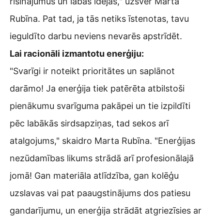
risinājumus un labas idejas," uzsver Marta
Rubīna. Pat tad, ja tās netiks īstenotas, tavu
ieguldīto darbu neviens nevarēs apstrīdēt.
Lai racionāli izmantotu enerģiju:
"Svarīgi ir noteikt prioritātes un saplānot
darāmo! Ja enerģija tiek patērēta atbilstoši
pienākumu svarīguma pakāpei un tie izpildīti
pēc labākās sirdsapziņas, tad sekos arī
atalgojums," skaidro Marta Rubīna. "Enerģijas
nezūdamības likums strādā arī profesionālajā
jomā! Gan materiāla atlīdzība, gan kolēģu
uzslavas vai pat paaugstinājums dos patiesu
gandarījumu, un enerģija strādāt atgriezīsies ar