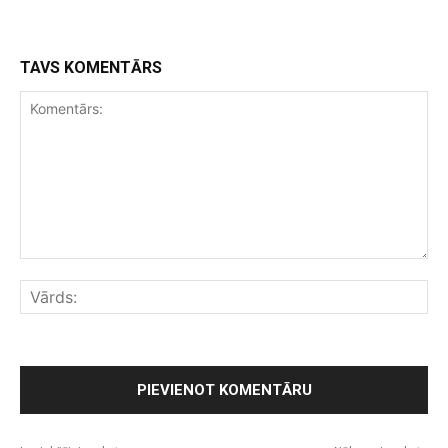
TAVS KOMENTĀRS
Komentārs:
Vār