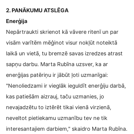
2. PANĀKUMU ATSLĒGA
Enerģija
Nepārtraukti skrienot kā vāvere ritenī un par
visām varītēm mēģinot visur nokļūt noteiktā
laikā un vietā, tu bremzē savas izredzes atrast
sapņu darbu. Marta Rubīna uzsver, ka ar
enerģijas patēriņu ir jābūt ļoti uzmanīgai:
"Nenoliedzami ir vieglāk ieguldīt enerģiju darbā,
kas patiešām aizrauj, taču uzmanies, jo
nevajadzētu to iztērēt tikai vienā virzienā,
neveltot pietiekamu uzmanību tev ne tik
interesantajiem darbiem," skaidro Marta Rubīna.