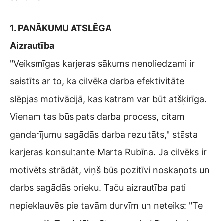
1. PANĀKUMU ATSLĒGA
Aizrautība
"Veiksmīgas karjeras sākums nenoliedzami ir
saistīts ar to, ka cilvēka darba efektivitāte
slēpjas motivācijā, kas katram var būt atšķirīga.
Vienam tas būs pats darba process, citam
gandarījumu sagādās darba rezultāts," stāsta
karjeras konsultante Marta Rubīna. Ja cilvēks ir
motivēts strādāt, viņš būs pozitīvi noskaņots un
darbs sagādās prieku. Taču aizrautība pati
nepieklauvēs pie tavām durvīm un neteiks: "Te