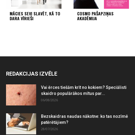
MĀCIES SEVI SLAVĒT, KĀ TO
COSMO PAŠAPZIŅAS
DARA VĪRIEŠI
AKADĒMIJA
REDAKCIJAS IZVĒLE
Vai ērces tiešām krīt no kokiem? Speciālisti
skaidro populārākos mītus par...
06/08/2026
Bezskaidras naudas nākotne: ko tas nozīmē
patērētājiem?
28/07/2026