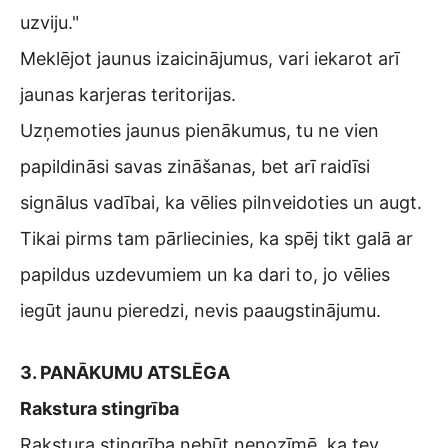
uzviju."
Meklējot jaunus izaicinājumus, vari iekarot arī
jaunas karjeras teritorijas.
Uzņemoties jaunus pienākumus, tu ne vien
papildināsi savas zināšanas, bet arī raidīsi
signālus vadībai, ka vēlies pilnveidoties un augt.
Tikai pirms tam pārliecinies, ka spēj tikt galā ar
papildus uzdevumiem un ka dari to, jo vēlies
iegūt jaunu pieredzi, nevis paaugstinājumu.
3. PANĀKUMU ATSLĒGA
Rakstura stingrība
Rakstura stingrība nebūt nenozīmē, ka tev