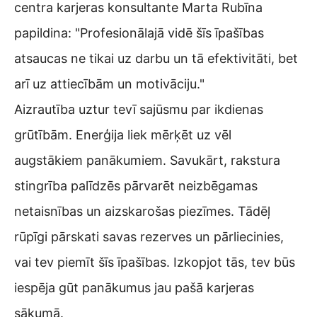
centra karjeras konsultante Marta Rubīna
papildina: "Profesionālajā vidē šīs īpašības
atsaucas ne tikai uz darbu un tā efektivitāti, bet
arī uz attiecībām un motivāciju."
Aizrautība uztur tevī sajūsmu par ikdienas
grūtībām. Enerģija liek mērķēt uz vēl
augstākiem panākumiem. Savukārt, rakstura
stingrība palīdzēs pārvarēt neizbēgamas
netaisnības un aizskarošas piezīmes. Tādēļ
rūpīgi pārskati savas rezerves un pārliecinies,
vai tev piemīt šīs īpašības. Izkopjot tās, tev būs
iespēja gūt panākumus jau pašā karjeras
sākumā.