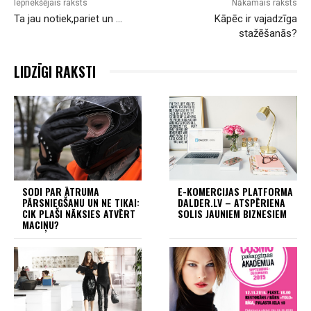
Iepriekšējais raksts
Nākamais raksts
Ta jau notiek,pariet un …
Kāpēc ir vajadzīga
stažēšanās?
LIDZĪGI RAKSTI
SODI PAR ĀTRUMA
E-KOMERCIJAS PLATFORMA
PĀRSNIEGŠANU UN NE TIKAI:
DALDER.LV – ATSPĒRIENA
CIK PLAŠI NĀKSIES ATVĒRT
SOLIS JAUNIEM BIZNESIEM
MACIŅU?