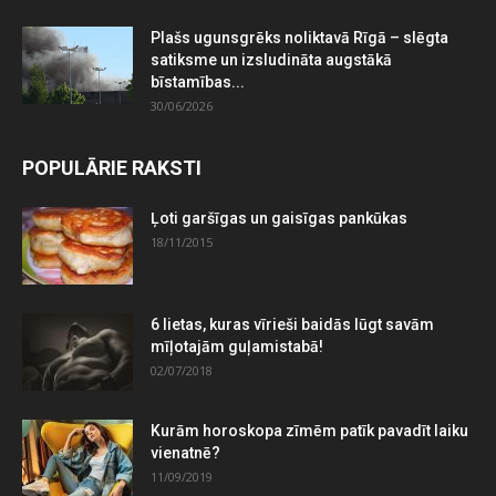
Plašs ugunsgrēks noliktavā Rīgā – slēgta
satiksme un izsludināta augstākā
bīstamības...
30/06/2026
POPULĀRIE RAKSTI
Ļoti garšīgas un gaisīgas pankūkas
18/11/2015
6 lietas, kuras vīrieši baidās lūgt savām
mīļotajām guļamistabā!
02/07/2018
Kurām horoskopa zīmēm patīk pavadīt laiku
vienatnē?
11/09/2019