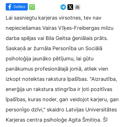
Dalīties
Lai sasniegtu karjeras virsotnes, tev nav
nepieciešamas Vairas Vīķes-Freibergas milzu
darba spējas vai Bila Geitsa ģeniālais prāts.
Saskaņā ar žurnāla Personība un Sociālā
psiholoģija jaunāko pētījumu, lai gūtu
panākumus profesionālajā jomā, atliek vien
izkopt noteiktas rakstura īpašības. "Aizrautība,
enerģija un rakstura stingrība ir ļoti pozitīvas
īpašības, kuras noder, gan veidojot karjeru, gan
personīgo dzīvi," skaidro Latvijas Universitātes
Karjeras centra psiholoģe Agita Šmitiņa. Šī