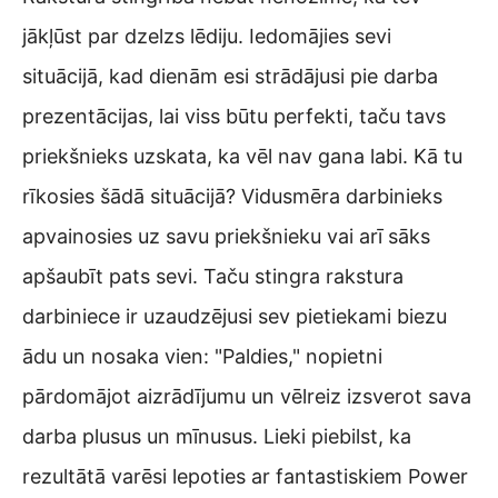
jākļūst par dzelzs lēdiju. Iedomājies sevi
situācijā, kad dienām esi strādājusi pie darba
prezentācijas, lai viss būtu perfekti, taču tavs
priekšnieks uzskata, ka vēl nav gana labi. Kā tu
rīkosies šādā situācijā? Vidusmēra darbinieks
apvainosies uz savu priekšnieku vai arī sāks
apšaubīt pats sevi. Taču stingra rakstura
darbiniece ir uzaudzējusi sev pietiekami biezu
ādu un nosaka vien: "Paldies," nopietni
pārdomājot aizrādījumu un vēlreiz izsverot sava
darba plusus un mīnusus. Lieki piebilst, ka
rezultātā varēsi lepoties ar fantastiskiem Power