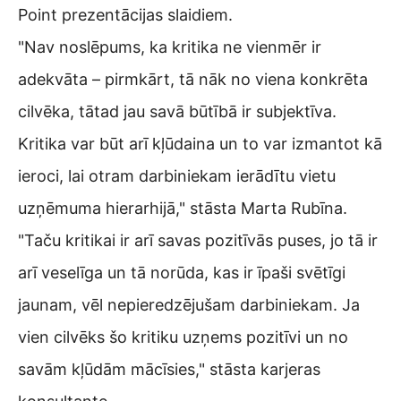
Point prezentācijas slaidiem.
"Nav noslēpums, ka kritika ne vienmēr ir
adekvāta – pirmkārt, tā nāk no viena konkrēta
cilvēka, tātad jau savā būtībā ir subjektīva.
Kritika var būt arī kļūdaina un to var izmantot kā
ieroci, lai otram darbiniekam ierādītu vietu
uzņēmuma hierarhijā," stāsta Marta Rubīna.
"Taču kritikai ir arī savas pozitīvās puses, jo tā ir
arī veselīga un tā norūda, kas ir īpaši svētīgi
jaunam, vēl nepieredzējušam darbiniekam. Ja
vien cilvēks šo kritiku uzņems pozitīvi un no
savām kļūdām mācīsies," stāsta karjeras