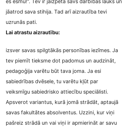
es esmu!". Tev ir jāizpēta savs darbības lauks un
jāatrod sava stihija. Tad arī aizrautība tevi
uzrunās pati.
Lai atrastu aizrautību:
izsver savas spilgtākās personības iezīmes. Ja
tev piemīt tieksme dot padomus un audzināt,
pedagoģija varētu būt tava joma. Ja esi
sabiedrības dvēsele, tu varētu kļūt par
veiksmīgu sabiedrisko attiecību speciālisti.
Apsverot variantus, kurā jomā strādāt, aptaujā
savas fakultātes absolventus. Uzzini, kur viņi
pašreiz strādā un vai viņi ir apmierināt ar savu