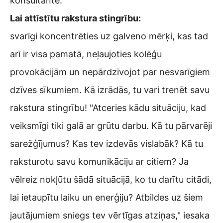
konsultante.
Lai attīstītu rakstura stingrību:
svarīgi koncentrēties uz galveno mērķi, kas tad
arī ir visa pamatā, neļaujoties kolēģu
provokācijām un nepārdzīvojot par nesvarīgiem
dzīves sīkumiem. Kā izrādās, tu vari trenēt savu
rakstura stingrību! "Atceries kādu situāciju, kad
veiksmīgi tiki galā ar grūtu darbu. Kā tu pārvarēji
sarežģījumus? Kas tev izdevās vislabāk? Kā tu
raksturotu savu komunikāciju ar citiem? Ja
vēlreiz nokļūtu šādā situācijā, ko tu darītu citādi,
lai ietaupītu laiku un enerģiju? Atbildes uz šiem
jautājumiem sniegs tev vērtīgas atziņas," iesaka