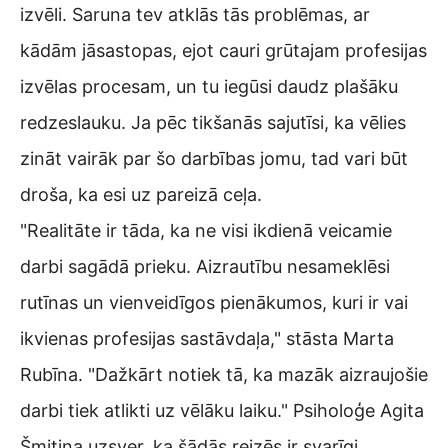
izvēli. Saruna tev atklās tās problēmas, ar
kādām jāsastopas, ejot cauri grūtajam profesijas
izvēlas procesam, un tu iegūsi daudz plašāku
redzeslauku. Ja pēc tikšanās sajutīsi, ka vēlies
zināt vairāk par šo darbības jomu, tad vari būt
droša, ka esi uz pareizā ceļa.
"Realitāte ir tāda, ka ne visi ikdienā veicamie
darbi sagādā prieku. Aizrautību nesameklēsi
rutīnas un vienveidīgos pienākumos, kuri ir vai
ikvienas profesijas sastāvdaļa," stāsta Marta
Rubīna. "Dažkārt notiek tā, ka mazāk aizraujošie
darbi tiek atlikti uz vēlāku laiku." Psiholoģe Agita
Šmitiņa uzsver, ka šādās reizēs ir svarīgi