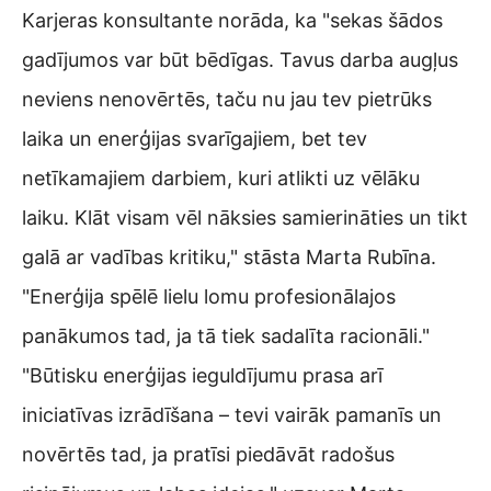
Karjeras konsultante norāda, ka "sekas šādos
gadījumos var būt bēdīgas. Tavus darba augļus
neviens nenovērtēs, taču nu jau tev pietrūks
laika un enerģijas svarīgajiem, bet tev
netīkamajiem darbiem, kuri atlikti uz vēlāku
laiku. Klāt visam vēl nāksies samierināties un tikt
galā ar vadības kritiku," stāsta Marta Rubīna.
"Enerģija spēlē lielu lomu profesionālajos
panākumos tad, ja tā tiek sadalīta racionāli."
"Būtisku enerģijas ieguldījumu prasa arī
iniciatīvas izrādīšana – tevi vairāk pamanīs un
novērtēs tad, ja pratīsi piedāvāt radošus