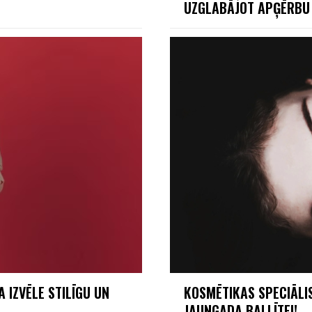
UZGLABĀJOT APĢĒRB
 IZVĒLE STILĪGU UN
KOSMĒTIKAS SPECIĀLI
JAUNGADA BALLĪTEI!