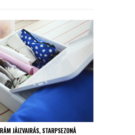
URĀM JĀIZVAIRĀS, STARPSEZONĀ