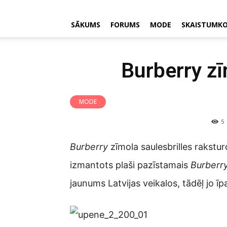
SĀKUMS
FORUMS
MODE
SKAISTUMK
Burberry zī
MODE
5
Burberry
zīmola saulesbrilles rakstur
izmantots plaši pazīstamais
Burberr
jaunums Latvijas veikalos, tādēļ jo īp