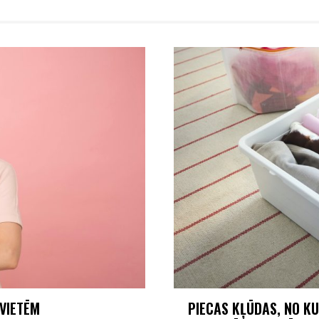
EVIETĒM
PIECAS KĻŪDAS, NO K