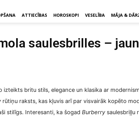
OPŠANA
ATTIECĪBAS
HOROSKOPI
VESELĪBA
MĀJA & DĀR
mola saulesbrilles – jau
o izteikts britu stils, elegance un klasika ar modernis
y
rūtiņu raksts, kas kļuvis arī par visvairāk kopēto mo
aši stilīgs. Interesanti, ka šogad
Burberry
saulesbriļļu 