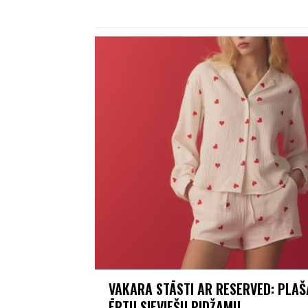
VAKARA STĀSTI AR RESERVED: PLAŠA
ĒRTU SIEVIEŠU PIDŽAMU