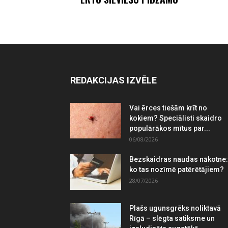
REDAKCIJAS IZVĒLE
Vai ērces tiešām krīt no
kokiem? Speciālisti skaidro
populārākos mītus par...
06/08/2026
Bezskaidras naudas nākotne:
ko tas nozīmē patērētājiem?
28/07/2026
Plašs ugunsgrēks noliktavā
Rīgā – slēgta satiksme un