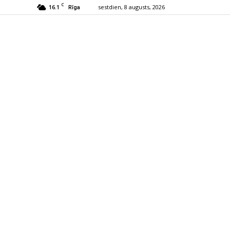
C
16.1
sestdien, 8 augusts, 2026
Rīga