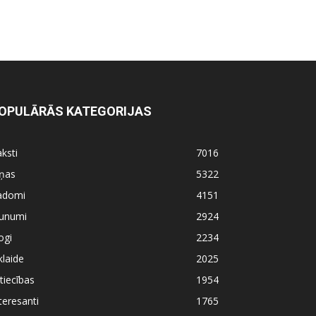
OPULĀRĀS KATEGORIJAS
ksti
7016
iņas
5322
adomi
4151
aunumi
2924
ogi
2234
klaide
2025
tiecības
1954
teresanti
1765