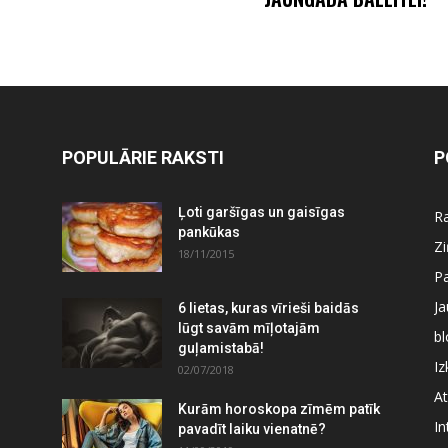
POPULĀRIE RAKSTI
P
Ļoti garšīgas un gaisīgas
Ra
pankūkas
Z
18/11/2015
P
J
6 lietas, kuras vīrieši baidās
lūgt savām mīļotajām
bl
guļamistabā!
Iz
02/07/2018
At
Kurām horoskopa zīmēm patīk
In
pavadīt laiku vienatnē?