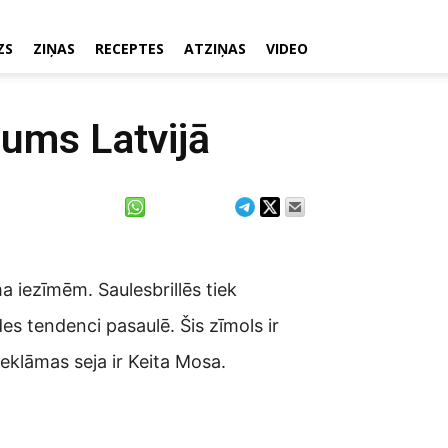
ZS
ZIŅAS
RECEPTES
ATZIŅAS
VIDEO
nums Latvijā
ma iezīmēm. Saulesbrillēs tiek
des tendenci pasaulē. Šis zīmols ir
reklāmas seja ir Keita Mosa.