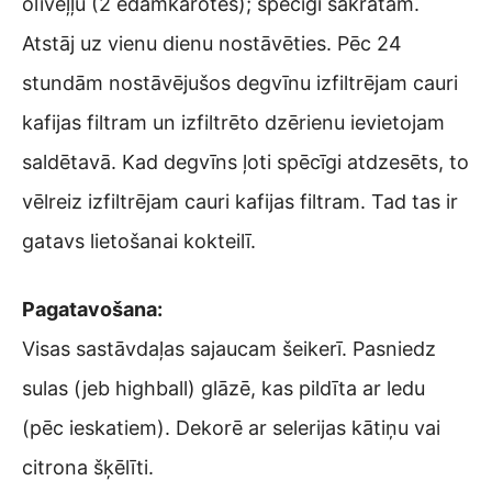
olīveļļu (2 ēdamkarotes); spēcīgi sakratām.
Atstāj uz vienu dienu nostāvēties. Pēc 24
stundām nostāvējušos degvīnu izfiltrējam cauri
kafijas filtram un izfiltrēto dzērienu ievietojam
saldētavā. Kad degvīns ļoti spēcīgi atdzesēts, to
vēlreiz izfiltrējam cauri kafijas filtram. Tad tas ir
gatavs lietošanai kokteilī.
Pagatavošana:
Visas sastāvdaļas sajaucam šeikerī. Pasniedz
sulas (jeb highball) glāzē, kas pildīta ar ledu
(pēc ieskatiem). Dekorē ar selerijas kātiņu vai
citrona šķēlīti.