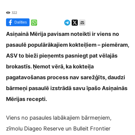
322
Dalīties
Asiņainā Mērija pavisam noteikti ir viens no
pasaulē populārākajiem kokteiļiem – piemēram,
ASV to bieži pieņemts pasniegt pat vēlajās
brokastīs. Ņemot vērā, ka kokteiļa
pagatavošanas process nav sarežģīts, daudzi
bārmeņi pasaulē izstrādā savu īpašo Asiņainās
Mērijas recepti.
Viens no pasaules labākajiem bārmeņiem,
zīmolu Diageo Reserve un Bulleit Frontier