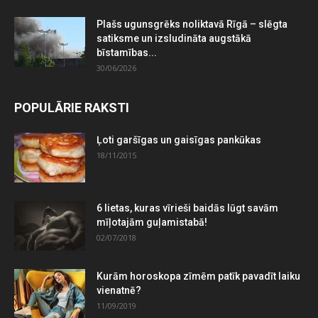
Plašs ugunsgrēks noliktavā Rīgā – slēgta
satiksme un izsludināta augstākā
bīstamības...
30/06/2026
POPULĀRIE RAKSTI
Ļoti garšīgas un gaisīgas pankūkas
18/11/2015
6 lietas, kuras vīrieši baidās lūgt savām
mīļotajām guļamistabā!
02/07/2018
Kurām horoskopa zīmēm patīk pavadīt laiku
vienatnē?
11/09/2019