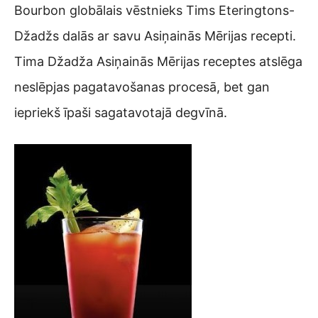
Bourbon globālais vēstnieks Tims Eteringtons-
Džadžs dalās ar savu Asiņainās Mērijas recepti.
Tima Džadža Asiņainās Mērijas receptes atslēga
neslēpjas pagatavošanas procesā, bet gan
iepriekš īpaši sagatavotajā degvīnā.