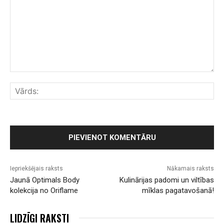
Komentārs:
Vār
Iepriekšējais raksts
Nākamais raksts
Jaunā Optimals Body
Kulinārijas padomi un viltības
kolekcija no Oriflame
mīklas pagatavošanā!
LIDZĪGI RAKSTI