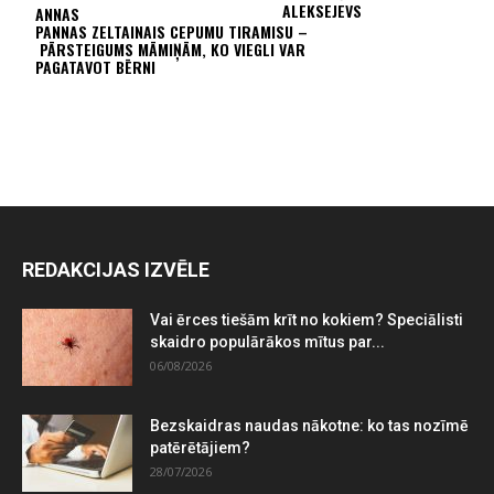
ALEKSEJEVS
ANNAS
PANNAS ZELTAINAIS CEPUMU TIRAMISU –
PĀRSTEIGUMS MĀMIŅĀM, KO VIEGLI VAR
PAGATAVOT BĒRNI
REDAKCIJAS IZVĒLE
Vai ērces tiešām krīt no kokiem? Speciālisti
skaidro populārākos mītus par...
06/08/2026
Bezskaidras naudas nākotne: ko tas nozīmē
patērētājiem?
28/07/2026