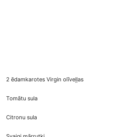
2 ēdamkarotes Virgin olīveļļas
Tomātu sula
Citronu sula
Svaigi mārrutki