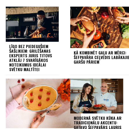
LĪGO BEZ PIEDEGUŠIEM
ŠAŠLIKIEM: GRILĒŠANAS
KĀ KOMBINĒT GAĻU AR MĒRCI:
EKSPERTS JURIS TITOVS
ŠEFPAVĀRA CEĻVEDIS LABĀKAJI
ATKLĀJ 7 SVARĪGĀKOS
GARŠU PĀRIEM
NOTEIKUMUS IDEĀLAI
SVĒTKU MALTĪTEI
MODERNĀ SVĒTKU KŪKA AR
TRADICIONĀLU AKCENTU:
GATAVO ŠEFPAVĀRS LAURIS