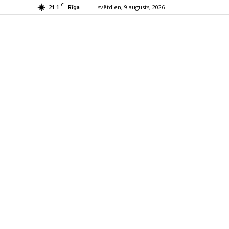
C
21.1
svētdien, 9 augusts, 2026
Rīga