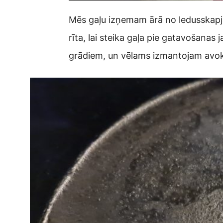
Mēs gaļu izņemam ārā no ledusskapja
rīta, lai steika gaļa pie gatavošan
grādiem, un vēlams izmantojam avoka