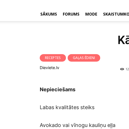
SĀKUMS
FORUMS
MODE
SKAISTUMK
Kā
RECEPTES
GAĻAS ĒDIENI
Dieviete.lv
12
Nepieciešams
Labas kvalitātes steiks
Avokado vai vīnogu kauliņu eļļa