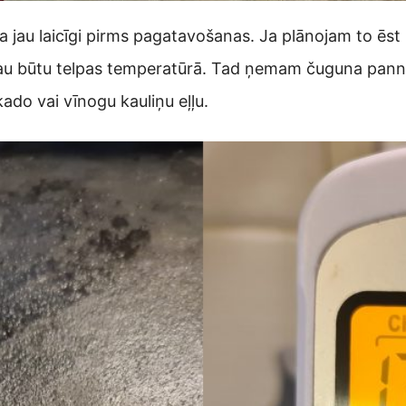
 jau laicīgi pirms pagatavošanas. Ja plānojam to ēst
as jau būtu telpas temperatūrā. Tad ņemam čuguna pan
do vai vīnogu kauliņu eļļu.