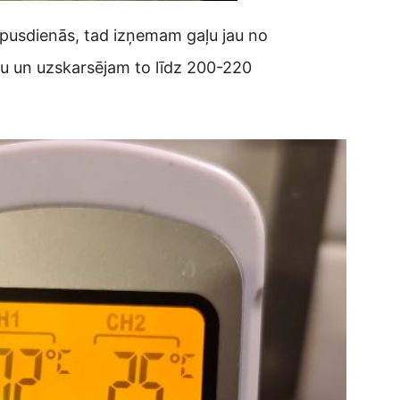
 pusdienās, tad izņemam gaļu jau no
nu un uzskarsējam to līdz 200-220